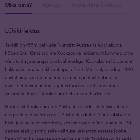
Miks osta?
Ajalugu
Toote detailkirjeldus
Tar
Lühikirjeldus
Tavidil on rõõm pakkuda 1-untsist Austraalia Kookaburra
hõbemünti. Omanäoline Kookaburra hõbemünt lummab oma
võrratu ilu ja suurepärase kvaliteediga. Kookaburra hõbemünti
hakkas Austraalia riiklik rahapaja Perth Mint välja andma 1990.
aastal ning see oli maailma esimene puhtast hõbedast
investeerimismünt, mis kujutas looduses üht kauneimat
Austraalia lindu – kookaburrat ehk naeru-hiidkalurit.
Hõbedast Kookaburra on Austraalia seaduslik maksevahend
ning selle nimiväärtus on 1 Austraalia dollar. Münt sobib eriti
hästi just neile investoritele, kes hindavad mündi enam kui 30-
aastast ajalugu ning selle väärtuse kasvamist aastate jooksul.
Perth Minti kauaaegse partnerina suudab Tavid pakkuda seda