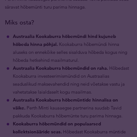
säravat hõbemünti turu parima hinnaga.
Miks osta?
Austraalia Kookaburra hõbemündi hind kujuneb
hõbeda hinna põhjal.
Kookaburra hõbemündi hinna
aluseks on ennekõike selles sisalduva hõbeda kogus ning
hõbeda hetkehind maailmaturul.
Austraalia Kookaburra hõbemündid on raha.
Hõbedast
Kookaburra investeerimismündid on Austraalias
seaduslikud maksevahendid ning neid võetakse vastu ja
vahetatakse laialdaselt kogu maailmas.
Austraalia Kookaburra hõbemüntide hinnalisa on
väike.
Perth Minti kauaaegse partnerina suudab Tavid
pakkuda Kookaburra hõbemünte turu parima hinnaga.
Kookaburra hõbemündid on populaarsed
kollektsionääride seas.
Hõbedast Kookaburra müntide