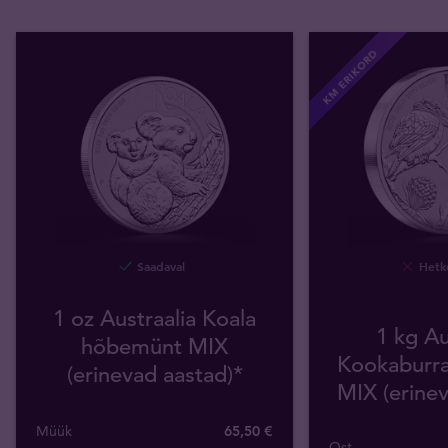
KM ERIKORD
Saadaval
Hetke
1 oz Austraalia Koala
1 kg Au
hõbemünt MIX
Kookaburr
(erinevad aastad)*
MIX (erinev
Müük
65,50 €
Ost