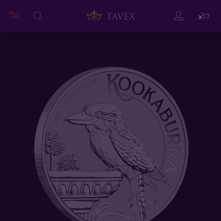
Close