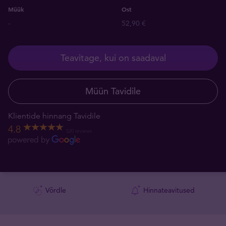
Müük
Ost
-
52,90 €
Teavitage, kui on saadaval
Müün Tavidile
Klientide hinnang Tavidile
4.8
520 reviews
Võrdle
Hinnateavitused