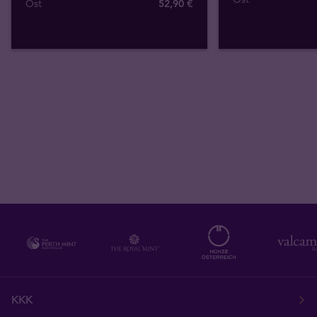
Ost
52
,
90
€
KKK