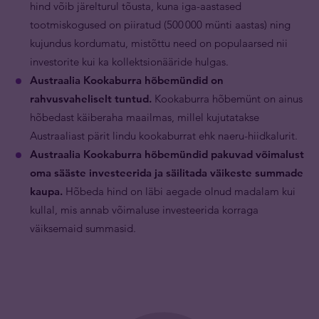
hind võib järelturul tõusta, kuna iga-aastased
tootmiskogused on piiratud (500 000 münti aastas) ning
kujundus kordumatu, mistõttu need on populaarsed nii
investorite kui ka kollektsionääride hulgas.
Austraalia Kookaburra hõbemündid on
rahvusvaheliselt tuntud.
Kookaburra hõbemünt on ainus
hõbedast käiberaha maailmas, millel kujutatakse
Austraaliast pärit lindu kookaburrat ehk naeru-hiidkalurit.
Austraalia Kookaburra hõbemündid pakuvad võimalust
oma sääste investeerida ja säilitada väikeste summade
kaupa.
Hõbeda hind on läbi aegade olnud madalam kui
kullal, mis annab võimaluse investeerida korraga
väiksemaid summasid.