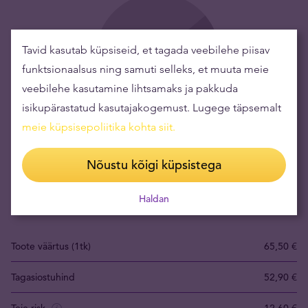
Tavid kasutab küpsiseid, et tagada veebilehe piisav
funktsionaalsus ning samuti selleks, et muuta meie
veebilehe kasutamine lihtsamaks ja pakkuda
isikupärastatud kasutajakogemust. Lugege täpsemalt
meie küpsisepoliitika kohta siit
.
Hõbedasse investeerimisega kaasnevad riskid on
madalad ning see on üks viis oma vara säilitamiseks
Nõustu kõigi küpsistega
Hõbeda väärtus on aja jooksul kasvanud, mistõttu on see hea
Haldan
võimalus oma vara säilitamiseks.
Toote väärtus (1tk)
65,50 €
Tagasiostuhind
52,90 €