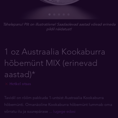
Tähelepanu! Pilt on illustratiivne! Saadaolevad aastad võivad erineda
pildil näidatust!
1 oz Austraalia Kookaburra
hõbemünt MIX (erinevad
aastad)*
Hetkel otsas
Tavidil on rõõm pakkuda 1-untsist Austraalia Kookaburra
hõbemünti. Omanäoline Kookaburra hõbemünt lummab oma
võrratu ilu ja suurepärase
... lugege edasi