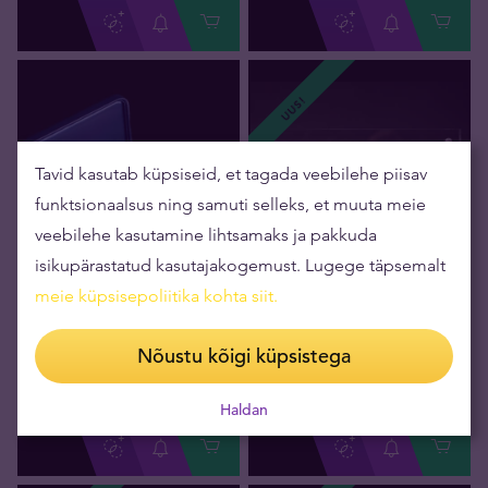
UUS!
Tavid kasutab küpsiseid, et tagada veebilehe piisav
funktsionaalsus ning samuti selleks, et muuta meie
veebilehe kasutamine lihtsamaks ja pakkuda
isikupärastatud kasutajakogemust. Lugege täpsemalt
meie küpsisepoliitika kohta siit
.
Saadaval
Saadaval
Kinkekarp plaadile
1 miljon Zimbabwe dollarit
Nõustu kõigi küpsistega
23,00 €
40,00 €
Müük
Müük
Haldan