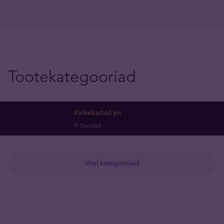
Tootekategooriad
Kinkekarbid jm
9 toodet
Veel kategooriaid