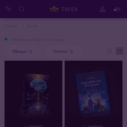
Close
Pealeht
Toode
Hinnad uuendati 4 min tagasi
Sorteeri
Filtreeri
Saadaval
Saadaval