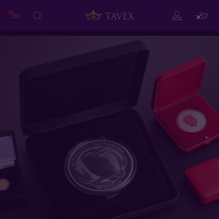
Close