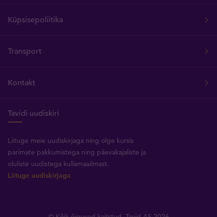
Küpsisepoliitika
Transport
Kontakt
Tavidi uudiskiri
Liituge meie uudiskirjaga ning olge kursis
parimate pakkumistega ning päevakajaliste ja
oluliste uudistega kullamaailmast.
Liituge uudiskirjaga
© Kõik õigused kaitstud, Tavid AS 2026