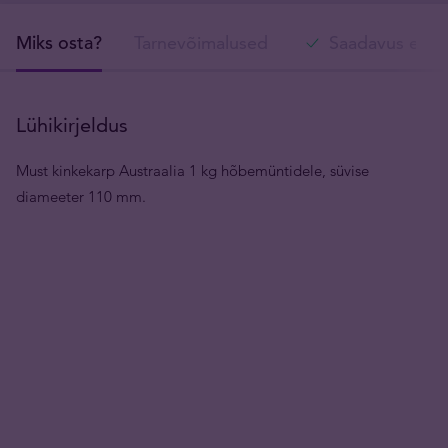
Miks osta?
Tarnevõimalused
Saadavus esin
Lühikirjeldus
Must kinkekarp Austraalia 1 kg hõbemüntidele, süvise
diameeter 110 mm.