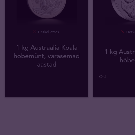
Hetkel otsas
Hetke
1 kg Austraalia Koala
1 kg Austr
hõbemünt, varasemad
hõbe
aastad
Ost