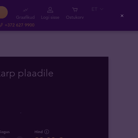
ET
Graafikud
Logi sisse
Ostukorv
Close
+372 627 9900
arp plaadile
-
Kogus
Hind