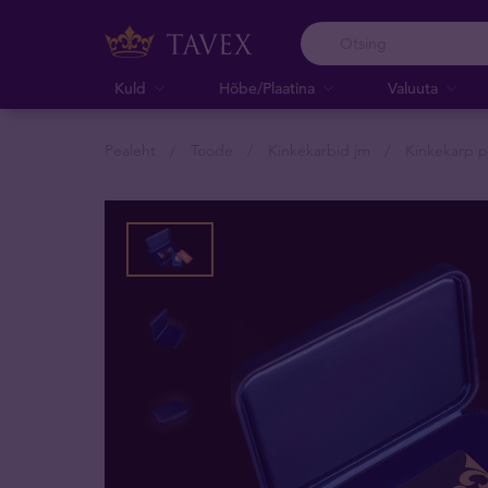
Kuld
Hõbe/Plaatina
Valuuta
Pealeht
Toode
Kinkekarbid jm
Kinkekarp p