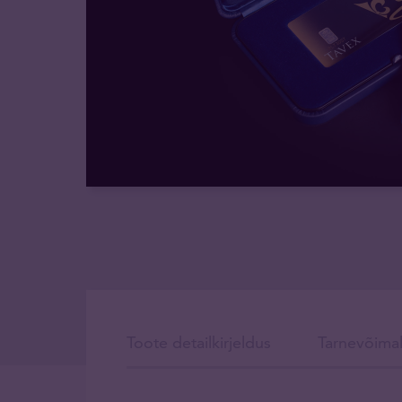
Toote detailkirjeldus
Tarnevõima