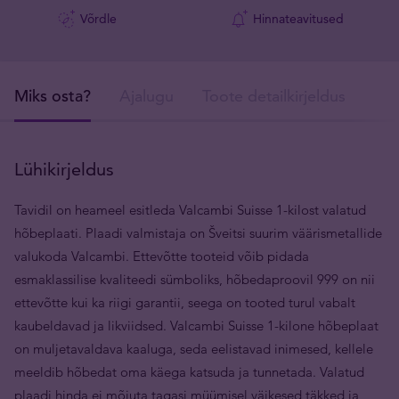
Võrdle
Hinnateavitused
Miks osta?
Ajalugu
Toote detailkirjeldus
Tar
Lühikirjeldus
Tavidil on heameel esitleda Valcambi Suisse 1-kilost valatud
hõbeplaati. Plaadi valmistaja on Šveitsi suurim väärismetallide
valukoda Valcambi. Ettevõtte tooteid võib pidada
esmaklassilise kvaliteedi sümboliks, hõbedaproovil 999 on nii
ettevõtte kui ka riigi garantii, seega on tooted turul vabalt
kaubeldavad ja likviidsed. Valcambi Suisse 1-kilone hõbeplaat
on muljetavaldava kaaluga, seda eelistavad inimesed, kellele
meeldib hõbedat oma käega katsuda ja tunnetada. Valatud
plaadi hinda ei mõjuta tagasi müümisel väikesed täkked ja