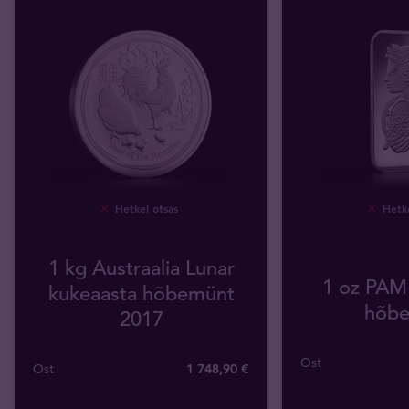
Hetkel otsas
Hetke
1 kg Austraalia Lunar
1 oz PAM
kukeaasta hõbemünt
hõbe
2017
Ost
Ost
1 748
,
90
€