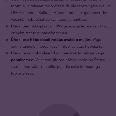
tootmis- ja rafineerimisprotsesside üle teostab järelevalvet
LBMA (Londoni Kulla- ja Hõbedaturu Liit), garanteerides
Vacambi hõbeplaatide kvaliteedi ja puhtuse.
Ühekilone hõbeplaat on 999 prooviga hõbedast.
Plaat
on valmistatud puhtast hõbedast.
Ühekilose hõbeplaadi raskus avaldab muljet.
Väga
eriline tunne on hoida käes 1-kilost valatud hõbekangi.
Ühekilosed hõbeplaadid on investorite hulgas väga
populaarsed.
Valcambi kilosed hõbeplaadid on Šveitsi
kuulsaimad väärismetallist plaadid selle formaadiga
toodete seas.