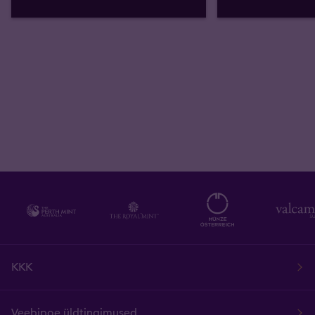
KKK
Veebipoe üldtingimused