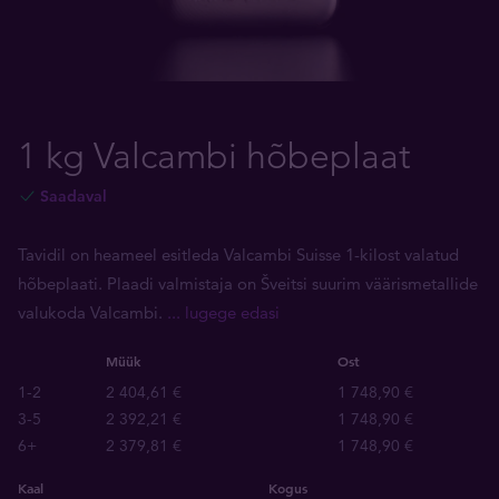
1 kg Valcambi hõbeplaat
Saadaval
Tavidil on heameel esitleda Valcambi Suisse 1-kilost valatud
hõbeplaati. Plaadi valmistaja on Šveitsi suurim väärismetallide
valukoda Valcambi.
... lugege edasi
Müük
Ost
1-2
2 404,61 €
1 748,90 €
3-5
2 392,21 €
1 748,90 €
6+
2 379,81 €
1 748,90 €
Kaal
Kogus