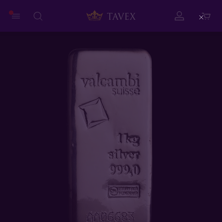
Close