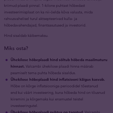
kriimud plaadi pinnal. 1-kilone puhtast hõbedast
investeerimisplaat on ka nii-öelda kõva valuuta, mida
rahvusvahelisel turul aktsepteerivad kulla- ja
hõbedavahendajad, finantsasutused ja investorid.
Hind sisaldab käibemaksu.
Miks osta?
Ühekilose hõbeplaadi hind sõltub hõbeda maailmaturu
hinnast.
Valcambi ühekilose plaadi hinna määrab
peamiselt tema puhta hõbeda sisaldus.
Ühekilose hõbeplaadi hind inflatsiooni käigus kasvab.
Hõbe on kõrge inflatsiooniga perioodidel tõestanud
end kui väärt investeering, kuna hõbeda hind on tõusnud
kiiremini ja kõrgemaks kui enamustel teistel
investeeringutel.
Ühekilose hõbeplaadi puhtus on tagatud.
Valcambi