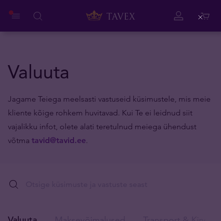
Close
Valuuta
Jagame Teiega meelsasti vastuseid küsimustele, mis meie
kliente kõige rohkem huvitavad. Kui Te ei leidnud siit
vajalikku infot, olete alati teretulnud meiega ühendust
võtma
tavid@tavid.ee
.
Valuuta
Maksevõimalused
Transport & Kindlus