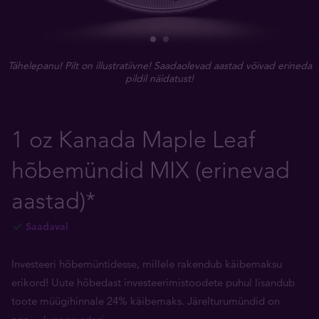
Tähelepanu! Pilt on illustratiivne! Saadaolevad aastad võivad erineda
pildil näidatust!
1 oz Kanada Maple Leaf
hõbemündid MIX (erinevad
aastad)*
Saadaval
Investeeri hõbemüntidesse, millele rakendub käibemaksu
erikord! Uute hõbedast investeerimistoodete puhul lisandub
toote müügihinnale 24% käibemaks. Järelturumündid on