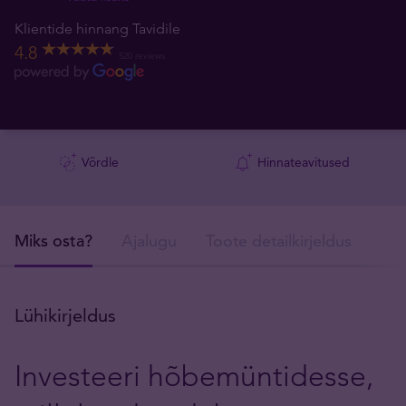
Klientide hinnang Tavidile
4.8
520 reviews
Võrdle
Hinnateavitused
Miks osta?
Ajalugu
Toote detailkirjeldus
Tar
Lühikirjeldus
Investeeri hõbemüntidesse,