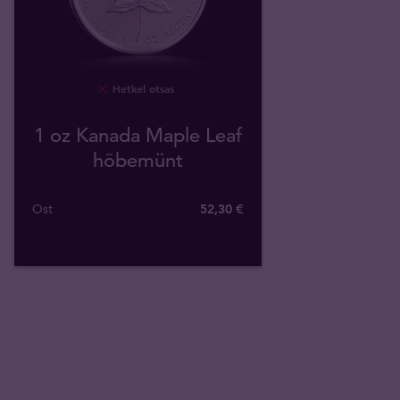
Hetkel otsas
1 oz Kanada Maple Leaf
hõbemünt
Ost
52
,
30
€