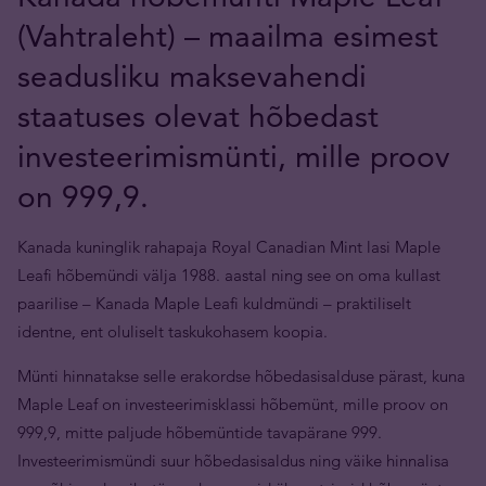
(Vahtraleht) – maailma esimest
seadusliku maksevahendi
staatuses olevat hõbedast
investeerimismünti, mille proov
on 999,9.
Kanada kuninglik rahapaja Royal Canadian Mint lasi Maple
Leafi hõbemündi välja 1988. aastal ning see on oma kullast
paarilise – Kanada Maple Leafi kuldmündi – praktiliselt
identne, ent oluliselt taskukohasem koopia.
Münti hinnatakse selle erakordse hõbedasisalduse pärast, kuna
Maple Leaf on investeerimisklassi hõbemünt, mille proov on
999,9, mitte paljude hõbemüntide tavapärane 999.
Investeerimismündi suur hõbedasisaldus ning väike hinnalisa