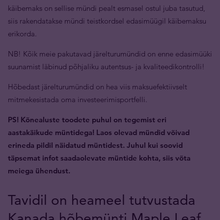
käibemaks on sellise mündi pealt esmasel ostul juba tasutud,
siis rakendatakse mündi teistkordsel edasimüügil käibemaksu
erikorda.
NB! Kõik meie pakutavad järelturumündid on enne edasimüüki
suunamist läbinud põhjaliku autentsus- ja kvaliteedikontrolli!
Hõbedast järelturumündid on hea viis maksuefektiivselt
mitmekesistada oma investeerimisportfelli.
PS! Kõnealuste toodete puhul on tegemist eri
aastakäikude müntidega! Laos olevad mündid võivad
erineda pildil näidatud müntidest. Juhul kui soovid
täpsemat infot saadaolevate müntide kohta, siis võta
meiega ühendust.
Tavidil on heameel tutvustada
Kanada hõbemünti Maple Leaf