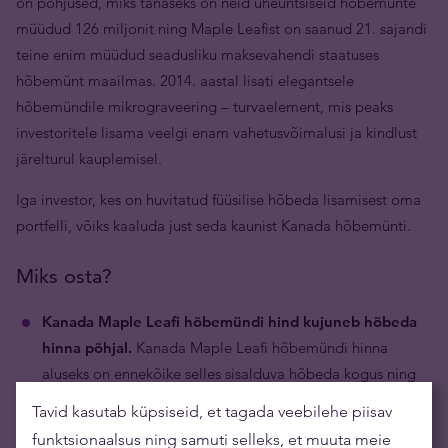
on põhjused, miks tänaseks on neid üheuntsiseid hõbemünte
müüdud 126 miljonit ning Maple Leafist on saanud 21. sajandi
teine enim müüdud seadusliku maksevahendi staatuses
hõbemünt maailmas. 2014. aastal lisati elegantsele
hõbemündile mikrograveering – turvaelement, mis peaks
investoritele lisama veelgi enam vahetusvõimalusi ja kindlust
järelturul kauplemisel.
Iga investor, kes on huvitatud füüsilise hõbeda lisamisest oma
portfelli, võiks kaaluda just seda kaunist Kanada hõbemünti.
Miks osta?
Kanada Maple Leafi hõbemündi hind kujuneb hõbeda
hinna põhjal.
Kanada Maple Leafi hõbemündi hinna
aluseks on ennekõike selles sisalduva hõbeda kogus ning
hõbeda hetkehind maailmaturul.
Tavid kasutab küpsiseid, et tagada veebilehe piisav
Kanada Maple Leafi hõbemündid on raha.
Hõbedast
funktsionaalsus ning samuti selleks, et muuta meie