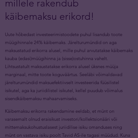
millele rakendub
käibemaksu erikord!
Uute hõbedast investeerimistoodete puhul lisandub toote
müügihinnale 24% käibemaks. Järelturumündid on aga
maksustatud erikorra alusel, mille puhul arvutatakse käibemaks
kauba (edasi)müügihinna ja (sisse)ostuhinna vahelt.
Lihtsustatult maksustatakse erikorra alusel üksnes müüja
marginaal, mitte toote koguväärtus. Seeläbi võimaldavad
järelturumündid maksuefektiivselt investeerida füüsilistel
isikutel, aga ka juriidilistel isikutel, kellel puudub võimalus
sisendkäibemaksu mahaarvamiseks.
Käibemaksu erikorra rakendamine eeldab, et münt on
varasemalt olnud eraisikust investori/kollektsionääri või
mittemaksukohustuslasest juriidilise isiku omanduses ning
münt on vastava isiku poolt Tavid AS-ile tagasi müüdud. Kuna