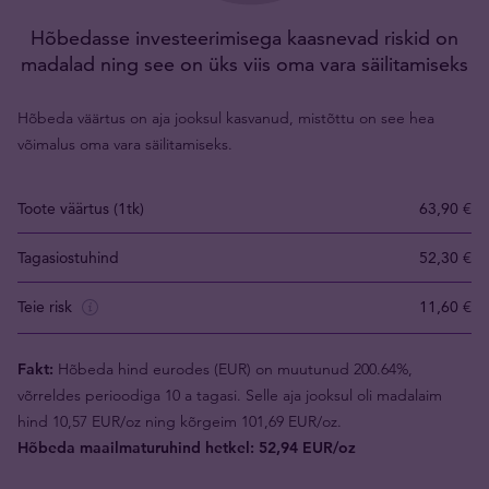
Hõbedasse investeerimisega kaasnevad riskid on
madalad ning see on üks viis oma vara säilitamiseks
Hõbeda väärtus on aja jooksul kasvanud, mistõttu on see hea
võimalus oma vara säilitamiseks.
Toote väärtus (1tk)
63,90 €
Tagasiostuhind
52,30 €
Teie risk
11,60 €
Fakt:
Hõbeda hind eurodes (EUR) on muutunud 200.64%,
võrreldes perioodiga 10 a tagasi. Selle aja jooksul oli madalaim
hind 10,57 EUR/oz ning kõrgeim 101,69 EUR/oz.
Hõbeda maailmaturuhind hetkel: 52,94 EUR/oz