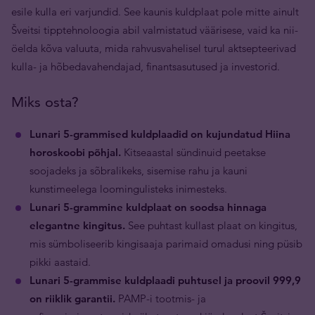
esile kulla eri varjundid. See kaunis kuldplaat pole mitte ainult
Šveitsi tipptehnoloogia abil valmistatud väärisese, vaid ka nii-
öelda kõva valuuta, mida rahvusvahelisel turul aktsepteerivad
kulla- ja hõbedavahendajad, finantsasutused ja investorid.
Miks osta?
Lunari 5-grammised kuldplaadid on kujundatud Hiina
horoskoobi põhjal.
Kitseaastal sündinuid peetakse
soojadeks ja sõbralikeks, sisemise rahu ja kauni
kunstimeelega loomingulisteks inimesteks.
Lunari 5-grammine kuldplaat on soodsa hinnaga
elegantne kingitus.
See puhtast kullast plaat on kingitus,
mis sümboliseerib kingisaaja parimaid omadusi ning püsib
pikki aastaid.
Lunari 5-grammise kuldplaadi puhtusel ja proovil 999,9
on riiklik garantii.
PAMP-i tootmis- ja