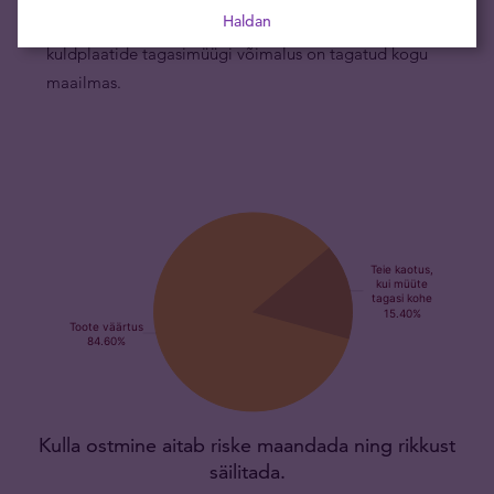
Haldan
kaubabörssidel, mis tähendab, et PAMP-i 5-grammiste
kuldplaatide tagasimüügi võimalus on tagatud kogu
maailmas.
Kulla ostmine aitab riske maandada ning rikkust
säilitada.