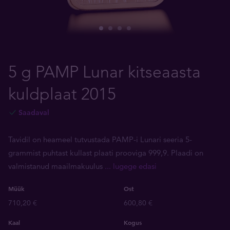
5 g PAMP Lunar kitseaasta
kuldplaat 2015
Saadaval
Tavidil on heameel tutvustada PAMP-i Lunari seeria 5-
grammist puhtast kullast plaati prooviga 999,9. Plaadi on
valmistanud maailmakuulus
... lugege edasi
Müük
Ost
710,20 €
600,80 €
Kaal
Kogus