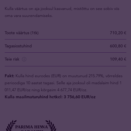
Kulla väärtus on aja jooksul kasvanud, mistõttu on see sobiv viis
oma vara suurendamiseks.
Toote väärtus (1tk)
710,20 €
Tagasiostuhind
600,80 €
Teie risk
109,40 €
Fakt:
Kulla hind eurodes (EUR) on muutunud 215.79%, võrreldes
perioodiga 10 aastat tagasi. Selle aja jooksul oli madalaim hind 1
011,47 EUR/oz ning kõrgeim 4 677,74 EUR/oz.
Kulla maailmaturuhind hetkel: 3 756,60 EUR/oz