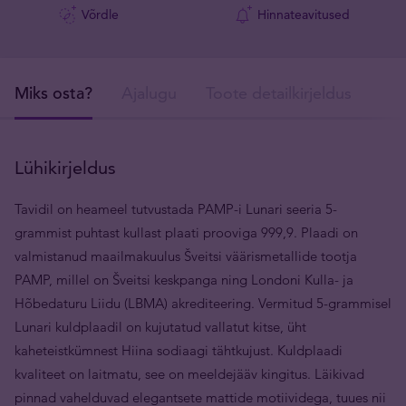
Võrdle
Hinnateavitused
Miks osta?
Ajalugu
Toote detailkirjeldus
Tar
Lühikirjeldus
Tavidil on heameel tutvustada PAMP-i Lunari seeria 5-
grammist puhtast kullast plaati prooviga 999,9. Plaadi on
valmistanud maailmakuulus Šveitsi väärismetallide tootja
PAMP, millel on Šveitsi keskpanga ning Londoni Kulla- ja
Hõbedaturu Liidu (LBMA) akrediteering. Vermitud 5-grammisel
Lunari kuldplaadil on kujutatud vallatut kitse, üht
kaheteistkümnest Hiina sodiaagi tähtkujust. Kuldplaadi
kvaliteet on laitmatu, see on meeldejääv kingitus. Läikivad
pinnad vahelduvad elegantsete mattide motiividega, tuues nii