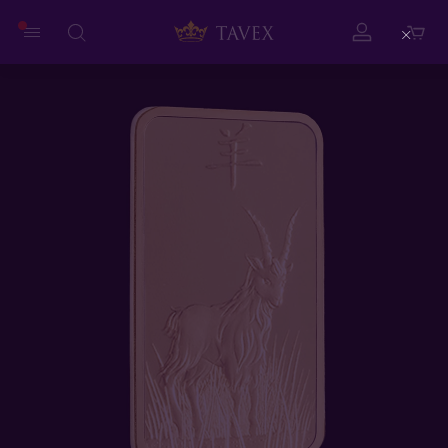
Close