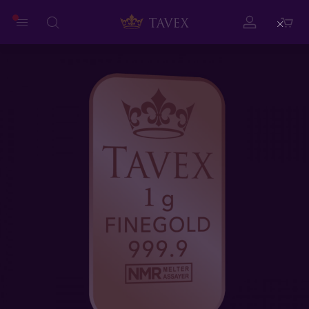
Close