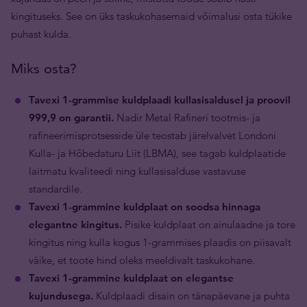
kingituseks. See on üks taskukohasemaid võimalusi osta tükike
puhast kulda.
Miks osta?
Tavexi 1-grammise kuldplaadi kullasisaldusel ja proovil
999,9 on garantii.
Nadir Metal Rafineri tootmis- ja
rafineerimisprotsesside üle teostab järelvalvet Londoni
Kulla- ja Hõbedaturu Liit (LBMA), see tagab kuldplaatide
laitmatu kvaliteedi ning kullasisalduse vastavuse
standardile.
Tavexi 1-grammine kuldplaat on soodsa hinnaga
elegantne kingitus.
Pisike kuldplaat on ainulaadne ja tore
kingitus ning kulla kogus 1-grammises plaadis on piisavalt
väike, et toote hind oleks meeldivalt taskukohane.
Tavexi 1-grammine kuldplaat on elegantse
kujundusega.
Kuldplaadi disain on tänapäevane ja puhta