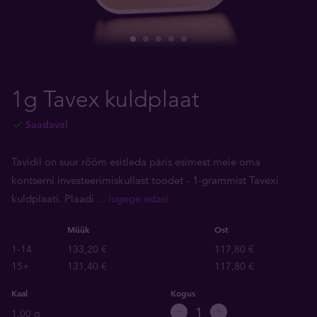
1g Tavex kuldplaat
Saadaval
Tavidil on suur rõõm esitleda päris esimest meie oma
kontserni investeerimiskullast toodet - 1-grammist Tavexi
kuldplaati. Plaadi
... lugege edasi
Müük
Ost
1-14
133,20 €
117,80 €
15+
131,40 €
117,80 €
Kaal
Kogus
1.00 g