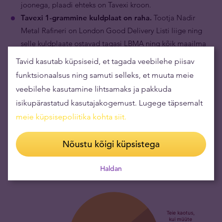
joonega, plaadi ehteks on Tavexi kroon.
Tavexi 1-grammine kuldplaat on raha.
Tootja Nadir
Metal Rafineri on London Good Delivery Listi liige ning
selle kuldplaate ostavad tagasi LBMA ning kõik maailma
suurimad kaubabörsid, mis tähendab, et toote
Tavid kasutab küpsiseid, et tagada veebilehe piisav
tagasimüügi võimalus investeerimiskullaga kauplejatele,
funktsionaalsus ning samuti selleks, et muuta meie
pankadele ja investoritele on tagatud kogu maailmas.
veebilehe kasutamine lihtsamaks ja pakkuda
Tavexi 1-grammise kuldplaadi väärtuse määrab selles
isikupärastatud kasutajakogemust. Lugege täpsemalt
sisalduv kuld.
Puhtast kullast 1-grammise plaadi hinna
meie küpsisepoliitika kohta siit
.
aluseks on tootes sisalduva kulla kogus ning kulla
maailmaturu hind.
Nõustu kõigi küpsistega
Haldan