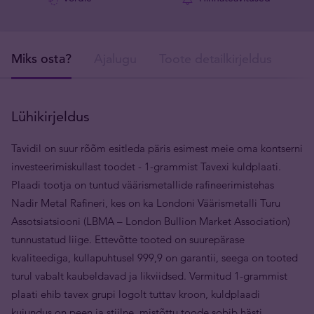
Miks osta?
Ajalugu
Toote detailkirjeldus
Tar
Lühikirjeldus
Tavidil on suur rõõm esitleda päris esimest meie oma kontserni
investeerimiskullast toodet - 1-grammist Tavexi kuldplaati.
Plaadi tootja on tuntud väärismetallide rafineerimistehas
Nadir Metal Rafineri, kes on ka Londoni Väärismetalli Turu
Assotsiatsiooni (LBMA – London Bullion Market Association)
tunnustatud liige. Ettevõtte tooted on suurepärase
kvaliteediga, kullapuhtusel 999,9 on garantii, seega on tooted
turul vabalt kaubeldavad ja likviidsed. Vermitud 1-grammist
plaati ehib tavex grupi logolt tuttav kroon, kuldplaadi
kujundus on peen ja stiilne, mistõttu toode sobib hästi