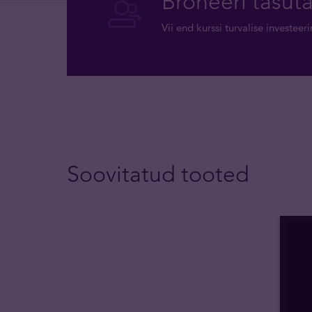
Broneeri tasut
Vii end kurssi turvalise investee
Soovitatud tooted