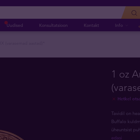
Uudised
Konsultatsioon
Kontakt
Info
IX (varasemad aastad)*
1 oz A
(varas
Hetkel ots
Tavidil on he
Buffalo kuldm
üheuntsist puh
edasi