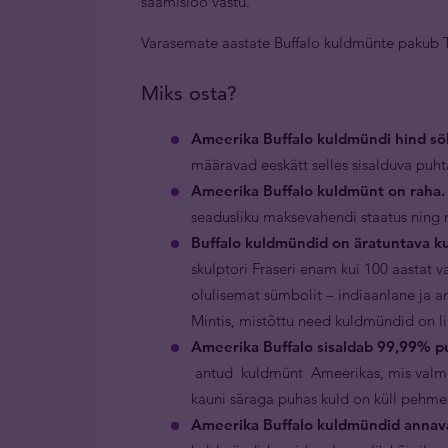
saamisloo vastu.
Varasemate aastate Buffalo kuldmünte pakub
Miks osta?
Ameerika Buffalo kuldmündi hind sõl
määravad eeskätt selles sisalduva puht
Ameerika Buffalo kuldmünt on raha.
seadusliku maksevahendi staatus ning 
Buffalo kuldmündid on äratuntava k
skulptori Fraseri enam kui 100 aastat 
olulisemat sümbolit – indiaanlane ja 
Mintis, mistõttu need kuldmündid on li
Ameerika Buffalo sisaldab 99,99% p
antud kuldmünt Ameerikas, mis valmis
kauni säraga puhas kuld on küll pehme,
Ameerika Buffalo kuldmündid annav