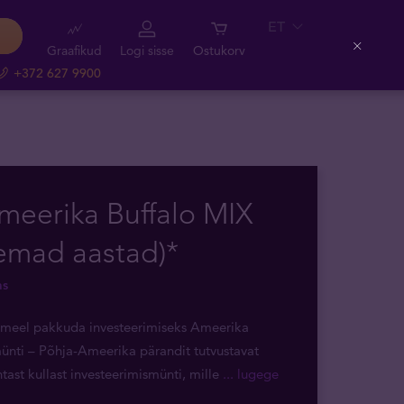
ET
Graafikud
Logi sisse
Ostukorv
Close
+372 627 9900
meerika Buffalo MIX
emad aastad)*
as
ameel pakkuda investeerimiseks Ameerika
ünti – Põhja-Ameerika pärandit tutvustavat
tast kullast investeerimismünti, mille
... lugege