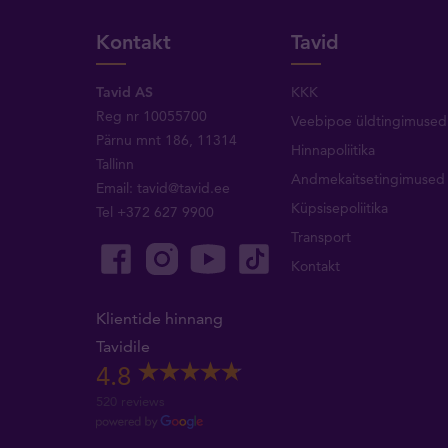
Kontakt
Tavid
Tavid AS
KKK
Reg nr 10055700
Veebipoe üldtingimused
Pärnu mnt 186, 11314
Hinnapoliitika
Tallinn
Andmekaitsetingimused
Email:
tavid@tavid.ee
Küpsisepoliitika
Tel
+372 627 9900
Transport
Kontakt
Klientide hinnang
Tavidile
4.8
520 reviews