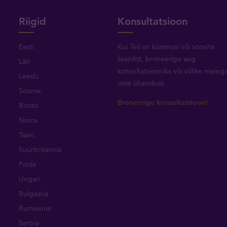
Riigid
Konsultatsioon
Eesti
Kui Teil on küsimusi või soovite
lisainfot, broneerige aeg
Läti
konsultatsiooniks või
võtke meieg
Leedu
otse ühendust
.
Soome
Broneerige konsultatsioon!
Rootsi
Norra
Taani
Suurbritannia
Poola
Ungari
Bulgaaria
Rumeenia
Serbia