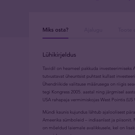
Miks osta?
Ajalugu
Toote d
Lühikirjeldus
Tavidil on heameel pakkuda investeerimiseks 
tutvustavat üheuntsist puhtast kullast investe
Ühendriikide valitsuse määrusega on riigis se
tegi Kongress 2005. aastal ning järgmisel aast
USA rahapaja vermimiskojas West Pointis (US 
Mündi kaunis kujundus lähtub ajaloolisest pära
Ameerika sümboleid – indiaanlast ja piisonit. 
on mõeldud laiemale avalikkusele, kel on lisak