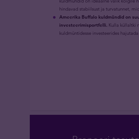
kuldmündid on ideaalne valik kõigile n
hindavad stabiilsust ja turvatunnet, m
Ameerika Buffalo kuldmündid on suu
investeerimisportfelli.
Kulla küllaltki
kuldmüntidesse investeerides hajutada 