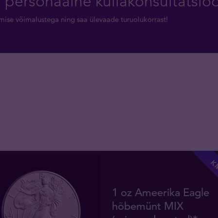
a personaalne kullakonsultatsio
rimise võimalustega ning saa ülevaade turuolukorrast!
KM
1 oz Ameerika Eagle
hõbemünt MIX