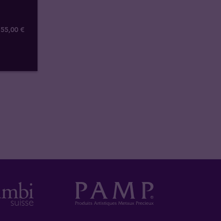
55
,
00
€