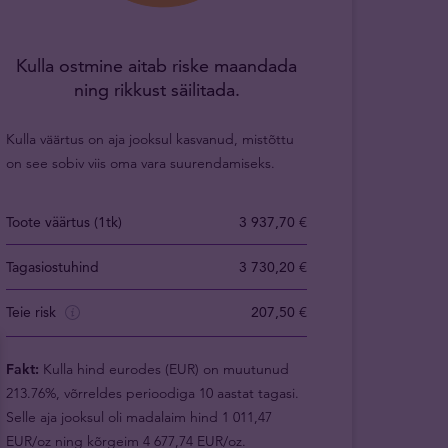
Kulla ostmine aitab riske maandada
ning rikkust säilitada.
Kulla väärtus on aja jooksul kasvanud, mistõttu
on see sobiv viis oma vara suurendamiseks.
Toote väärtus (1tk)
3 937,70 €
Tagasiostuhind
3 730,20 €
Teie risk
207,50 €
Fakt:
Kulla hind eurodes (EUR) on muutunud
213.76%, võrreldes perioodiga 10 aastat tagasi.
Selle aja jooksul oli madalaim hind 1 011,47
EUR/oz ning kõrgeim 4 677,74 EUR/oz.