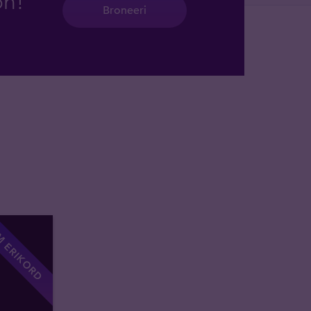
on!
Broneeri
 ERIKORD