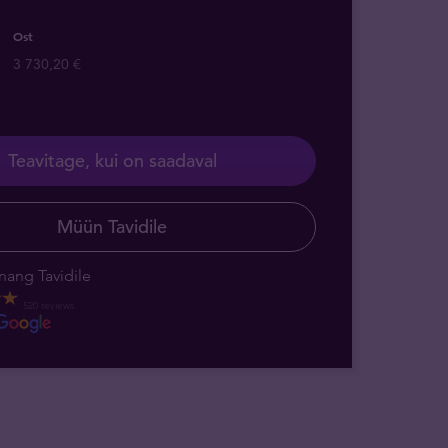
Ost
3 730,20 €
Teavitage, kui on saadaval
Müün Tavidile
nang Tavidile
520 reviews