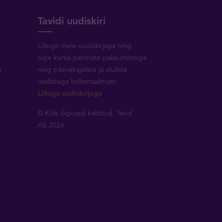
Tavidi uudiskiri
Liituge meie uudiskirjaga ning
olge kursis parimate pakkumistega
a
ning päevakajaliste ja oluliste
uudistega kullamaailmast.
Liituge uudiskirjaga
© Kõik õigused kaitstud, Tavid
AS 2026