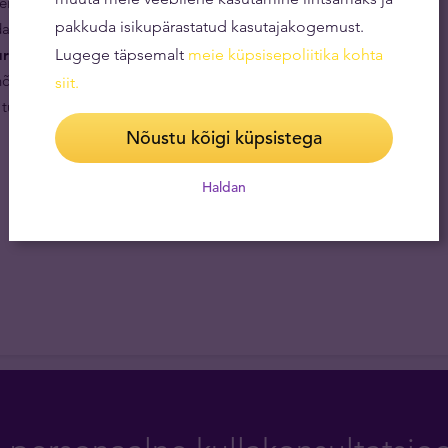
eile, kes soovivad säästa pikema aja vältel ning kes
pakkuda isikupärastatud kasutajakogemust.
ida pakub rahalise vääringuga füüsilise kulla omamine.
repärane viis mitmekesistada
Lugege täpsemalt
meie küpsisepoliitika kohta
 nõrk seos muude finantsvaradega aitab Buffalo
siit
.
tururiske.
Nõustu kõigi küpsistega
Haldan