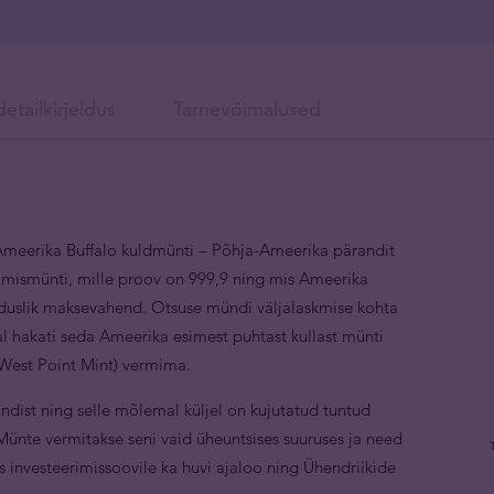
etailkirjeldus
Tarnevõimalused
Ameerika Buffalo kuldmünti – Põhja-Ameerika pärandit
erimismünti, mille proov on 999,9 ning mis Ameerika
aduslik maksevahend. Otsuse mündi väljalaskmise kohta
al hakati seda Ameerika esimest puhtast kullast münti
West Point Mint) vermima.
ndist ning selle mõlemal küljel on kujutatud tuntud
Münte vermitakse seni vaid üheuntsises suuruses ja need
s investeerimissoovile ka huvi ajaloo ning Ühendriikide