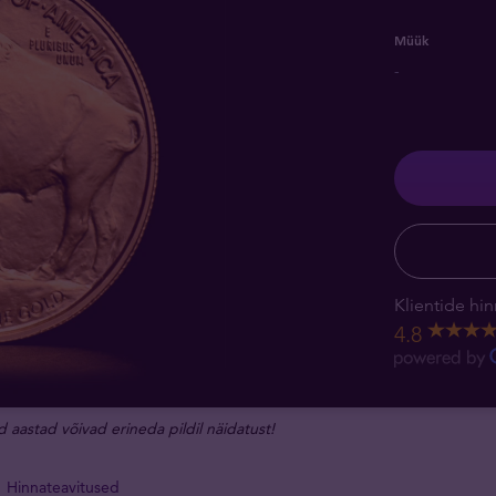
Müük
-
Klientide hin
4.8
d aastad võivad erineda pildil näidatust!
Hinnateavitused