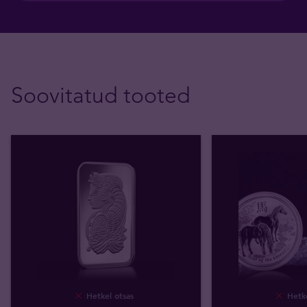
Soovitatud tooted
Hetkel otsas
Hetke