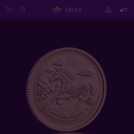
Close