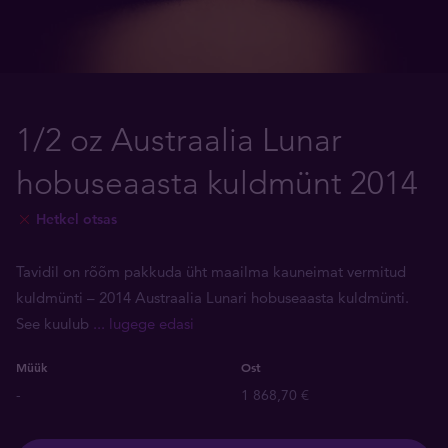
1/2 oz Austraalia Lunar
hobuseaasta kuldmünt 2014
Hetkel otsas
Tavidil on rõõm pakkuda üht maailma kauneimat vermitud
kuldmünti ­– 2014 Austraalia Lunari hobuseaasta kuldmünti.
See kuulub
... lugege edasi
Müük
Ost
-
1 868,70 €