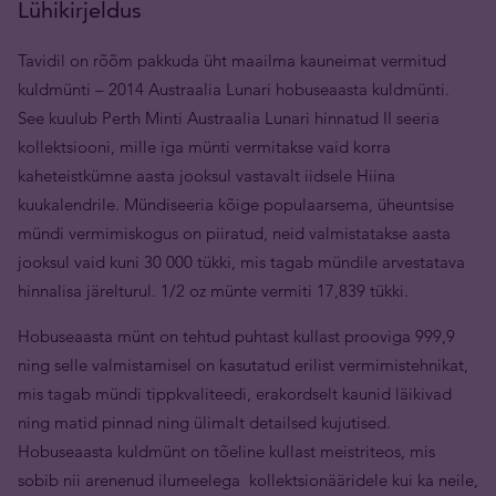
Lühikirjeldus
Tavidil on rõõm pakkuda üht maailma kauneimat vermitud
kuldmünti ­– 2014 Austraalia Lunari hobuseaasta kuldmünti.
See kuulub Perth Minti Austraalia Lunari hinnatud II seeria
kollektsiooni, mille iga münti vermitakse vaid korra
kaheteistkümne aasta jooksul vastavalt iidsele Hiina
kuukalendrile. Mündiseeria kõige populaarsema, üheuntsise
mündi vermimiskogus on piiratud, neid valmistatakse aasta
jooksul vaid kuni 30 000 tükki, mis tagab mündile arvestatava
hinnalisa järelturul. 1/2 oz münte vermiti 17,839 tükki.
Hobuseaasta münt on tehtud puhtast kullast prooviga 999,9
ning selle valmistamisel on kasutatud erilist vermimistehnikat,
mis tagab mündi tippkvaliteedi, erakordselt kaunid läikivad
ning matid pinnad ning ülimalt detailsed kujutised.
Hobuseaasta kuldmünt on tõeline kullast meistriteos, mis
sobib nii arenenud ilumeelega kollektsionääridele kui ka neile,