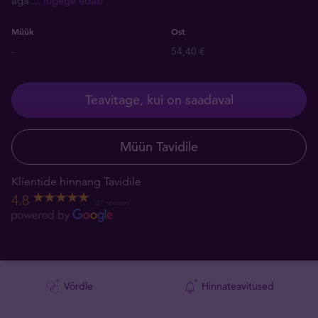
aga
... lugege edasi
Müük
Ost
-
54,40 €
Teavitage, kui on saadaval
Müün Tavidile
Klientide hinnang Tavidile
4.8
521 reviews
Võrdle
Hinnateavitused