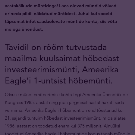
aastakäikude müntidega! Laos olevad mündid võivad
erineda pildil näidatud müntidest. Juhul kui soovid
täpsemat infot saadaolevate müntide kohta, siis võta
meiega ühendust.
Tavidil on rõõm tutvustada
maailma kuulsaimat hõbedast
investeerimismünti, Ameerika
Eagle’i 1-untsist hõbemünti.
Otsuse mündi emiteerimise kohta tegi Ameerika Ühendriikide
Kongress 1985. aastal ning juba järgmisel aastal hakati seda
vermima. Ameerika Eagle’i hõbemünt on end tõestanud kui
21. sajandi tuntuim hõbedast investeerimismünt, mida alates
1986. aastast on toodetud enam kui 375 miljonit. Ainuüksi
toodetud Ameerika Eagle’i hõbemüntide kogus tagab mündile