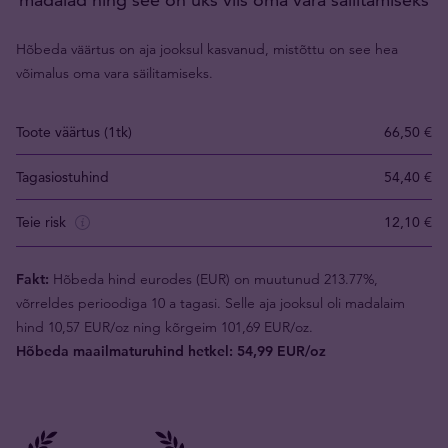
Hõbeda väärtus on aja jooksul kasvanud, mistõttu on see hea
võimalus oma vara säilitamiseks.
Toote väärtus (1tk)
66,50 €
Tagasiostuhind
54,40 €
Teie risk
12,10 €
Fakt:
Hõbeda hind eurodes (EUR) on muutunud 213.77%,
võrreldes perioodiga 10 a tagasi. Selle aja jooksul oli madalaim
hind 10,57 EUR/oz ning kõrgeim 101,69 EUR/oz.
Hõbeda maailmaturuhind hetkel: 54,99 EUR/oz