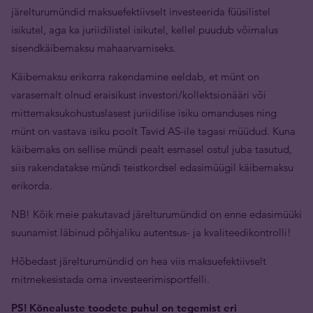
järelturumündid maksuefektiivselt investeerida füüsilistel
isikutel, aga ka juriidilistel isikutel, kellel puudub võimalus
sisendkäibemaksu mahaarvamiseks.
Käibemaksu erikorra rakendamine eeldab, et münt on
varasemalt olnud eraisikust investori/kollektsionääri või
mittemaksukohustuslasest juriidilise isiku omanduses ning
münt on vastava isiku poolt Tavid AS-ile tagasi müüdud. Kuna
käibemaks on sellise mündi pealt esmasel ostul juba tasutud,
siis rakendatakse mündi teistkordsel edasimüügil käibemaksu
erikorda.
NB! Kõik meie pakutavad järelturumündid on enne edasimüüki
suunamist läbinud põhjaliku autentsus- ja kvaliteedikontrolli!
Hõbedast järelturumündid on hea viis maksuefektiivselt
mitmekesistada oma investeerimisportfelli.
PS! Kõnealuste toodete puhul on tegemist eri