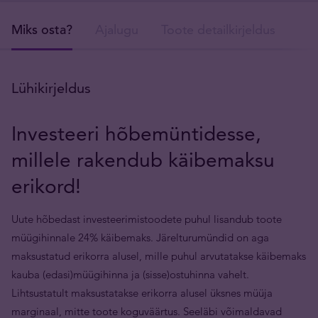
Miks osta?
Ajalugu
Toote detailkirjeldus
Tar
Lühikirjeldus
Investeeri hõbemüntidesse,
millele rakendub käibemaksu
erikord!
Uute hõbedast investeerimistoodete puhul lisandub toote
müügihinnale 24% käibemaks. Järelturumündid on aga
maksustatud erikorra alusel, mille puhul arvutatakse käibemaks
kauba (edasi)müügihinna ja (sisse)ostuhinna vahelt.
Lihtsustatult maksustatakse erikorra alusel üksnes müüja
marginaal, mitte toote koguväärtus. Seeläbi võimaldavad