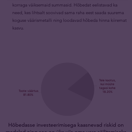
korraga väiksemaid summasid. Hõbedat eelistavad ka
need, kes lihtsalt soovivad sama raha eest saada suurema
koguse väärismetalli ning loodavad hõbeda hinna kiiremat
kasvu.
Hõbedasse investeerimisega kaasnevad riskid on
madalad ning see on üks viis oma vara säilitamiseks