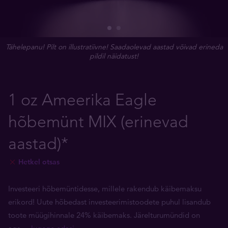
Tähelepanu! Pilt on illustratiivne! Saadaolevad aastad võivad erineda
pildil näidatust!
1 oz Ameerika Eagle
hõbemünt MIX (erinevad
aastad)*
Hetkel otsas
Investeeri hõbemüntidesse, millele rakendub käibemaksu
erikord! Uute hõbedast investeerimistoodete puhul lisandub
toote müügihinnale 24% käibemaks. Järelturumündid on