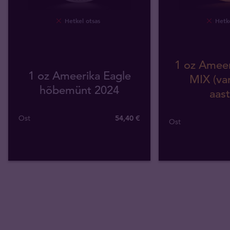
Hetkel otsas
Hetke
1 oz Ameer
1 oz Ameerika Eagle
MIX (va
hõbemünt 2024
aast
Ost
54
,
40
€
Ost