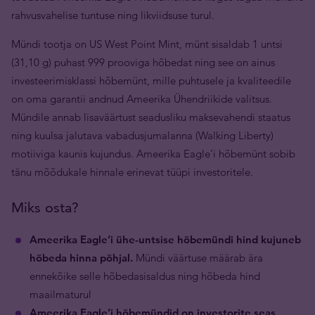
rahvusvahelise tuntuse ning likviidsuse turul.
Mündi tootja on US West Point Mint, münt sisaldab 1 untsi
(31,10 g) puhast 999 prooviga hõbedat ning see on ainus
investeerimisklassi hõbemünt, mille puhtusele ja kvaliteedile
on oma garantii andnud Ameerika Ühendriikide valitsus.
Mündile annab lisaväärtust seadusliku maksevahendi staatus
ning kuulsa jalutava vabadusjumalanna (Walking Liberty)
motiiviga kaunis kujundus. Ameerika Eagle’i hõbemünt sobib
tänu mõõdukale hinnale erinevat tüüpi investoritele.
Miks osta?
Ameerika Eagle’i ühe-untsise hõbemündi hind kujuneb
hõbeda hinna põhjal.
Mündi väärtuse määrab ära
ennekõike selle hõbedasisaldus ning hõbeda hind
maailmaturul
Ameerika Eagle’i hõbemündid on investorite seas