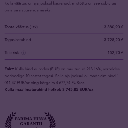
Kulla väärtus on aja jooksul kasvanud, mistõttu on see sobiv viis
oma vara suurendamiseks.
Toote väärtus (1tk)
3 880,90 €
Tagasiostuhind
3 728,20 €
Teie risk
152,70 €
Fakt:
Kulla hind eurodes (EUR) on muutunud 213.16%, võrreldes
perioodiga 10 aastat tagasi. Selle aja jooksul oli madalaim hind 1
011,47 EUR/oz ning kõrgeim 4 677,74 EUR/oz.
Kulla maailmaturuhind hetkel: 3 745,85 EUR/oz