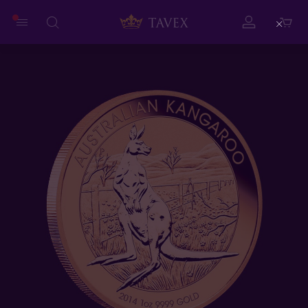
Close