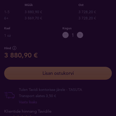
Müük
Ost
1-5
3 880,90 €
3 728,20 €
6+
3 869,70 €
3 728,20 €
Kaal
Kogus
1 oz
Hind
3 880,90 €
Lisan ostukorvi
Tulen Tavidi kontorisse järele - TASUTA
Transport alates 3,50 €
Vaata lisaks
Klientide hinnang Tavidile