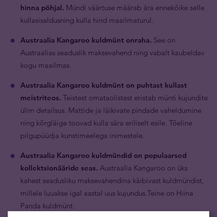
hinna põhjal.
Mündi väärtuse määrab ära ennekõike selle
kullasisaldusning kulla hind maailmaturul.
Austraalia Kangaroo kuldmünt onraha.
See on
Austraalias seaduslik maksevahend ning vabalt kaubeldav
kogu maailmas.
Austraalia Kangaroo kuldmünt on puhtast kullast
meistriteos.
Teistest omataolistest eristab münti kujundite
ülim detailsus. Mattide ja läikivate pindade vaheldumine
ning kõrgläige toovad kulla sära eriliselt esile. Tõeline
pilgupüüdja kunstimeelega inimestele.
Austraalia Kangaroo kuldmündid on populaarsed
kollektsionääride seas.
Austraalia Kangaroo on üks
kahest seadusliku maksevahendina käibivast kuldmündist,
millele luuakse igal aastal uus kujundus.Teine on Hiina
Panda kuldmünt.