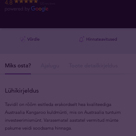
4.8
520 reviews
Võrdle
Hinnateavitused
Miks osta?
Ajalugu
Toote detailkirjeldus
Tar
Lühikirjeldus
Tavidil on rõõm esitleda erakordselt hea kvaliteediga
Austraalia Kangaroo kuldmünti, mis on Austraalia tuntuim
investeerimismünt. Varasematel aastatel vermitud münte
pakume veidi soodsama hinnaga.