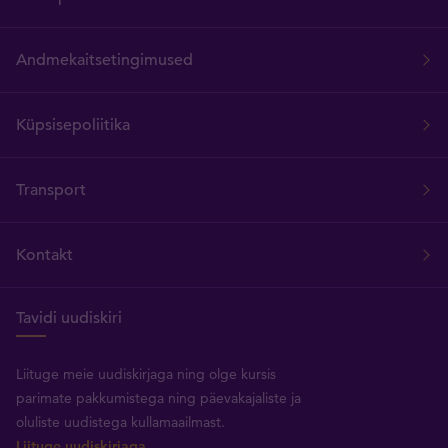
Andmekaitsetingimused
Küpsisepoliitika
Transport
Kontakt
Tavidi uudiskiri
Liituge meie uudiskirjaga ning olge kursis
parimate pakkumistega ning päevakajaliste ja
oluliste uudistega kullamaailmast.
Liituge uudiskirjaga