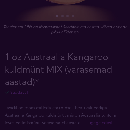
Tähelepanu! Pilt on illustratiivne! Saadaolevad aastad võivad erineda
pildil näidatust!
1 oz Austraalia Kangaroo
kuldmünt MIX (varasemad
aastad)*
Saadaval
Tavidil on rõõm esitleda erakordselt hea kvaliteediga
Austraalia Kangaroo kuldmünti, mis on Austraalia tuntuim
investeerimismünt. Varasematel aastatel
... lugege edasi