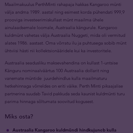
Maailmakuulus PerthMinti rahapaja hakkas Kangaroo münti
välja andma 1989. aastal ning esimest korda pühendati 999,9
prooviga investeerimiskullast münt maailma ühele
ainulaadsemale loomale, Austraalia kängurule. Kangaroo
kuldmünt vahetas välja Austraalia Nuggeti, mida oli vermitud
alates 1986. aastast. Oma võrratu ilu ja puhtusega sobib münt
ühtviisi hästi nii kollektsionääridele kui ka investoritele.
Austraalia seadusliku maksevahendina on kullast 1-untsise
Känguru nominaalväärtus 100 Austraalia dollarit ning
vanemate müntide juurdehindlus kulla maailmaturu
hetkehinnaga võrreldes on eriti väike. Perth Minti pikaajalise
partnerina suudab Tavid pakkuda seda kaunist kuldmünti turu
parima hinnaga sõltumata soovitud kogusest.
Miks osta?
Austraalia Kangaroo kuldmündi hindkujuneb kulla