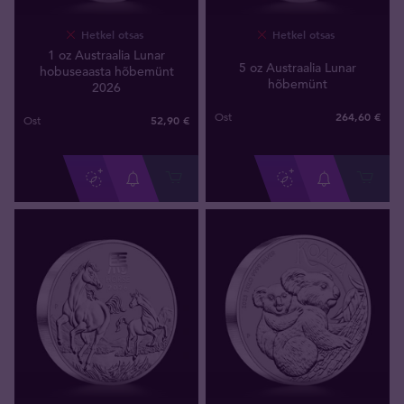
Hetkel otsas
Hetkel otsas
1 oz Austraalia Lunar
5 oz Austraalia Lunar
hobuseaasta hõbemünt
hõbemünt
2026
264
,
60
€
Ost
52
,
90
€
Ost