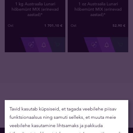
1 kg Austraalia Lunari
1 oz Austraalia Lunari
hõbemünt MIX (erinevad
hõbemünt MIX (erinevad
aastad)*
aastad)*
1 701
,
10
€
52
,
90
€
Ost
Ost
Tavid kasutab küpsiseid, et tagada veebilehe piisav
Tootekategooriad
funktsionaalsus ning samuti selleks, et muuta meie
veebilehe kasutamine lihtsamaks ja pakkuda