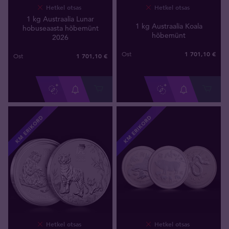
Hetkel otsas
Hetkel otsas
1 kg Austraalia Lunar
1 kg Austraalia Koala
hobuseaasta hõbemünt
hõbemünt
2026
1 701
,
10
€
Ost
1 701
,
10
€
Ost
KM ERIKORD
KM ERIKORD
Hetkel otsas
Hetkel otsas