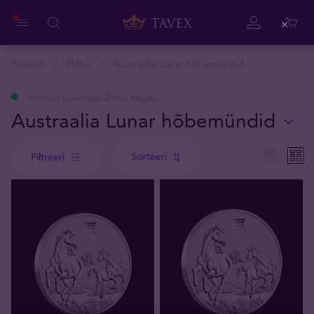
Close
Pealeht
Hõbe
Austraalia Lunar hõbemündid
Hinnad uuendati 2 min tagasi
Austraalia Lunar hõbemündid
Sorteeri
Filtreeri