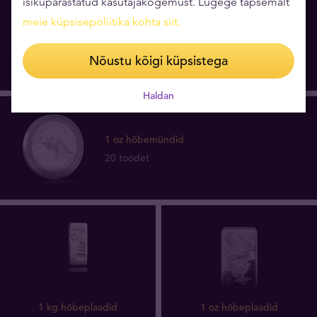
isikupärastatud kasutajakogemust. Lugege täpsemalt
meie küpsisepoliitika kohta siit
.
1 kg hõbemündid
6 toodet
Nõustu kõigi küpsistega
Haldan
1 oz hõbemündid
20 toodet
1 kg hõbeplaadid
1 oz hõbeplaadid