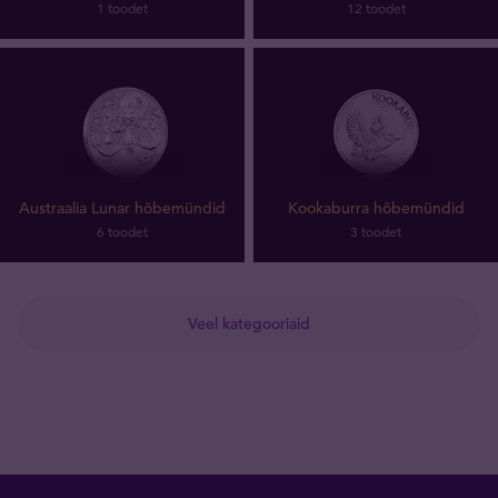
1 toodet
12 toodet
Austraalia Lunar hõbemündid
Kookaburra hõbemündid
6 toodet
3 toodet
Veel kategooriaid