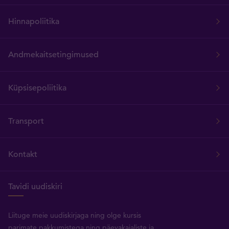
Hinnapoliitika
Andmekaitsetingimused
Küpsisepoliitika
Transport
Kontakt
Tavidi uudiskiri
Liituge meie uudiskirjaga ning olge kursis
parimate pakkumistega ning päevakajaliste ja