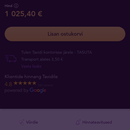
Hind
1 025,40 €
Lisan ostukorvi
Tulen Tavidi kontorisse järele - TASUTA
Transport alates 3,50 €
Vaata lisaks
Klientide hinnang Tavidile
4.8
520 reviews
Võrdle
Hinnateavitused