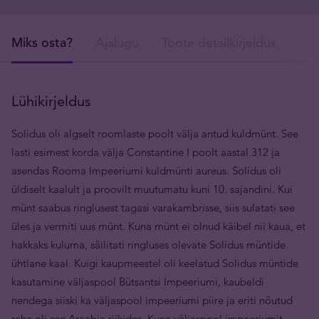
Miks osta?
Ajalugu
Toote detailkirjeldus
Tar
Lühikirjeldus
Solidus oli algselt roomlaste poolt välja antud kuldmünt. See
lasti esimest korda välja Constantine I poolt aastal 312 ja
asendas Rooma Impeeriumi kuldmünti aureus. Solidus oli
üldiselt kaalult ja proovilt muutumatu kuni 10. sajandini. Kui
münt saabus ringlusest tagasi varakambrisse, siis sulatati see
üles ja vermiti uus münt. Kuna münt ei olnud käibel nii kaua, et
hakkaks kuluma, säilitati ringluses olevate Solidus müntide
ühtlane kaal. Kuigi kaupmeestel oli keelatud Solidus müntide
kasutamine väljaspool Bütsantsi Impeeriumi, kaubeldi
nendega siiski ka väljaspool impeeriumi piire ja eriti nõutud
raha oli see Araabia riikides. Kuna väljaspool impeeriumit