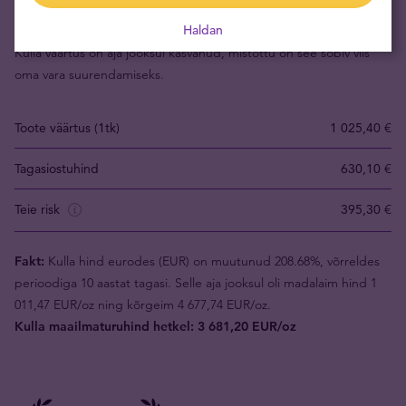
säilitada.
Haldan
Kulla väärtus on aja jooksul kasvanud, mistõttu on see sobiv viis
oma vara suurendamiseks.
Toote väärtus (1tk)
1 025,40 €
Tagasiostuhind
630,10 €
Teie risk
395,30 €
Fakt:
Kulla hind eurodes (EUR) on muutunud 208.68%, võrreldes
perioodiga 10 aastat tagasi. Selle aja jooksul oli madalaim hind 1
011,47 EUR/oz ning kõrgeim 4 677,74 EUR/oz.
Kulla maailmaturuhind hetkel: 3 681,20 EUR/oz