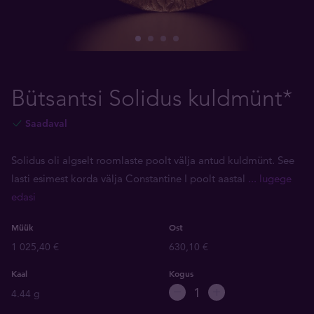
Bütsantsi Solidus kuldmünt*
Saadaval
Solidus oli algselt roomlaste poolt välja antud kuldmünt. See
lasti esimest korda välja Constantine I poolt aastal
... lugege
edasi
Müük
Ost
1 025,40 €
630,10 €
Kaal
Kogus
4.44 g