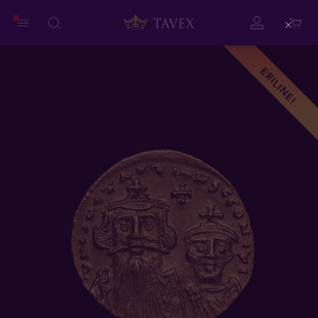
Close
ERILINE!