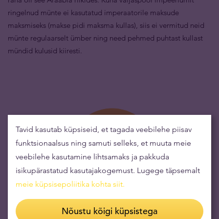
ringelnud münte ei kasutatud imperaatorile maksude
maksmiseks (makse pidi maksma kullas), siis ei vermitud neid
münte regulaarselt ümber ning need pehmed puhtast kullast
mündid kulusid kiiresti.
Tavid kasutab küpsiseid, et tagada veebilehe piisav
funktsionaalsus ning samuti selleks, et muuta meie
veebilehe kasutamine lihtsamaks ja pakkuda
isikupärastatud kasutajakogemust. Lugege täpsemalt
meie küpsisepoliitika kohta siit
.
Nõustu kõigi küpsistega
Kulla ostmine aitab riske maandada ning rikkust