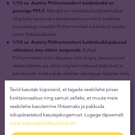
1/10 oz Austria Philharmonikeri kuldmündid on
prooviga 999,9.
Mündid on valmistatud puhtast kullast
ning kulla kaunis sära kombineerituna mündi kunstilise
kujundusega muudab Philharmonikeri kuldmündi igaühe
silmis ihaldusväärseks.
1/10 oz Austria Philharmonikeri kuldmündid pakuvad
võimalust oma sääste paigutada.
Kullast
Philharmonikerid on ideaalne valik kõigile, kes soovivad
säästa pikema aja vältel ning kes hindavad stabiilsust ja
turvatunnet, mida pakub rahalise vääringuga füüsilise kulla
omamine.
Tavid kasutab küpsiseid, et tagada veebilehe piisav
funktsionaalsus ning samuti selleks, et muuta meie
veebilehe kasutamine lihtsamaks ja pakkuda
isikupärastatud kasutajakogemust. Lugege täpsemalt
meie küpsisepoliitika kohta siit
.