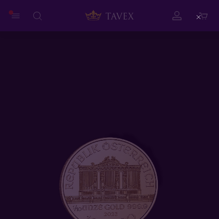
Close