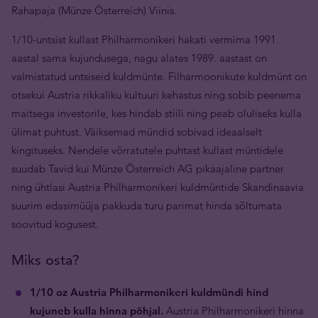
Rahapaja (Münze Österreich) Viinis.
1/10-untsist kullast Philharmonikeri hakati vermima 1991.
aastal sama kujundusega, nagu alates 1989. aastast on
valmistatud untsiseid kuldmünte. Filharmoonikute kuldmünt on
otsekui Austria rikkaliku kultuuri kehastus ning sobib peenema
maitsega investorile, kes hindab stiili ning peab oluliseks kulla
ülimat puhtust. Väiksemad mündid sobivad ideaalselt
kingituseks. Nendele võrratutele puhtast kullast müntidele
suudab Tavid kui Münze Österreich AG pikaajaline partner
ning ühtlasi Austria Philharmonikeri kuldmüntide Skandinaavia
suurim edasimüüja pakkuda turu parimat hinda sõltumata
soovitud kogusest.
Miks osta?
1/10 oz Austria Philharmonikeri kuldmündi hind
kujuneb kulla hinna põhjal.
Austria Philharmonikeri hinna