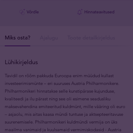
Võrdle
Hinnateavitused
Miks osta?
Ajalugu
Toote detailkirjeldus
Tar
Lühikirjeldus
Tavidil on rõõm pakkuda Euroopa enim müüdud kullast
investeerimismünte – eri suuruses Austria Philharmonikere.
Philharmonikeri hinnatakse selle kunstipärase kujunduse,
kvaliteedi ja ilu pärast ning see oli esimene seadusliku
maksevahendina emiteeritud kuldmünt, mille vääring oli euro
– asjaolu, mis aitas kaasa mündi tuntuse ja aktsepteeritavuse
suurenemisele. Philharmonikeri kuldmündi vermija on üks
maailma vanimaid ja kuulsamaid vermimiskodasid - Austria