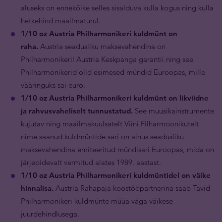
aluseks on ennekõike selles sisalduva kulla kogus ning kulla
hetkehind maailmaturul.
1/10 oz Austria Philharmonikeri kuldmünt on
raha.
Austria seadusliku maksevahendina on
Philharmonikeril Austria Keskpanga garantii ning see
Philharmonikerid olid esimesed mündid Euroopas, mille
vääringuks sai euro.
1/10 oz Austria Philharmonikeri kuldmünt on likviidne
ja rahvusvaheliselt tunnustatud.
See muusikainstrumente
kujutav ning maailmakuulsatelt Viini Filharmoonikutelt
nime saanud kuldmüntide sari on ainus seadusliku
maksevahendina emiteeritud mündisari Euroopas, mida on
järjepidevalt vermitud alates 1989. aastast.
1/10 oz Austria Philharmonikeri kuldmüntidel on väike
hinnalisa.
Austria Rahapaja koostööpartnerina saab Tavid
Philharmonikeri kuldmünte müüa väga väikese
juurdehindlusega.