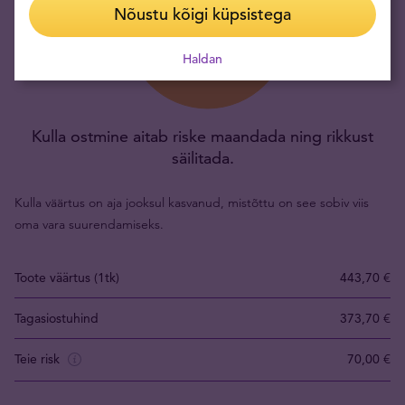
Nõustu kõigi küpsistega
Haldan
Kulla ostmine aitab riske maandada ning rikkust
säilitada.
Kulla väärtus on aja jooksul kasvanud, mistõttu on see sobiv viis
oma vara suurendamiseks.
Toote väärtus (1tk)
443,70 €
Tagasiostuhind
373,70 €
Teie risk
70,00 €