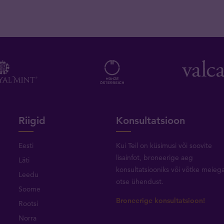
Riigid
Konsultatsioon
Eesti
Kui Teil on küsimusi või soovite
lisainfot, broneerige aeg
Läti
konsultatsiooniks või
võtke meieg
Leedu
otse ühendust
.
Soome
Broneerige konsultatsioon!
Rootsi
Norra