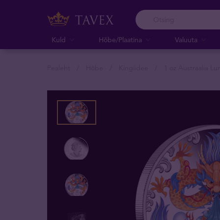
Kuld
Hõbe/Plaatina
Valuuta
Pealeht
Hõbe
Kingiidee
1 oz Austraalia Lu