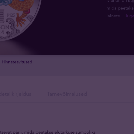
Mündil on kuju
mida peetakse
lainete
... lu
Hinnateavitused
etailkirjeldus
Tarnevõimalused
gitsevat pärli, mida peetakse elutarkuse sümboliks.