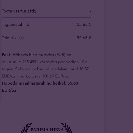
Toote väärtus (1tk)
-
Tagasiostuhind
55,63 €
Teie risk
-55,63 €
Fakt:
Hõbeda hind eurodes (EUR) on
muutunud 215.49%, võrreldes perioodiga 10 a
tagasi. Selle aja jooksul oli madalaim hind 10,57
EUR/oz ning kõrgeim 101,69 EUR/oz.
Hõbeda maailmaturuhind hetkel: 55,63
EUR/oz