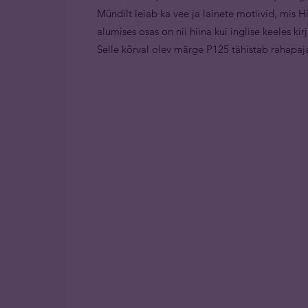
Mündilt leiab ka vee ja lainete motiivid, mis H
alumises osas on nii hiina kui inglise keeles k
Selle kõrval olev märge P125 tähistab rahapaj