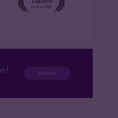
on!
Broneeri