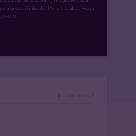
tatud värvilist draakonit ja leegitsevat pärli,
 elutarkuse sümboliks. Mündilt leiab ka vee ja
gege edasi
Laost otsas!