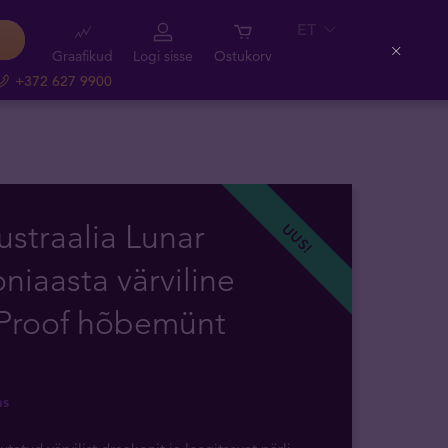
ET
Graafikud
Logi sisse
Ostukorv
Close
+372 627 9900
ustraalia Lunar
UUS!
niaasta värviline
 Proof hõbemünt
as