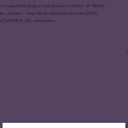
iina legendide järgi on just draakoni kontrolli all. Mündi
irjas „draakon“ ning mündi väljaandmise aasta (2024).
a Perth Minti 125. sünnipäeva.