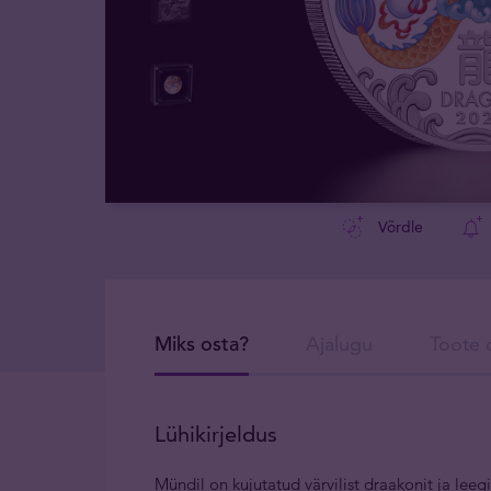
Võrdle
Miks osta?
Ajalugu
Toote d
Lühikirjeldus
Mündil on
kujutatud värvilist draakonit ja lee