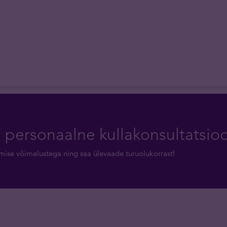
a personaalne kullakonsultatsio
rimise võimalustega ning saa ülevaade turuolukorrast!