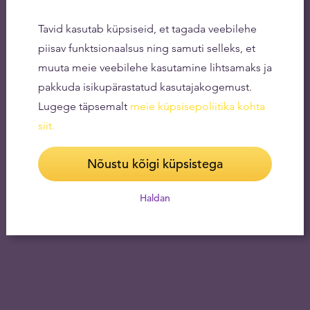
Tavid kasutab küpsiseid, et tagada veebilehe
piisav funktsionaalsus ning samuti selleks, et
muuta meie veebilehe kasutamine lihtsamaks ja
pakkuda isikupärastatud kasutajakogemust.
Lugege täpsemalt
meie küpsisepoliitika kohta
siit
.
Nõustu kõigi küpsistega
Haldan