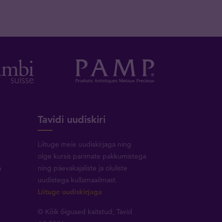
Tavidi uudiskiri
Liituge meie uudiskirjaga ning
olge kursis parimate pakkumistega
a
ning päevakajaliste ja oluliste
uudistega kullamaailmast.
Liituge uudiskirjaga
© Kõik õigused kaitstud, Tavid