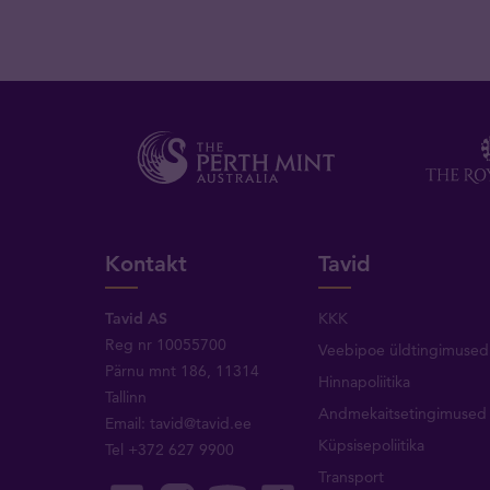
Kontakt
Tavid
Tavid AS
KKK
Reg nr 10055700
Veebipoe üldtingimused
Pärnu mnt 186, 11314
Hinnapoliitika
Tallinn
Andmekaitsetingimused
Email:
tavid@tavid.ee
Küpsisepoliitika
Tel
+372 627 9900
Transport