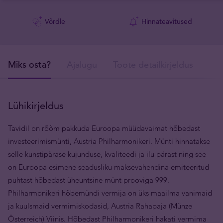
Võrdle
Hinnateavitused
Miks osta?
Ajalugu
Toote detailkirjeldus
Tar
Lühikirjeldus
Tavidil on rõõm pakkuda Euroopa müüdavaimat hõbedast
investeerimismünti, Austria Philharmonikeri. Münti hinnatakse
selle kunstipärase kujunduse, kvaliteedi ja ilu pärast ning see
on Euroopa esimene seadusliku maksevahendina emiteeritud
puhtast hõbedast üheuntsine münt prooviga 999.
Philharmonikeri hõbemündi vermija on üks maailma vanimaid
ja kuulsmaid vermimiskodasid, Austria Rahapaja (Münze
Österreich) Viinis. Hõbedast Philharmonikeri hakati vermima