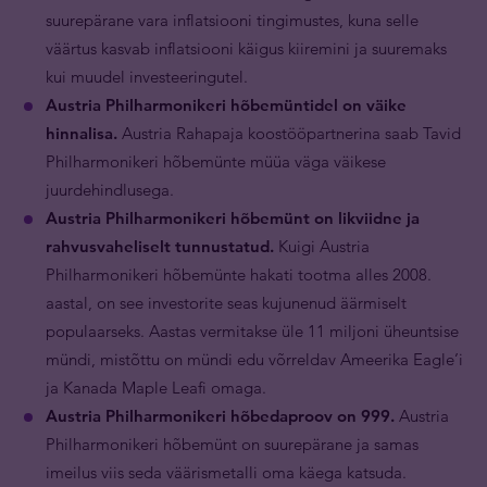
suurepärane vara inflatsiooni tingimustes, kuna selle
väärtus kasvab inflatsiooni käigus kiiremini ja suuremaks
kui muudel investeeringutel.
Austria Philharmonikeri hõbemüntidel on väike
hinnalisa.
Austria Rahapaja koostööpartnerina saab Tavid
Philharmonikeri hõbemünte müüa väga väikese
juurdehindlusega.
Austria Philharmonikeri hõbemünt on likviidne ja
rahvusvaheliselt tunnustatud.
Kuigi Austria
Philharmonikeri hõbemünte hakati tootma alles 2008.
aastal, on see investorite seas kujunenud äärmiselt
populaarseks. Aastas vermitakse üle 11 miljoni üheuntsise
mündi, mistõttu on mündi edu võrreldav Ameerika Eagle’i
ja Kanada Maple Leafi omaga.
Austria Philharmonikeri hõbedaproov on 999.
Austria
Philharmonikeri hõbemünt on suurepärane ja samas
imeilus viis seda väärismetalli oma käega katsuda.