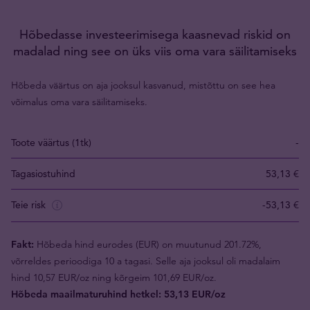
Hõbedasse investeerimisega kaasnevad riskid on
madalad ning see on üks viis oma vara säilitamiseks
Hõbeda väärtus on aja jooksul kasvanud, mistõttu on see hea
võimalus oma vara säilitamiseks.
Toote väärtus (1tk)
-
Tagasiostuhind
53,13 €
Teie risk
-53,13 €
Fakt:
Hõbeda hind eurodes (EUR) on muutunud 201.72%,
võrreldes perioodiga 10 a tagasi. Selle aja jooksul oli madalaim
hind 10,57 EUR/oz ning kõrgeim 101,69 EUR/oz.
Hõbeda maailmaturuhind hetkel: 53,13 EUR/oz