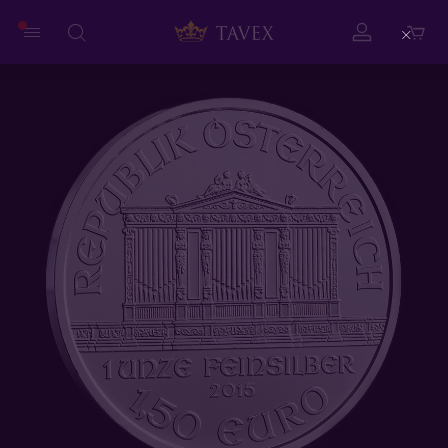
Close