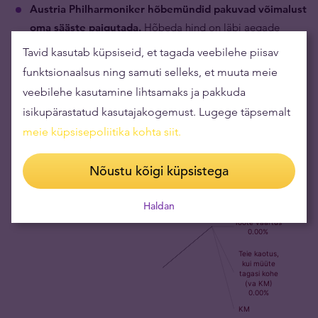
Austria Philharmoniker hõbemündid pakuvad võimalust
oma sääste paigutada.
Hõbeda hind on läbi aegade
olnud madalam kui kullal, mis annab võimaluse
Tavid kasutab küpsiseid, et tagada veebilehe piisav
investeerida korraga väiksemaid summasid. Hõbedat
funktsionaalsus ning samuti selleks, et muuta meie
eelistavad ka need, kes lihtsalt soovivad sama raha eest
veebilehe kasutamine lihtsamaks ja pakkuda
saada suurema koguse väärismetalli ning loodavad
isikupärastatud kasutajakogemust. Lugege täpsemalt
hõbeda hinna kiiremat kasvu.
meie küpsisepoliitika kohta siit
.
Nõustu kõigi küpsistega
Haldan