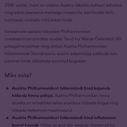
2008. aastal, münt on otsekui Austria rikkaliku kultuuri kehastus
ning sobib peenema maitsega investorile, kes hindab stiili,
kuid peab oluliseks mõõdukat hinda.
Varasemate aastate hõbedast Philharmonikeri
investeerimismüntidele suudab Tavid kui Münze Österreich AG
pikaajaline partner ning ühtlasi Austria Philharmonikeri
hõbemüntide Skandinaavia suurim edasimüüja pakkuda turu
parimat hinda sõltumata soovitud kogusest.
Miks osta?
Austria Philharmonikeri hõbemündi hind kujuneb
hõbeda hinna põhjal.
Austria Philharmonikeri hinna
aluseks on ennekõike selles sisalduva hõbeda kogus ning
hõbeda hetkehind maailmaturul.
Austria Philharmonikeri hõbemündi hind inflatsiooni
korral kasvab.
Hõbe on end läbi aegade tõestanud kui