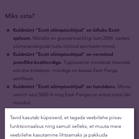
Miks osta?
Kuldmünt "Eesti olümpiavõitjad" on killuke Eesti
ajaloost.
Mündile on graveeritud kõigi kuni 2004. aastani
olümpiamängudel kulla võitnud sportlaste nimed.
Kuldmünt "Eesti olümpiavõitjad" on vermitud
prooflike
-kvaliteediga.
Tipptasemel viimistlust täiendab
soliidne kinkekarp, mündiga on kaasas Eesti Panga
sertifikaat.
Kuldmünt
"Eesti olümpiavõitjad"
on haruldane.
Münte
vermiti vaid 5000 tk ning Eesti Pangas on antud münt läbi
müüdud.
Tavid kasutab küpsiseid, et tagada veebilehe piisav
funktsionaalsus ning samuti selleks, et muuta meie
veebilehe kasutamine lihtsamaks ja pakkuda