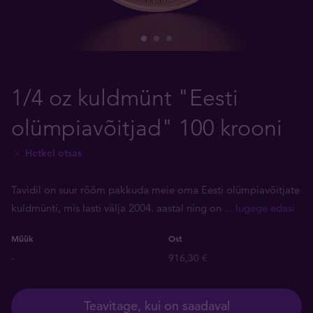
1/4 oz kuldmünt "Eesti
olümpiavõitjad" 100 krooni
Hetkel otsas
Tavidil on suur rõõm pakkuda meie oma Eesti olümpiavõitjate
kuldmünti, mis lasti välja 2004. aastal ning on
... lugege edasi
Müük
Ost
-
916,30 €
Teavitage, kui on saadaval