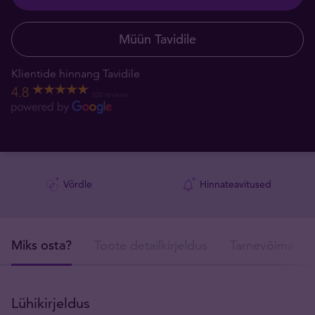
Müün Tavidile
Klientide hinnang Tavidile
4.8
520 reviews
Võrdle
Hinnateavitused
Miks osta?
Toote detailkirjeldus
Tarnevõimalus
Lühikirjeldus