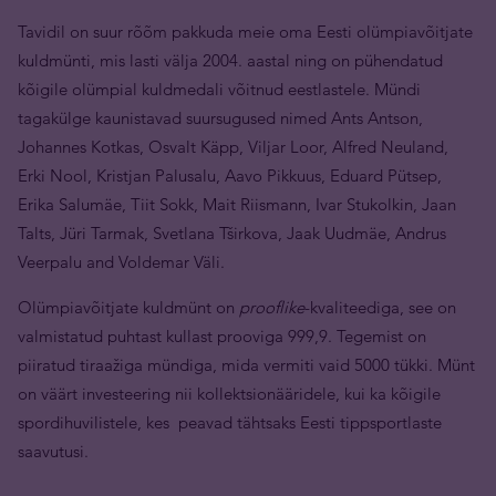
Tavidil on suur rõõm pakkuda meie oma Eesti olümpiavõitjate
kuldmünti, mis lasti välja 2004. aastal ning on pühendatud
kõigile olümpial kuldmedali võitnud eestlastele. Mündi
tagakülge kaunistavad suursugused nimed Ants Antson,
Johannes Kotkas, Osvalt Käpp, Viljar Loor, Alfred Neuland,
Erki Nool, Kristjan Palusalu, Aavo Pikkuus, Eduard Pütsep,
Erika Salumäe, Tiit Sokk, Mait Riismann, Ivar Stukolkin, Jaan
Talts, Jüri Tarmak, Svetlana Tširkova, Jaak Uudmäe, Andrus
Veerpalu and Voldemar Väli.
Olümpiavõitjate kuldmünt on
prooflike
-kvaliteediga, see on
valmistatud puhtast kullast prooviga 999,9. Tegemist on
piiratud tiraažiga mündiga, mida vermiti vaid 5000 tükki. Münt
on väärt investeering nii kollektsionääridele, kui ka kõigile
spordihuvilistele, kes peavad tähtsaks Eesti tippsportlaste
saavutusi.