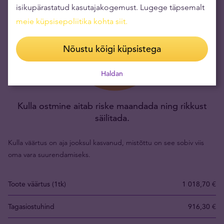
isikupärastatud kasutajakogemust. Lugege täpsemalt
meie küpsisepoliitika kohta siit
.
Nõustu kõigi küpsistega
Haldan
Kulla ostmine aitab riske maandada ning rikkust
säilitada.
Kulla väärtus on aja jooksul kasvanud, mistõttu on see sobiv viis
oma vara suurendamiseks.
Toote väärtus (1tk)
1 018,70 €
Tagasiostuhind
916,30 €