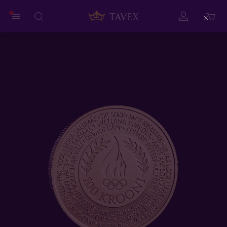
Close