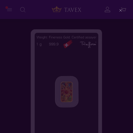
Close