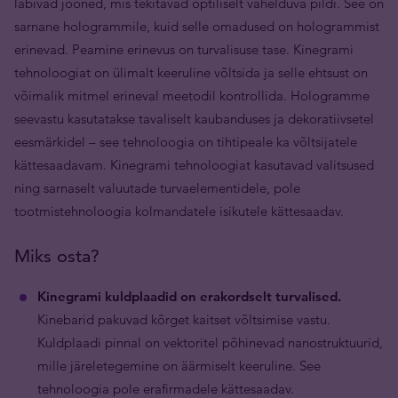
läbivad jooned, mis tekitavad optiliselt vahelduva pildi. See on
sarnane hologrammile, kuid selle omadused on hologrammist
erinevad. Peamine erinevus on turvalisuse tase. Kinegrami
tehnoloogiat on ülimalt keeruline võltsida ja selle ehtsust on
võimalik mitmel erineval meetodil kontrollida. Hologramme
seevastu kasutatakse tavaliselt kaubanduses ja dekoratiivsetel
eesmärkidel – see tehnoloogia on tihtipeale ka võltsijatele
kättesaadavam. Kinegrami tehnoloogiat kasutavad valitsused
ning sarnaselt valuutade turvaelementidele, pole
tootmistehnoloogia kolmandatele isikutele kättesaadav.
Miks osta?
Kinegrami kuldplaadid on erakordselt turvalised.
Kinebarid pakuvad kõrget kaitset võltsimise vastu.
Kuldplaadi pinnal on vektoritel põhinevad nanostruktuurid,
mille järeletegemine on äärmiselt keeruline. See
tehnoloogia pole erafirmadele kättesaadav.