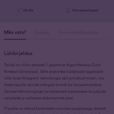
Võrdle
Hinnateavitused
Miks osta?
Ajalugu
Toote detailkirjeldus
Tar
Lühikirjeldus
Tavidil on rõõm esitleda 1-grammist Argor-Heraeus Gold
Kinebari (
kine
-plaat). Selle erakordse kuldplaadi tagaküljelt
võib leida Kinegrami tehnoloogia abil prinditud mustri, mis
lisaks kaunile värvide mängule toimib ka turvaelemendina.
Sarnase tehnoloogiaga turvaelementi kasutatakse ka paljude
valuutade ja valitsuste dokumentide peal.
Plaadile on tehtud konkreetse ruumilise paigutusega üksteist