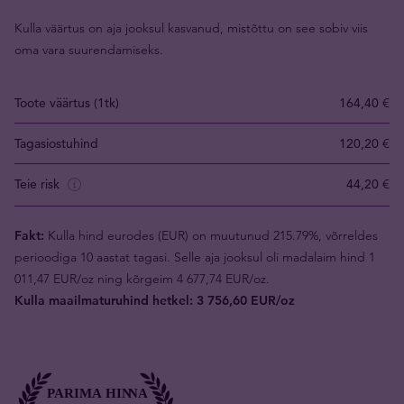
Kulla väärtus on aja jooksul kasvanud, mistõttu on see sobiv viis
oma vara suurendamiseks.
Toote väärtus (1tk)
164,40 €
Tagasiostuhind
120,20 €
Teie risk
44,20 €
Fakt:
Kulla hind eurodes (EUR) on muutunud 215.79%, võrreldes
perioodiga 10 aastat tagasi. Selle aja jooksul oli madalaim hind 1
011,47 EUR/oz ning kõrgeim 4 677,74 EUR/oz.
Kulla maailmaturuhind hetkel: 3 756,60 EUR/oz