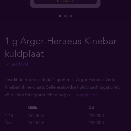
1 g Argor-Heraeus Kinebar
kuldplaat
Saadaval
Tavidil on rõõm esitleda 1-grammist Argor-Heraeus Gold
Kinebari (kine-plaat). Selle erakordse kuldplaadi tagaküljelt
võib leida Kinegrami tehnoloogia
... lugege edasi
Müük
Ost
1-14
164,40 €
120,20 €
15+
162,00 €
120,20 €