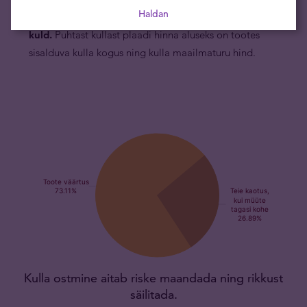
Haldan
Kinegrami kuldplaadi väärtuse määrab selles sisalduv
kuld.
Puhtast kullast plaadi hinna aluseks on tootes
sisalduva kulla kogus ning kulla maailmaturu hind.
Kulla ostmine aitab riske maandada ning rikkust
säilitada.