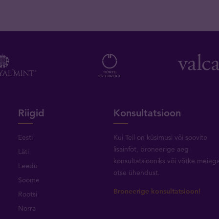
Riigid
Konsultatsioon
Eesti
Kui Teil on küsimusi või soovite
lisainfot, broneerige aeg
Läti
konsultatsiooniks või
võtke meieg
Leedu
otse ühendust
.
Soome
Broneerige konsultatsioon!
Rootsi
Norra