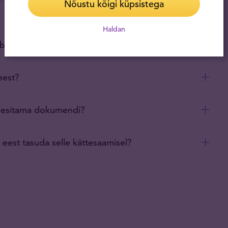
Nõustu kõigi küpsistega
Haldan
käibemaksuvabad?
eest?
b esitama dokumendi?
 eest tasuda selle kättesaamisel?