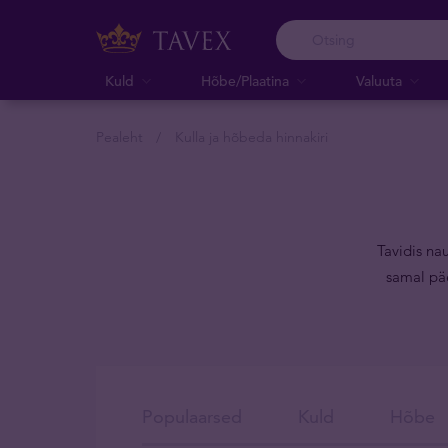
Kuld
Hõbe/Plaatina
Valuuta
Pealeht
Kulla ja hõbeda hinnakiri
Tavidis na
samal päe
Populaarsed
Kuld
Hõbe