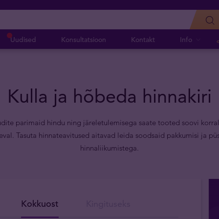
Uudised
Konsultatsioon
Kontakt
Info
Kulla ja hõbeda hinnakiri
udite parimaid hindu ning järeletulemisega saate tooted soovi korral
val. Tasuta hinnateavitused aitavad leida soodsaid pakkumisi ja püs
hinnaliikumistega.
Kokkuost
Kingituseks