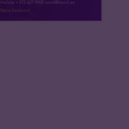
Helista +372 627 9900
tavid@tavid.ee
Meie kontorid