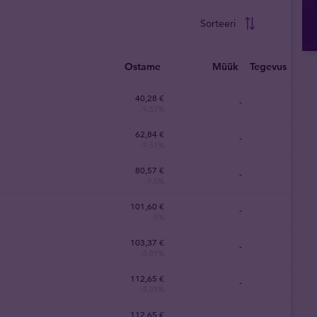
Sorteeri
Ostame
Müük
Tegevus
40
,
28
€
-
-9.51%
62
,
84
€
-
-9.51%
80
,
57
€
-
-9.5%
101
,
60
€
-
-5%
103
,
37
€
-
-5.01%
112
,
65
€
-
-5.01%
112
,
65
€