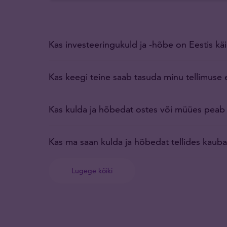
Kas investeeringukuld ja -hõbe on Eestis 
Kas keegi teine saab tasuda minu tellimuse 
Kas kulda ja hõbedat ostes või müües pea
Kas ma saan kulda ja hõbedat tellides kauba
Lugege kõiki