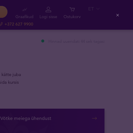
ET
Graafikud
Logi sisse
Ostukorv
Close
+372 627 9900
Hinnad uuendati 44 sek tagasi
 kätte juba
ida kursis
Võtke meiega ühendust