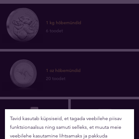
1 kg hõbemündid
6 toodet
1 oz hõbemündid
20 toodet
Tavid kasutab küpsiseid, et tagada veebilehe piisav
funktsionaalsus ning samuti selleks, et muuta meie
veebilehe kasutamine lihtsamaks ja pakkuda