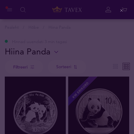
Close
Pealeht
Hõbe
Hiina Panda
Hinnad uuendati 3 min tagasi
Hiina Panda
Sorteeri
Filtreeri
KM ERIKORD