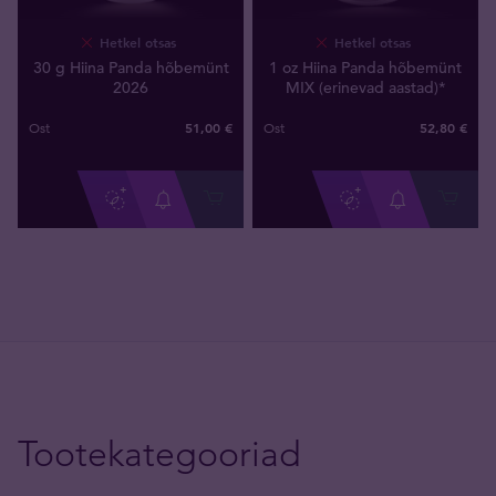
Hetkel otsas
Hetkel otsas
30 g Hiina Panda hõbemünt
1 oz Hiina Panda hõbemünt
2026
MIX (erinevad aastad)*
51
,
00
€
52
,
80
€
Ost
Ost
Tootekategooriad