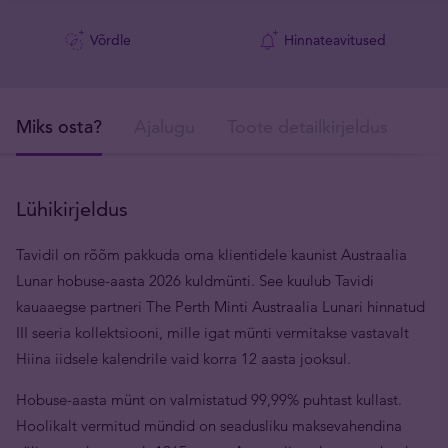
Võrdle
Hinnateavitused
Miks osta?
Ajalugu
Toote detailkirjeldus
Tar
Lühikirjeldus
Tavidil on rõõm pakkuda oma klientidele kaunist Austraalia
Lunar hobuse-aasta 2026 kuldmünti. See kuulub Tavidi
kauaaegse partneri The Perth Minti Austraalia Lunari hinnatud
III seeria kollektsiooni, mille igat münti vermitakse vastavalt
Hiina iidsele kalendrile vaid korra 12 aasta jooksul.
Hobuse-aasta münt on valmistatud 99,99% puhtast kullast.
Hoolikalt vermitud mündid on seadusliku maksevahendina