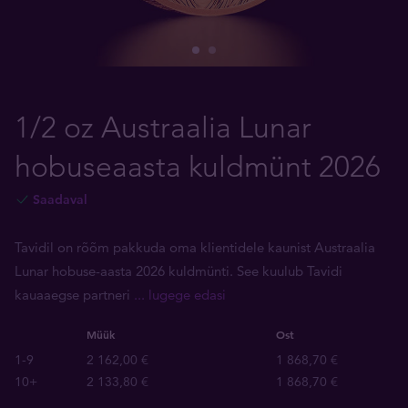
1/2 oz Austraalia Lunar
hobuseaasta kuldmünt 2026
Saadaval
Tavidil on rõõm pakkuda oma klientidele kaunist Austraalia
Lunar hobuse-aasta 2026 kuldmünti. See kuulub Tavidi
kauaaegse partneri
... lugege edasi
Müük
Ost
1-9
2 162,00 €
1 868,70 €
10+
2 133,80 €
1 868,70 €