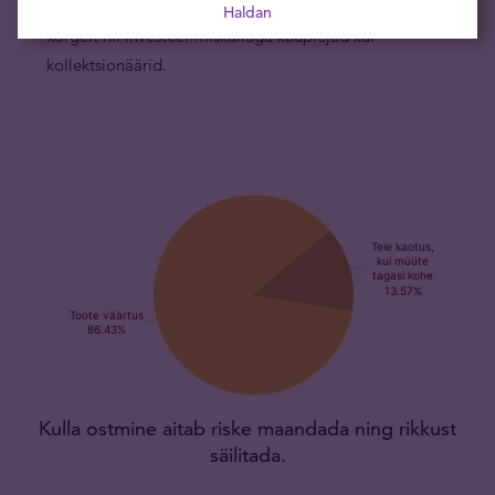
on vermitud alates 1996. aastast ning neid hindavad
Haldan
kõrgelt nii investeerimiskullaga kauplejad kui
kollektsionäärid.
Kulla ostmine aitab riske maandada ning rikkust
säilitada.