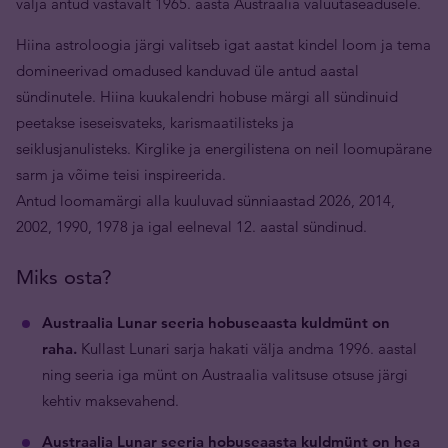
välja antud vastavalt 1965. aasta Austraalia valuutaseadusele.
Hiina astroloogia järgi valitseb igat aastat kindel loom ja tema
domineerivad omadused kanduvad üle antud aastal
sündinutele. Hiina kuukalendri hobuse märgi all sündinuid
peetakse iseseisvateks, karismaatilisteks ja
seiklusjanulisteks. Kirglike ja energilistena on neil loomupärane
sarm ja võime teisi inspireerida.
Antud loomamärgi alla kuuluvad sünniaastad 2026, 2014,
2002, 1990, 1978 ja igal eelneval 12. aastal sündinud.
Miks osta?
Austraalia Lunar seeria hobuseaasta kuldmünt on
raha.
Kullast Lunari sarja hakati välja andma 1996. aastal
ning seeria iga münt on Austraalia valitsuse otsuse järgi
kehtiv maksevahend.
Austraalia Lunar seeria hobuseaasta kuldmünt on hea