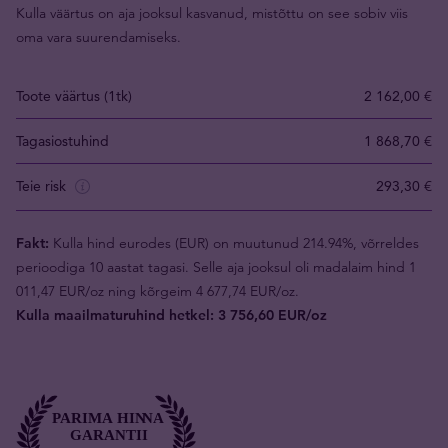
Kulla väärtus on aja jooksul kasvanud, mistõttu on see sobiv viis
oma vara suurendamiseks.
Toote väärtus (1tk)
2 162,00 €
Tagasiostuhind
1 868,70 €
Teie risk
293,30 €
Fakt:
Kulla hind eurodes (EUR) on muutunud 214.94%, võrreldes
perioodiga 10 aastat tagasi. Selle aja jooksul oli madalaim hind 1
011,47 EUR/oz ning kõrgeim 4 677,74 EUR/oz.
Kulla maailmaturuhind hetkel: 3 756,60 EUR/oz