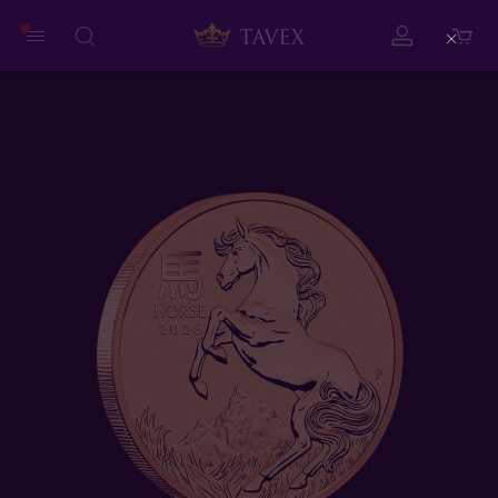
Close