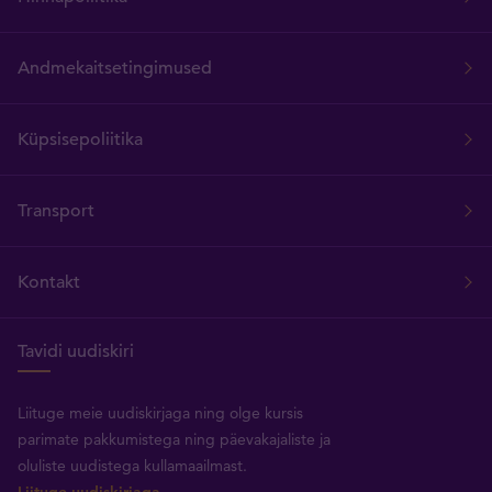
Andmekaitsetingimused
Küpsisepoliitika
Transport
Kontakt
Tavidi uudiskiri
Liituge meie uudiskirjaga ning olge kursis
parimate pakkumistega ning päevakajaliste ja
oluliste uudistega kullamaailmast.
Liituge uudiskirjaga