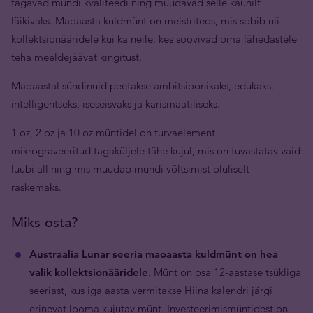
tagavad mündi kvaliteedi ning muudavad selle kaunilt
läikivaks. Maoaasta kuldmünt on meistriteos, mis sobib nii
kollektsionääridele kui ka neile, kes soovivad oma lähedastele
teha meeldejäävat kingitust.
Maoaastal sündinuid peetakse ambitsioonikaks, edukaks,
intelligentseks, iseseisvaks ja karismaatiliseks.
1 oz, 2 oz ja 10 oz müntidel on turvaelement
mikrograveeritud tagaküljele tähe kujul, mis on tuvastatav vaid
luubi all ning mis muudab mündi võltsimist oluliselt
raskemaks.
Miks osta?
Austraalia Lunar seeria maoaasta kuldmünt on hea
valik kollektsionääridele.
Münt on osa 12-aastase tsükliga
seeriast, kus iga aasta vermitakse Hiina kalendri järgi
erinevat looma kujutav münt. Investeerimismüntidest on