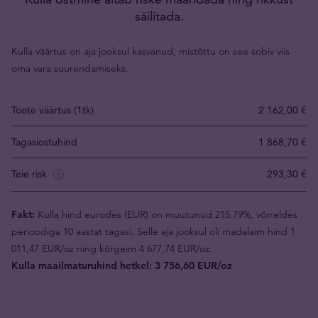
säilitada.
Kulla väärtus on aja jooksul kasvanud, mistõttu on see sobiv viis
oma vara suurendamiseks.
Toote väärtus (1tk)
2 162,00 €
Tagasiostuhind
1 868,70 €
Teie risk
293,30 €
Fakt:
Kulla hind eurodes (EUR) on muutunud 215.79%, võrreldes
perioodiga 10 aastat tagasi. Selle aja jooksul oli madalaim hind 1
011,47 EUR/oz ning kõrgeim 4 677,74 EUR/oz.
Kulla maailmaturuhind hetkel: 3 756,60 EUR/oz