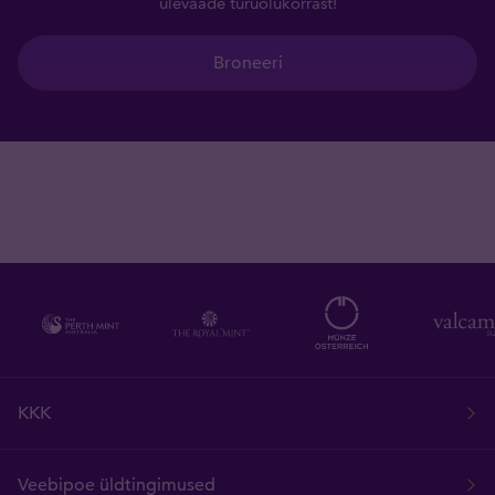
ülevaade turuolukorrast!
Broneeri
KKK
Veebipoe üldtingimused