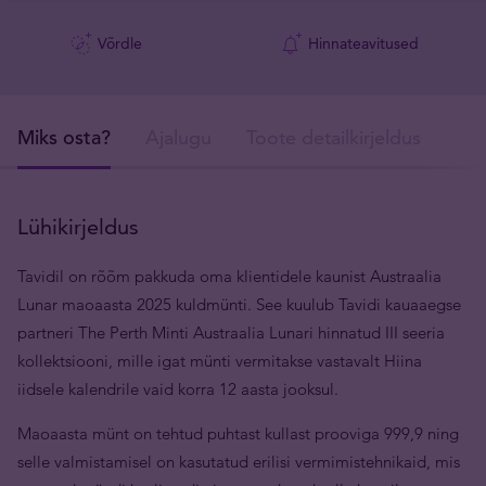
Võrdle
Hinnateavitused
Miks osta?
Ajalugu
Toote detailkirjeldus
Tar
Lühikirjeldus
Tavidil on rõõm pakkuda oma klientidele kaunist Austraalia
Lunar maoaasta 2025 kuldmünti. See kuulub Tavidi kauaaegse
partneri The Perth Minti Austraalia Lunari hinnatud III seeria
kollektsiooni, mille igat münti vermitakse vastavalt Hiina
iidsele kalendrile vaid korra 12 aasta jooksul.
Maoaasta münt on tehtud puhtast kullast prooviga 999,9 ning
selle valmistamisel on kasutatud erilisi vermimistehnikaid, mis