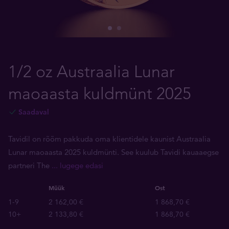
1/2 oz Austraalia Lunar
maoaasta kuldmünt 2025
Saadaval
Tavidil on rõõm pakkuda oma klientidele kaunist Austraalia
Lunar maoaasta 2025 kuldmünti. See kuulub Tavidi kauaaegse
partneri The
... lugege edasi
Müük
Ost
1-9
2 162,00 €
1 868,70 €
10+
2 133,80 €
1 868,70 €