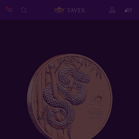
Close