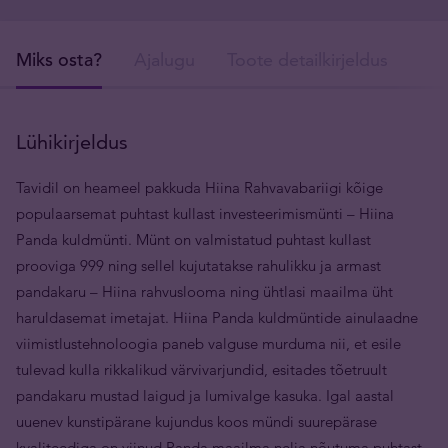
Miks osta?
Ajalugu
Toote detailkirjeldus
Tar
Lühikirjeldus
Tavidil on heameel pakkuda Hiina Rahvavabariigi kõige
populaarsemat puhtast kullast investeerimismünti – Hiina
Panda kuldmünti. Münt on valmistatud puhtast kullast
prooviga 999 ning sellel kujutatakse rahulikku ja armast
pandakaru – Hiina rahvuslooma ning ühtlasi maailma üht
haruldasemat imetajat. Hiina Panda kuldmüntide ainulaadne
viimistlustehnoloogia paneb valguse murduma nii, et esile
tulevad kulla rikkalikud värvivarjundid, esitades tõetruult
pandakaru mustad laigud ja lumivalge kasuka. Igal aastal
uuenev kunstipärane kujundus koos mündi suurepärase
kvaliteediga on viinud Panda maailma nelja nõutuma puhtast