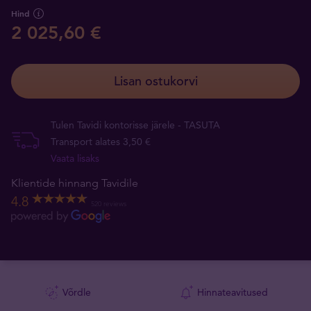
Hind
2 025,60 €
Lisan ostukorvi
Tulen Tavidi kontorisse järele - TASUTA
Transport alates 3,50 €
Vaata lisaks
Klientide hinnang Tavidile
4.8
520 reviews
Võrdle
Hinnateavitused