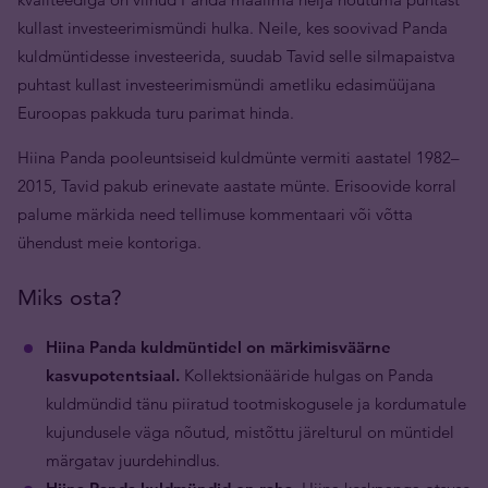
kullast investeerimismündi hulka. Neile, kes soovivad Panda
kuldmüntidesse investeerida, suudab Tavid selle silmapaistva
puhtast kullast investeerimismündi ametliku edasimüüjana
Euroopas pakkuda turu parimat hinda.
Hiina Panda pooleuntsiseid kuldmünte vermiti aastatel 1982–
2015, Tavid pakub erinevate aastate münte. Erisoovide korral
palume märkida need tellimuse kommentaari või võtta
ühendust meie kontoriga.
Miks osta?
Hiina Panda kuldmüntidel on märkimisväärne
kasvupotentsiaal.
Kollektsionääride hulgas on Panda
kuldmündid tänu piiratud tootmiskogusele ja kordumatule
kujundusele väga nõutud, mistõttu järelturul on müntidel
märgatav juurdehindlus.