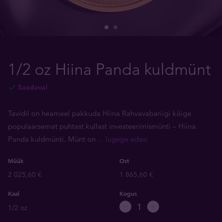
1/2 oz Hiina Panda kuldmünt
Saadaval
Tavidil on heameel pakkuda Hiina Rahvavabariigi kõige
populaarsemat puhtast kullast investeerimismünti – Hiina
Panda kuldmünti. Münt on
... lugege edasi
Müük
Ost
2 025,60 €
1 865,60 €
Kaal
Kogus
1/2 oz