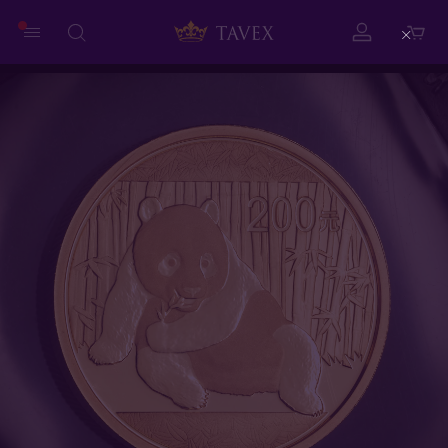
Close