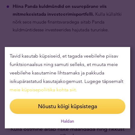
Hiina Panda kuldmündid on suurepärane viis
mitmekesistada investeerimisportfelli.
Kulla küllaltki
nõrk seos muude finantsvaradega aitab Panda
kuldmüntidesse investeerides hajutada tururiske.
Tavid kasutab küpsiseid, et tagada veebilehe piisav
funktsionaalsus ning samuti selleks, et muuta meie
veebilehe kasutamine lihtsamaks ja pakkuda
isikupärastatud kasutajakogemust. Lugege täpsemalt
meie küpsisepoliitika kohta siit
.
Nõustu kõigi küpsistega
Haldan
Kulla ostmine aitab riske maandada ning rikkust