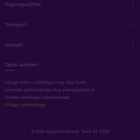
Küpsisepoliitika
Transport
Kontakt
Tavidi uudiskiri
Liituge meie uudiskirjaga ning olge kursis
parimate pakkumistega ning päevakajaliste ja
oluliste uudistega kullamaailmast.
Liituge uudiskirjaga
© Kõik õigused kaitstud, Tavid AS 2026