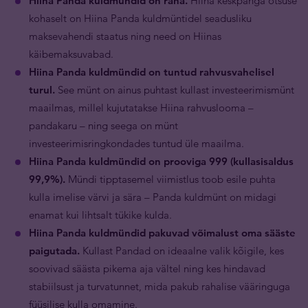
Hiina Panda kuldmündid on raha.
Hiina keskpanga otsuse
kohaselt on Hiina Panda kuldmüntidel seadusliku
maksevahendi staatus ning need on Hiinas
käibemaksuvabad.
Hiina Panda kuldmündid on tuntud rahvusvahelisel
turul.
See münt on ainus puhtast kullast investeerimismünt
maailmas, millel kujutatakse Hiina rahvuslooma –
pandakaru – ning seega on münt
investeerimisringkondades tuntud üle maailma.
Hiina Panda kuldmündid on prooviga 999 (kullasisaldus
99,9%).
Mündi tipptasemel viimistlus toob esile puhta
kulla imelise värvi ja sära – Panda kuldmünt on midagi
enamat kui lihtsalt tükike kulda.
Hiina Panda kuldmündid pakuvad võimalust oma sääste
paigutada.
Kullast Pandad on ideaalne valik kõigile, kes
soovivad säästa pikema aja vältel ning kes hindavad
stabiilsust ja turvatunnet, mida pakub rahalise vääringuga
füüsilise kulla omamine.