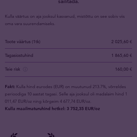
säilitada.
Kulla väärtus on aja jooksul kasvanud, mistõttu on see sobiv viis
oma vara suurendamiseks.
Toote väärtus (1tk)
2 025,60 €
Tagasiostuhind
1 865,60 €
Teie risk
160,00 €
Fakt:
Kulla hind eurodes (EUR) on muutunud 213.7%, võrreldes
perioodiga 10 aastat tagasi. Selle aja jooksul oli madalaim hind 1
011,47 EUR/oz ning kõrgeim 4 677,74 EUR/oz.
Kulla maailmaturuhind hetkel: 3 752,35 EUR/oz