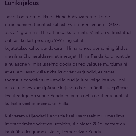
Lühikirjeldus
Tavidil on rõõm pakkuda Hiina Rahvavabariigi kõige
populaarsemat puhtast kullast investeerimismünti – 2023.
aasta 1-grammist Hiina Panda kuldmünti. Münt on valmistatud
puhtast kullast prooviga 999 ning sellel
kujutatakse kahte pandakaru – Hiina rahvuslooma ning ühtlasi
maailma üht haruldasemat imetajat. Hiina Panda kuldmüntide
ainulaadne viimistlustehnoloogia paneb valguse murduma nii,
et esile tulevad kulla rikkalikud värvivarjundid, esitades
tõetruult pandakaru mustad laigud ja lumivalge kasuka. Igal
aastal uuenev kunstipärane kujundus koos mündi suurepärase
kvaliteediga on viinud Panda maailma nelja nõutuma puhtast
kullast investeerimismündi hulka.
Kui varem väljendati Pandade kaalu sarnaselt muu maailma
investeerimistoodetega untsides, siis alates 2016. aastast on
kaaluühikuks gramm. Neile, kes soovivad Panda