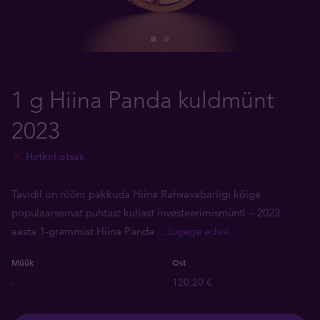
1 g Hiina Panda kuldmünt
2023
Hetkel otsas
Tavidil on rõõm pakkuda Hiina Rahvavabariigi kõige
populaarsemat puhtast kullast investeerimismünti – 2023.
aasta 1-grammist Hiina Panda
... lugege edasi
Müük
Ost
-
120,20 €