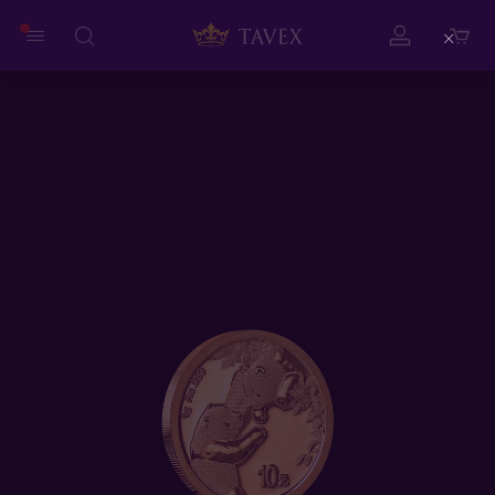
Close