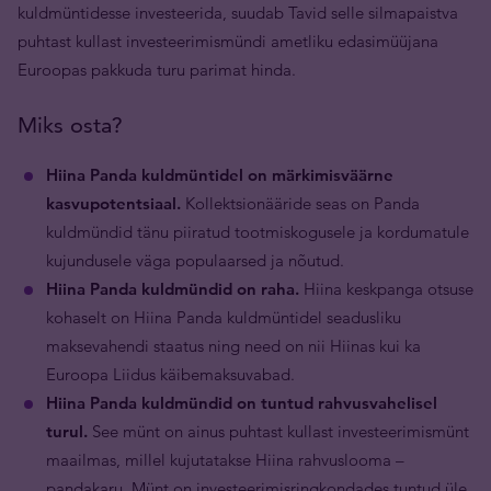
kuldmüntidesse investeerida, suudab Tavid selle silmapaistva
puhtast kullast investeerimismündi ametliku edasimüüjana
Euroopas pakkuda turu parimat hinda.
Miks osta?
Hiina Panda kuldmüntidel on märkimisväärne
kasvupotentsiaal.
Kollektsionääride seas on Panda
kuldmündid tänu piiratud tootmiskogusele ja kordumatule
kujundusele väga populaarsed ja nõutud.
Hiina Panda kuldmündid on raha.
Hiina keskpanga otsuse
kohaselt on Hiina Panda kuldmüntidel seadusliku
maksevahendi staatus ning need on nii Hiinas kui ka
Euroopa Liidus käibemaksuvabad.
Hiina Panda kuldmündid on tuntud rahvusvahelisel
turul.
See münt on ainus puhtast kullast investeerimismünt
maailmas, millel kujutatakse Hiina rahvuslooma –
pandakaru. Münt on investeerimisringkondades tuntud üle