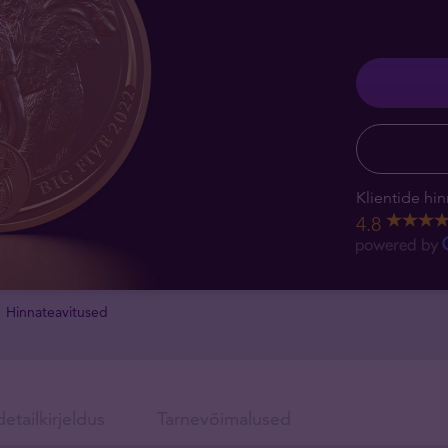
Klientide hin
4.8
Hinnateavitused
etailkirjeldus
Tarnevõimalused