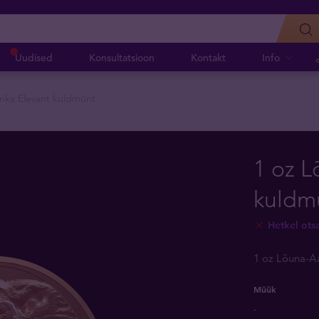
Uudised
Konsultatsioon
Kontakt
Info
rika Elevant kuldmünt
1 oz L
kuldm
Hetkel ots
1 oz Lõuna-A
Müük
-