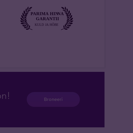
on!
Broneeri