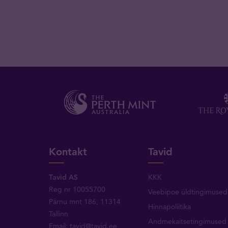
Kontakt
Tavid
Tavid AS
KKK
Reg nr 10055700
Veebipoe üldtingimused
Pärnu mnt 186, 11314
Hinnapoliitika
Tallinn
Andmekaitsetingimused
Email:
tavid@tavid.ee