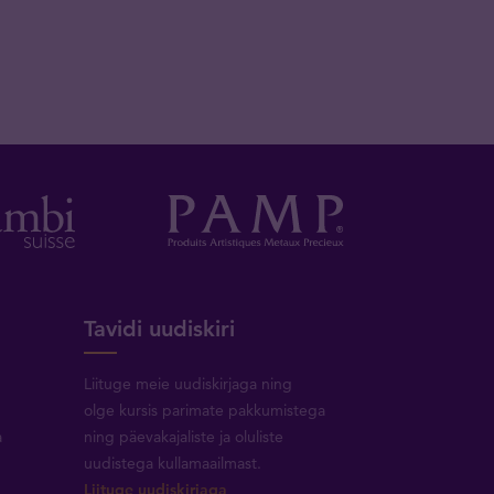
Tavidi uudiskiri
Liituge meie uudiskirjaga ning
olge kursis parimate pakkumistega
a
ning päevakajaliste ja oluliste
uudistega kullamaailmast.
Liituge uudiskirjaga