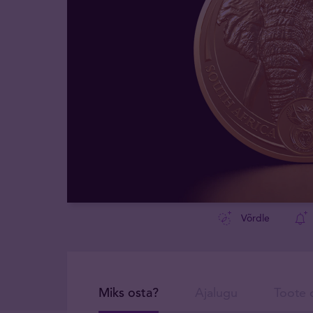
Võrdle
Miks osta?
Ajalugu
Toote d