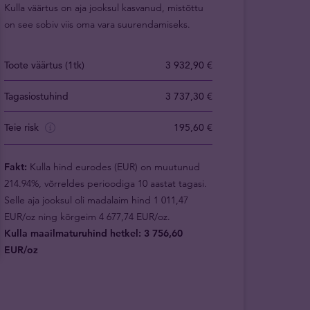
Kulla väärtus on aja jooksul kasvanud, mistõttu
on see sobiv viis oma vara suurendamiseks.
Toote väärtus (1tk)
3 932,90 €
Tagasiostuhind
3 737,30 €
Teie risk
195,60 €
Fakt:
Kulla hind eurodes (EUR) on muutunud
214.94%, võrreldes perioodiga 10 aastat tagasi.
Selle aja jooksul oli madalaim hind 1 011,47
EUR/oz ning kõrgeim 4 677,74 EUR/oz.
Kulla maailmaturuhind hetkel: 3 756,60
EUR/oz