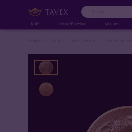
Kuld
Hõbe/Plaatina
Valuuta
Pealeht
Kuld
Lõuna-Aafrika
1 oz Lõuna-Aaf