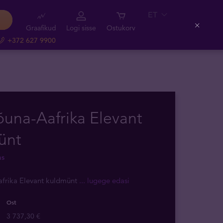
ET
Graafikud
Logi sisse
Ostukorv
Close
+372 627 9900
õuna-Aafrika Elevant
ünt
as
afrika Elevant kuldmünt
... lugege edasi
Ost
3 737,30 €