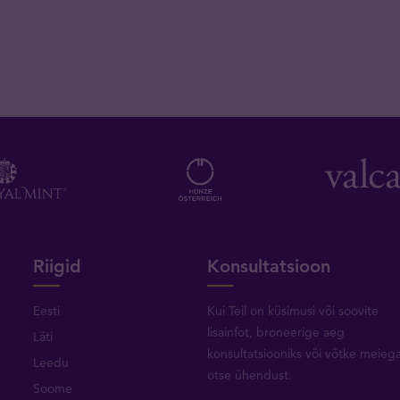
Riigid
Konsultatsioon
Eesti
Kui Teil on küsimusi või soovite
lisainfot, broneerige aeg
Läti
konsultatsiooniks või
võtke meieg
Leedu
otse ühendust
.
Soome