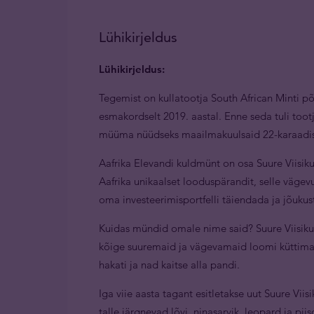
Lühikirjeldus
Lühikirjeldus:
Tegemist on kullatootja South African Minti põ
esmakordselt 2019. aastal. Enne seda tuli tootj
müüma nüüdseks maailmakuulsaid 22-karaadi
Aafrika Elevandi kuldmünt on osa Suure Viisiku
Aafrika unikaalset looduspärandit, selle vägevu
oma investeerimisportfelli täiendada ja jõukust
Kuidas mündid omale nime said? Suure Viisiku 
kõige suuremaid ja vägevamaid loomi küttima
hakati ja nad kaitse alla pandi.
Iga viie aasta tagant esitletakse uut Suure Vi
talle järgnevad lõvi, ninasarvik, leopard ja pi