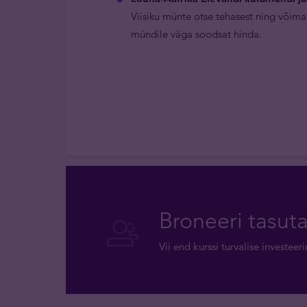
Viisiku münte otse tehasest ning võima
mündile väga soodsat hinda.
Broneeri tasut
Vii end kurssi turvalise investee