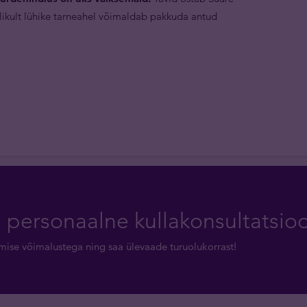
likult lühike tarneahel võimaldab pakkuda antud
a personaalne kullakonsultatsio
rimise võimalustega ning saa ülevaade turuolukorrast!