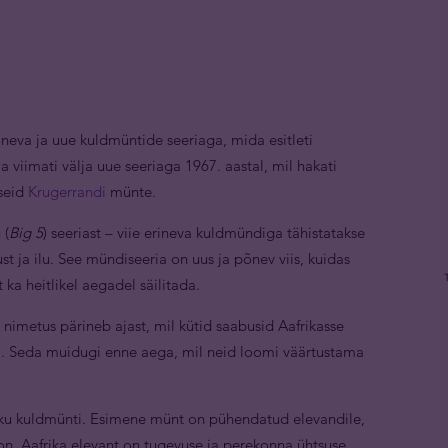
neva ja uue kuldmüntide seeriaga, mida esitleti
a viimati välja uue seeriaga 1967. aastal, mil hakati
seid
Krugerrandi
münte.
 (
Big 5
) seeriast – viie erineva kuldmündiga tähistatakse
st ja ilu. See mündiseeria on uus ja põnev viis, kuidas
 ka heitlikel aegadel säilitada.
nimetus pärineb ajast, mil kütid saabusid Aafrikasse
. Seda muidugi enne aega, mil neid loomi väärtustama
isiku kuldmünti. Esimene münt on pühendatud elevandile,
ison. Aafrika elevant on tugevuse ja perekonna ühtsuse