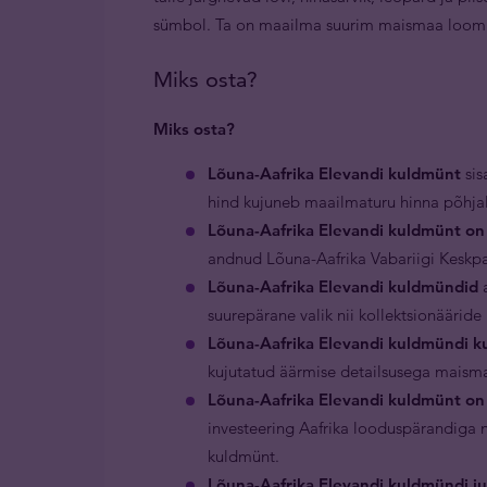
sümbol. Ta on maailma suurim maismaa loom ja
Miks osta?
Miks osta?
Lõuna-Aafrika Elevandi kuldmünt
sis
hind kujuneb maailmaturu hinna põhjal
Lõuna-Aafrika Elevandi kuldmünt on
andnud Lõuna-Aafrika Vabariigi Keskp
Lõuna-Aafrika Elevandi kuldmündid
a
suurepärane valik nii kollektsionääride 
Lõuna-Aafrika Elevandi kuldmündi ku
kujutatud äärmise detailsusega maism
Lõuna-Aafrika Elevandi kuldmünt on 
investeering Aafrika looduspärandiga n
kuldmünt.
Lõuna-Aafrika Elevandi kuldmündi j