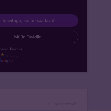
Teavitage, kui on saadaval
Müün Tavidile
nang Tavidile
521 reviews
Laost otsas!