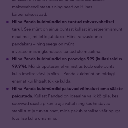
maksevahendi staatus ning need on Hiinas
käibemaksuvabad.
Hiina Panda kuldmündid on tuntud rahvusvahelisel
turul.
See münt on ainus puhtast kullast investeerimismünt
maailmas, millel kujutatakse Hiina rahvuslooma –
pandakaru – ning seega on münt
investeerimisringkondades tuntud üle maailma.
Hiina Panda kuldmündid on prooviga 999 (kullasisaldus
99,9%).
Mündi tipptasemel viimistlus toob esile puhta
kulla imelise värvi ja sära – Panda kuldmünt on midagi
enamat kui lihtsalt tükike kulda.
Hiina Panda kuldmündid pakuvad võimalust oma sääste
paigutada.
Kullast Pandad on ideaalne valik kõigile, kes
soovivad säästa pikema aja vältel ning kes hindavad
stabiilsust ja turvatunnet, mida pakub rahalise vääringuga
füüsilise kulla omamine.