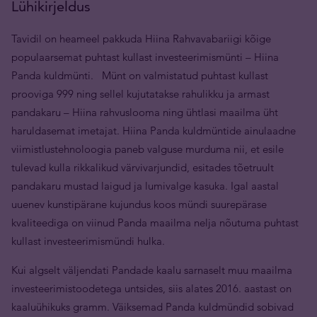
Lühikirjeldus
Tavidil on heameel pakkuda Hiina Rahvavabariigi kõige
populaarsemat puhtast kullast investeerimismünti – Hiina
Panda kuldmünti. Münt on valmistatud puhtast kullast
prooviga 999 ning sellel kujutatakse rahulikku ja armast
pandakaru – Hiina rahvuslooma ning ühtlasi maailma üht
haruldasemat imetajat. Hiina Panda kuldmüntide ainulaadne
viimistlustehnoloogia paneb valguse murduma nii, et esile
tulevad kulla rikkalikud värvivarjundid, esitades tõetruult
pandakaru mustad laigud ja lumivalge kasuka. Igal aastal
uuenev kunstipärane kujundus koos mündi suurepärase
kvaliteediga on viinud Panda maailma nelja nõutuma puhtast
kullast investeerimismündi hulka.
Kui algselt väljendati Pandade kaalu sarnaselt muu maailma
investeerimistoodetega untsides, siis alates 2016. aastast on
kaaluühikuks gramm. Väiksemad Panda kuldmündid sobivad