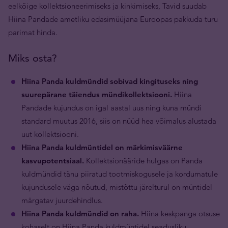
eelkõige kollektsioneerimiseks ja kinkimiseks, Tavid suudab
Hiina Pandade ametliku edasimüüjana Euroopas pakkuda turu
parimat hinda.
Miks osta?
Hiina Panda kuldmündid sobivad kingituseks ning
suurepärane täiendus mündikollektsiooni.
Hiina
Pandade kujundus on igal aastal uus ning kuna mündi
standard muutus 2016, siis on nüüd hea võimalus alustada
uut kollektsiooni.
Hiina Panda kuldmüntidel on märkimisväärne
kasvupotentsiaal.
Kollektsionääride hulgas on Panda
kuldmündid tänu piiratud tootmiskogusele ja kordumatule
kujundusele väga nõutud, mistõttu järelturul on müntidel
märgatav juurdehindlus.
Hiina Panda kuldmündid on raha.
Hiina keskpanga otsuse
kohaselt on Hiina Panda kuldmüntidel seadusliku