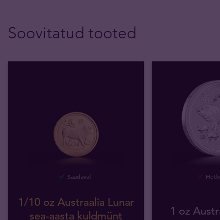
Soovitatud tooted
Saadaval
Hetke
1/10 oz Austraalia Lunar
1 oz Austr
sea-aasta kuldmünt