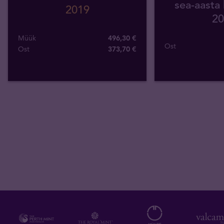
sea-aasta
2019
20
Müük
496,30 €
Ost
Ost
373
,
70
€