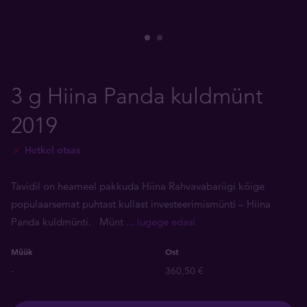
3 g Hiina Panda kuldmünt
2019
Hetkel otsas
Tavidil on heameel pakkuda Hiina Rahvavabariigi kõige
populaarsemat puhtast kullast investeerimismünti – Hiina
Panda kuldmünti. Münt
... lugege edasi
Müük
Ost
-
360,50 €