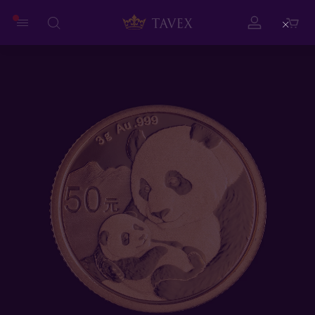
Close