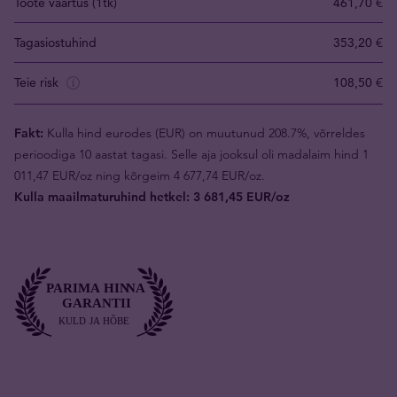
Toote väärtus (1tk)
461,70 €
Tagasiostuhind
353,20 €
Teie risk
108,50 €
Fakt:
Kulla hind eurodes (EUR) on muutunud 208.7%, võrreldes
perioodiga 10 aastat tagasi. Selle aja jooksul oli madalaim hind 1
011,47 EUR/oz ning kõrgeim 4 677,74 EUR/oz.
Kulla maailmaturuhind hetkel: 3 681,45 EUR/oz