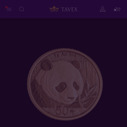
Close