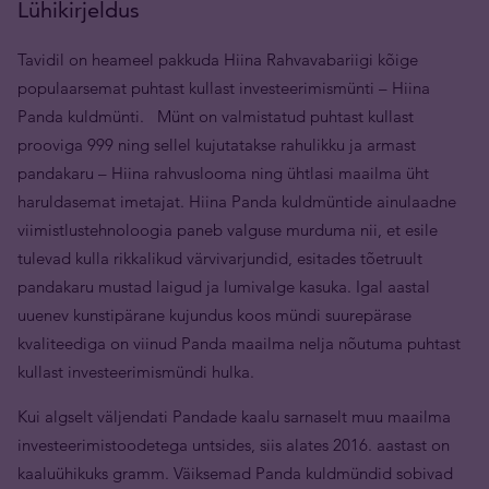
Lühikirjeldus
Tavidil on heameel pakkuda Hiina Rahvavabariigi kõige
populaarsemat puhtast kullast investeerimismünti – Hiina
Panda kuldmünti. Münt on valmistatud puhtast kullast
prooviga 999 ning sellel kujutatakse rahulikku ja armast
pandakaru – Hiina rahvuslooma ning ühtlasi maailma üht
haruldasemat imetajat. Hiina Panda kuldmüntide ainulaadne
viimistlustehnoloogia paneb valguse murduma nii, et esile
tulevad kulla rikkalikud värvivarjundid, esitades tõetruult
pandakaru mustad laigud ja lumivalge kasuka. Igal aastal
uuenev kunstipärane kujundus koos mündi suurepärase
kvaliteediga on viinud Panda maailma nelja nõutuma puhtast
kullast investeerimismündi hulka.
Kui algselt väljendati Pandade kaalu sarnaselt muu maailma
investeerimistoodetega untsides, siis alates 2016. aastast on
kaaluühikuks gramm. Väiksemad Panda kuldmündid sobivad