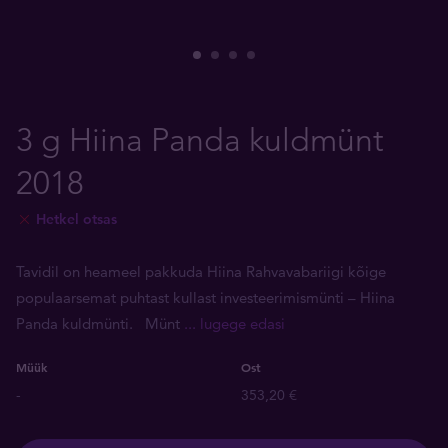
3 g Hiina Panda kuldmünt
2018
Hetkel otsas
Tavidil on heameel pakkuda Hiina Rahvavabariigi kõige
populaarsemat puhtast kullast investeerimismünti – Hiina
Panda kuldmünti. Münt
... lugege edasi
Müük
Ost
-
353,20 €