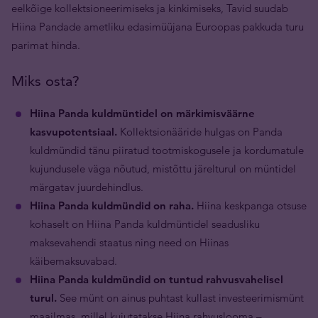
eelkõige kollektsioneerimiseks ja kinkimiseks, Tavid suudab
Hiina Pandade ametliku edasimüüjana Euroopas pakkuda turu
parimat hinda.
Miks osta?
Hiina Panda kuldmüntidel on märkimisväärne
kasvupotentsiaal.
Kollektsionääride hulgas on Panda
kuldmündid tänu piiratud tootmiskogusele ja kordumatule
kujundusele väga nõutud, mistõttu järelturul on müntidel
märgatav juurdehindlus.
Hiina Panda kuldmündid on raha.
Hiina keskpanga otsuse
kohaselt on Hiina Panda kuldmüntidel seadusliku
maksevahendi staatus ning need on Hiinas
käibemaksuvabad.
Hiina Panda kuldmündid on tuntud rahvusvahelisel
turul.
See münt on ainus puhtast kullast investeerimismünt
maailmas, millel kujutatakse Hiina rahvuslooma –