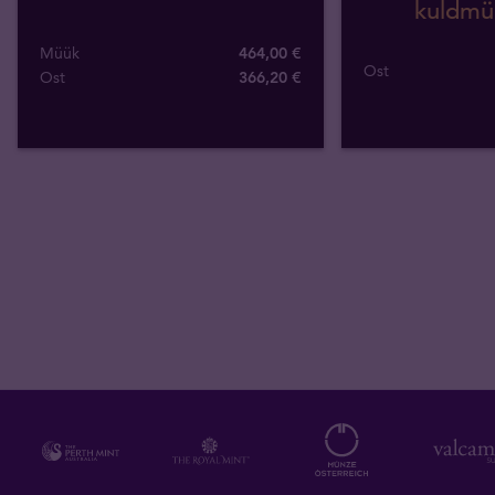
kuldmü
Müük
464,00 €
Ost
Ost
366
,
20
€