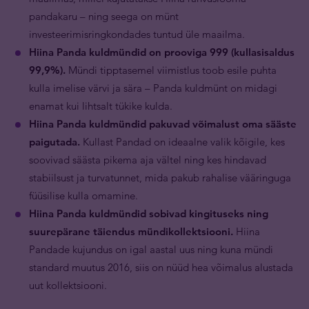
pandakaru – ning seega on münt
investeerimisringkondades tuntud üle maailma.
Hiina Panda kuldmündid on prooviga 999 (kullasisaldus
99,9%).
Mündi tipptasemel viimistlus toob esile puhta
kulla imelise värvi ja sära – Panda kuldmünt on midagi
enamat kui lihtsalt tükike kulda.
Hiina Panda kuldmündid pakuvad võimalust oma sääste
paigutada.
Kullast Pandad on ideaalne valik kõigile, kes
soovivad säästa pikema aja vältel ning kes hindavad
stabiilsust ja turvatunnet, mida pakub rahalise vääringuga
füüsilise kulla omamine.
Hiina Panda kuldmündid sobivad kingituseks ning
suurepärane täiendus mündikollektsiooni.
Hiina
Pandade kujundus on igal aastal uus ning kuna mündi
standard muutus 2016, siis on nüüd hea võimalus alustada
uut kollektsiooni.