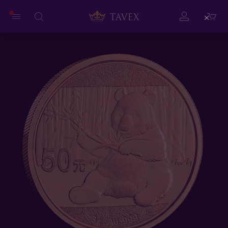
Close