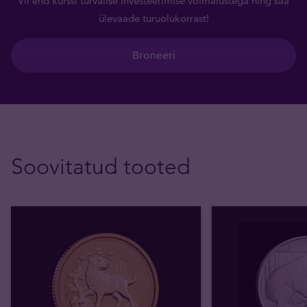
Vii end kurssi turvalise investeerimise võimalustega ning saa
ülevaade turuolukorrast!
Broneeri
Soovitatud tooted