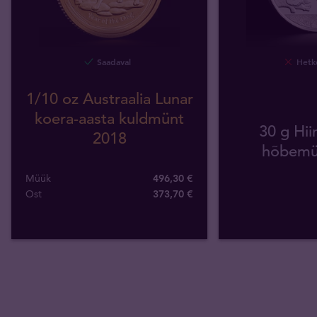
Saadaval
Hetke
1/10 oz Austraalia Lunar
koera-aasta kuldmünt
30 g Hii
2018
hõbemü
Müük
496,30 €
Ost
373
,
70
€