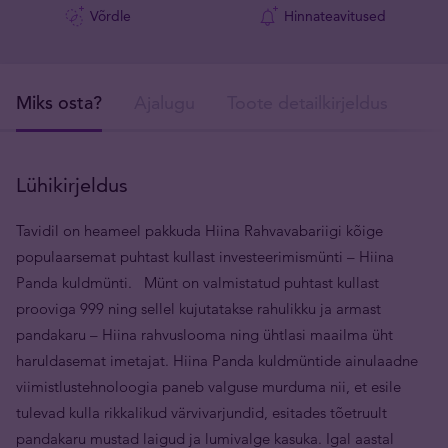
Võrdle
Hinnateavitused
Miks osta?
Ajalugu
Toote detailkirjeldus
Tar
Lühikirjeldus
Tavidil on heameel pakkuda Hiina Rahvavabariigi kõige
populaarsemat puhtast kullast investeerimismünti – Hiina
Panda kuldmünti. Münt on valmistatud puhtast kullast
prooviga 999 ning sellel kujutatakse rahulikku ja armast
pandakaru – Hiina rahvuslooma ning ühtlasi maailma üht
haruldasemat imetajat. Hiina Panda kuldmüntide ainulaadne
viimistlustehnoloogia paneb valguse murduma nii, et esile
tulevad kulla rikkalikud värvivarjundid, esitades tõetruult
pandakaru mustad laigud ja lumivalge kasuka. Igal aastal