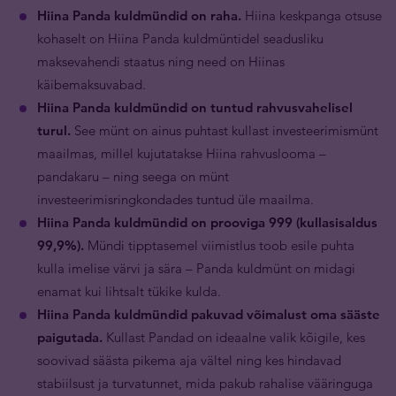
Hiina Panda kuldmündid on raha.
Hiina keskpanga otsuse
kohaselt on Hiina Panda kuldmüntidel seadusliku
maksevahendi staatus ning need on Hiinas
käibemaksuvabad.
Hiina Panda kuldmündid on tuntud rahvusvahelisel
turul.
See münt on ainus puhtast kullast investeerimismünt
maailmas, millel kujutatakse Hiina rahvuslooma –
pandakaru – ning seega on münt
investeerimisringkondades tuntud üle maailma.
Hiina Panda kuldmündid on prooviga 999 (kullasisaldus
99,9%).
Mündi tipptasemel viimistlus toob esile puhta
kulla imelise värvi ja sära – Panda kuldmünt on midagi
enamat kui lihtsalt tükike kulda.
Hiina Panda kuldmündid pakuvad võimalust oma sääste
paigutada.
Kullast Pandad on ideaalne valik kõigile, kes
soovivad säästa pikema aja vältel ning kes hindavad
stabiilsust ja turvatunnet, mida pakub rahalise vääringuga