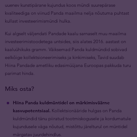
uuenev kunstipärane kujundus koos mündi suurepärase
kvaliteediga on viinud Panda maailma nelja nõutuma puhtast
kullast investeerimismündi hulka.
Kui algselt väljendati Pandade kaalu sarnaselt muu maailma
investeerimistoodetega untsides, siis alates 2016. aastast on
kaaluühikuks gramm. Väiksemad Panda kuldmündid sobivad
eelkõige kollektsioneerimiseks ja kinkimiseks, Tavid suudab
Hiina Pandade ametliku edasimüüjana Euroopas pakkuda turu
parimat hinda.
Miks osta?
Hiina Panda kuldmüntidel on märkimisväärne
kasvupotentsiaal.
Kollektsionääride hulgas on Panda
kuldmündid tänu piiratud tootmiskogusele ja kordumatule
kujundusele väga nõutud, mistõttu järelturul on müntidel
märgatav juurdehindlus.