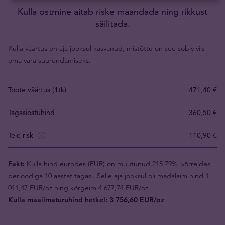
Kulla ostmine aitab riske maandada ning rikkust
säilitada.
Kulla väärtus on aja jooksul kasvanud, mistõttu on see sobiv viis
oma vara suurendamiseks.
Toote väärtus (1tk)
471,40 €
Tagasiostuhind
360,50 €
Teie risk
110,90 €
Fakt:
Kulla hind eurodes (EUR) on muutunud 215.79%, võrreldes
perioodiga 10 aastat tagasi. Selle aja jooksul oli madalaim hind 1
011,47 EUR/oz ning kõrgeim 4 677,74 EUR/oz.
Kulla maailmaturuhind hetkel: 3 756,60 EUR/oz