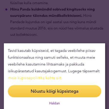
füüsilise kulla omamine.
Hiina Panda kuldmündid sobivad kingituseks ning
suurepärane täiendus mündikollektsiooni.
Hiina
Pandade kujundus on igal aastal uus ning kuna mündi
standard muutus 2016, siis on nüüd hea võimalus alustada
uut kollektsiooni.
Tavid kasutab küpsiseid, et tagada veebilehe piisav
funktsionaalsus ning samuti selleks, et muuta meie
veebilehe kasutamine lihtsamaks ja pakkuda
isikupärastatud kasutajakogemust. Lugege täpsemalt
meie küpsisepoliitika kohta siit
.
Nõustu kõigi küpsistega
Haldan