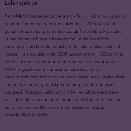
Lühikirjeldus
Perth Minti kauaaegse partnerina on Tavidil rõõm pakkuda üht
maailma kauneimat vermitud kuldmünti ­– 2008 Austraalia
Lunari rotiaasta kuldmünti. See kuulub Perth Minti Austraalia
Lunari hinnatud II seeria kollektsiooni, mille iga münti
vermitakse vaid korra kaheteistkümne aasta jooksul vastavalt
iidsele Hiina kuukalendrile. 2008. aastal vermiti 1/20oz münte
5376 tk. Rotiaasta münt on tehtud puhtast kullast prooviga
999,9 ning selle valmistamisel on kasutatud erilist
vermimistehnikat, mis tagab mündi tippkvaliteedi, erakordselt
kaunid läikivad ning matid pinnad ning ülimalt detailsed
kujutised. Rotiaasta kuldmünt on tõeline kullast meistriteos,
mis sobib nii arenenud ilumeelega kollektsionääridele kui ka
neile, kes soovivad kinkida oma lähedastele midagi
meeldejäävat ja erilist.