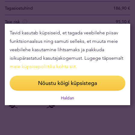
Tagasiostuhind
186,90 €
Teie risk
95,10 €
Tavid kasutab küpsiseid, et tagada veebilehe piisav
Fakt:
Kulla hind eurodes (EUR) on muutunud 215.79%, võrreldes
funktsionaalsus ning samuti selleks, et muuta meie
perioodiga 10 aastat tagasi. Selle aja jooksul oli madalaim hind 1
veebilehe kasutamine lihtsamaks ja pakkuda
011,47 EUR/oz ning kõrgeim 4 677,74 EUR/oz.
isikupärastatud kasutajakogemust. Lugege täpsemalt
Kulla maailmaturuhind hetkel: 3 756,60 EUR/oz
meie küpsisepoliitika kohta siit
.
Nõustu kõigi küpsistega
Haldan