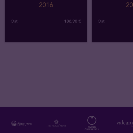
2016
20
Ost
186
,
90
€
Ost