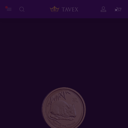
Close