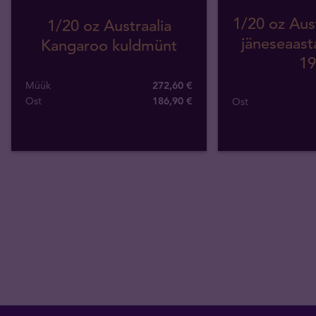
1/20 oz Aust
1/20 oz Austraalia
jäneseaast
Kangaroo kuldmünt
19
Müük
272,60 €
Ost
186
,
90
€
Ost