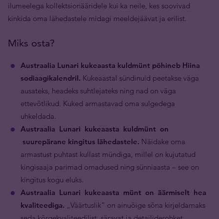
ilumeelega kollektsionääridele kui ka neile, kes soovivad
kinkida oma lähedastele midagi meeldejäävat ja erilist.
Miks osta?
Austraalia Lunari kukeaasta kuldmünt põhineb Hiina
sodiaagikalendril.
Kukeaastal sündinuid peetakse väga
ausateks, headeks suhtlejateks ning nad on väga
ettevõtlikud. Kuked armastavad oma sulgedega
uhkeldada.
Austraalia Lunari kukeaasta kuldmünt on
suurepärane kingitus lähedastele.
Näidake oma
armastust puhtast kullast mündiga, millel on kujutatud
kingisaaja parimad omadused ning sünniaasta – see on
kingitus kogu eluks.
Austraalia Lunari kukeaasta münt on äärmiselt hea
kvaliteediga.
„Väärtuslik” on ainuõige sõna kirjeldamaks
seda kõrgekvaliteedilist, säravat ja detailiderohket