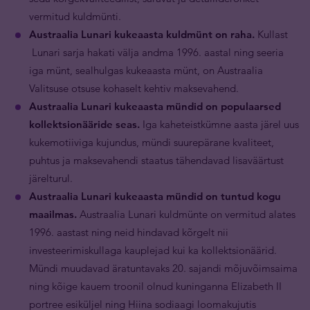
vermitud kuldmünti.
Austraalia Lunari kukeaasta kuldmünt on raha.
Kullast
Lunari sarja hakati välja andma 1996. aastal ning seeria
iga münt, sealhulgas kukeaasta münt, on Austraalia
Valitsuse otsuse kohaselt kehtiv maksevahend.
Austraalia Lunari kukeaasta mündid on populaarsed
kollektsionääride seas.
Iga kaheteistkümne aasta järel uus
kukemotiiviga kujundus, mündi suurepärane kvaliteet,
puhtus ja maksevahendi staatus tähendavad lisaväärtust
järelturul.
Austraalia Lunari kukeaasta mündid on tuntud kogu
maailmas.
Austraalia Lunari kuldmünte on vermitud alates
1996. aastast ning neid hindavad kõrgelt nii
investeerimiskullaga kauplejad kui ka kollektsionäärid.
Mündi muudavad äratuntavaks 20. sajandi mõjuvõimsaima
ning kõige kauem troonil olnud kuninganna Elizabeth II
portree esiküljel ning Hiina sodiaagi loomakujutis