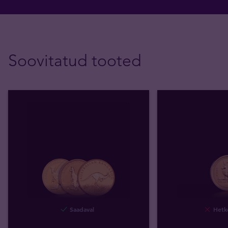
Soovitatud tooted
Saadaval
Hetke