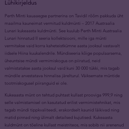
Lühikirjeldus
Perth Minti kauaaegse partnerina on Tavidil rõõm pakkuda üht
maailma kauneimat vermitud kuldmünti ­– 2017 Austraalia
Lunari kukeaasta kuldmünti. See kuulub Perth Minti Austraalia
Lunari hinnatud II seeria kollektsiooni, mille iga münti
vermitakse vaid korra kaheteistkümne aasta jooksul vastavalt
iidsele Hiina kuukalendrile. Mündiseeria kõige populaarsema,
üheuntsise mündi vermimiskogus on piiratud, neid
valmistatakse aasta jooksul vaid kuni 30 000 tükki, mis tagab
mündile arvestatava hinnalisa järelturul. Väiksemate müntide
tootmiskogusel piiranguid ei ole.
Kukeaasta münt on tehtud puhtast kullast prooviga 999,9 ning
selle valmistamisel on kasutatud erilist vermimistehnikat, mis
tagab mündi tippkvaliteedi, erakordselt kaunid läikivad ning
matid pinnad ning ülimalt detailsed kujutised. Kukeaasta
kuldmünt on tõeline kullast meistriteos, mis sobib nii arenenud