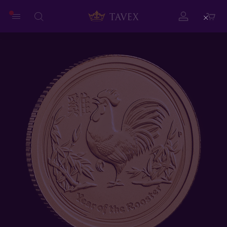
Close