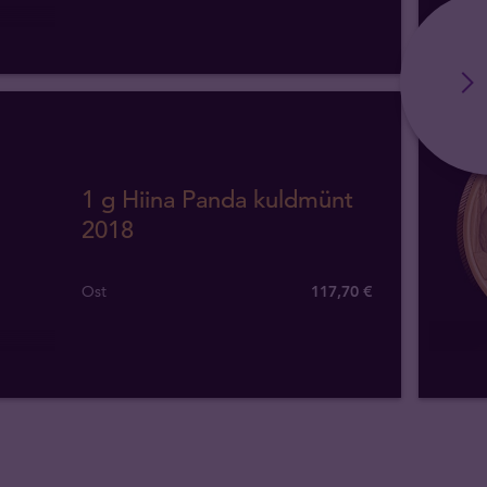
1 g Hiina Panda kuldmünt
2018
Ost
117
,
70
€