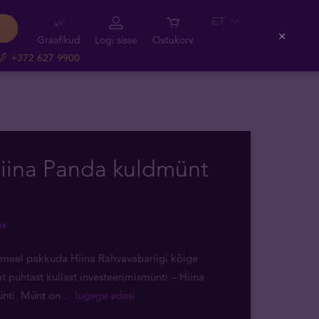
ET
Graafikud
Logi sisse
Ostukorv
Close
+372 627 9900
Hiina Panda kuldmünt
as
ameel pakkuda Hiina Rahvavabariigi kõige
 puhtast kullast investeerimismünti – Hiina
nti. Münt on
... lugege edasi