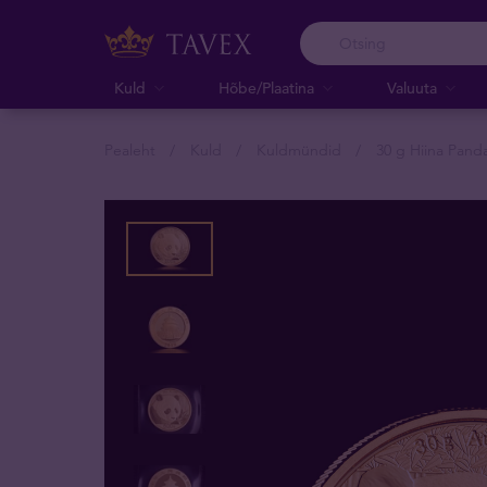
Kuld
Hõbe/Plaatina
Valuuta
Pealeht
Kuld
Kuldmündid
30 g Hiina Pand