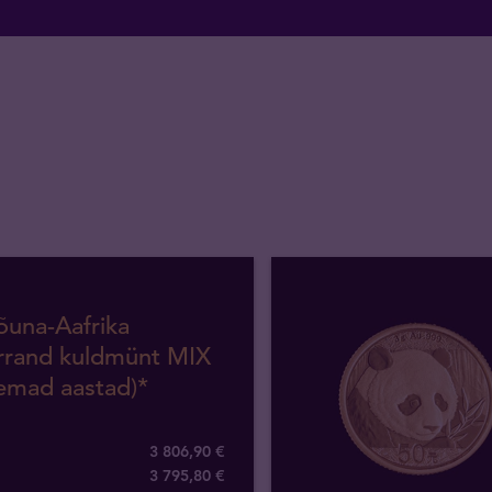
õuna-Aafrika
rrand kuldmünt MIX
emad aastad)*
3 806,90 €
3 795,80 €