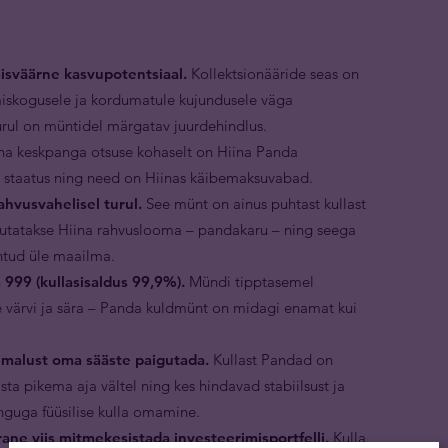
isväärne kasvupotentsiaal.
Kollektsionääride seas on
iskogusele ja kordumatule kujundusele väga
turul on müntidel märgatav juurdehindlus.
na keskpanga otsuse kohaselt on Hiina Panda
 staatus ning need on Hiinas käibemaksuvabad.
hvusvahelisel turul.
See münt on ainus puhtast kullast
jutatakse Hiina rahvuslooma – pandakaru – ning seega
untud üle maailma.
999 (kullasisaldus 99,9%).
Mündi tipptasemel
ise värvi ja sära – Panda kuldmünt on midagi enamat kui
malust oma sääste paigutada.
Kullast Pandad on
sta pikema aja vältel ning kes hindavad stabiilsust ja
inguga füüsilise kulla omamine.
ne viis mitmekesistada investeerimisportfelli.
Kulla