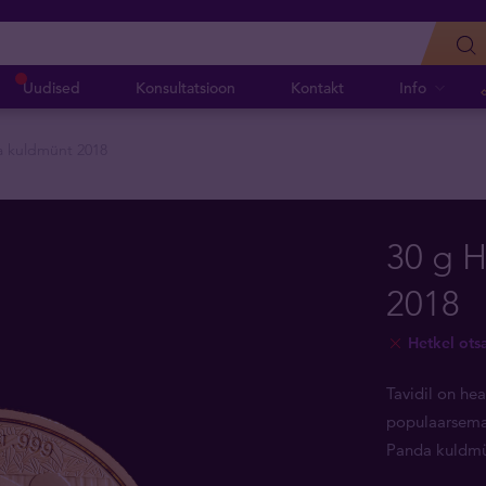
Uudised
Konsultatsioon
Kontakt
Info
a kuldmünt 2018
30 g 
2018
Hetkel ots
Tavidil on he
populaarsemat
Panda kuldmü