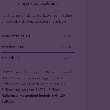
ning rikkust säilitada.
Kulla väärtus on aja jooksul kasvanud, mistõttu
on see sobiv viis oma vara suurendamiseks.
Toote väärtus (1tk)
3 659,40 €
Tagasiostuhind
3 532,40 €
Teie risk
127,00 €
Fakt:
Kulla hind eurodes (EUR) on muutunud
208.68%, võrreldes perioodiga 10 aastat tagasi.
Selle aja jooksul oli madalaim hind 1 011,47
EUR/oz ning kõrgeim 4 677,74 EUR/oz.
Kulla maailmaturuhind hetkel: 3 681,20
EUR/oz