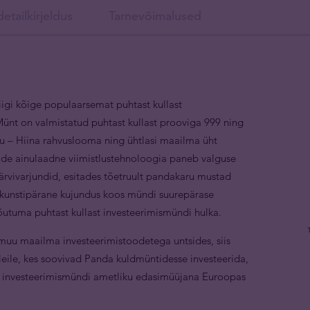
etailkirjeldus
Tarnevõimalused
igi kõige populaarsemat puhtast kullast
ünt on valmistatud puhtast kullast prooviga 999 ning
aru – Hiina rahvuslooma ning ühtlasi maailma üht
de ainulaadne viimistlustehnoloogia paneb valguse
 värvivarjundid, esitades tõetruult pandakaru mustad
v kunstipärane kujundus koos mündi suurepärase
utuma puhtast kullast investeerimismündi hulka.
muu maailma investeerimistoodetega untsides, siis
eile, kes soovivad Panda kuldmüntidesse investeerida,
ast investeerimismündi ametliku edasimüüjana Euroopas