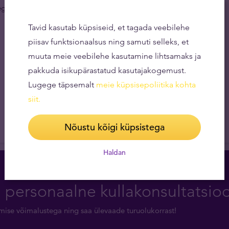
dega aitab Panda kuldmüntidesse investeerides hajutada
Tavid kasutab küpsiseid, et tagada veebilehe
piisav funktsionaalsus ning samuti selleks, et
muuta meie veebilehe kasutamine lihtsamaks ja
pakkuda isikupärastatud kasutajakogemust.
Lugege täpsemalt
meie küpsisepoliitika kohta
siit
.
Nõustu kõigi küpsistega
Haldan
a personaalne kullakonsultatsio
rimise võimalustega ning saa ülevaade turuolukorrast!