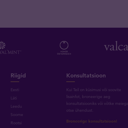
Riigid
Konsultatsioon
Eesti
Kui Teil on küsimusi või soovite
lisainfot, broneerige aeg
Läti
konsultatsiooniks või
võtke meieg
Leedu
otse ühendust
.
Soome
Broneerige konsultatsioon!
Rootsi