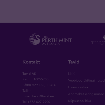
Kontakt
Tavid
Tavid AS
KKK
Reg nr 10055700
Veebipoe üldtingimused
Pärnu mnt 186, 11314
Hinnapoliitika
Tallinn
Andmekaitsetingimused
Email:
tavid@tavid.ee
Küpsisepoliitika
Tel
+372 627 9900