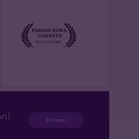
on!
Broneeri