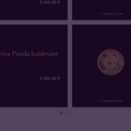
3 662
,
40
€
Hetkel otsas
iina Panda kuldmünt
3 532
,
40
€
Hetkel otsas