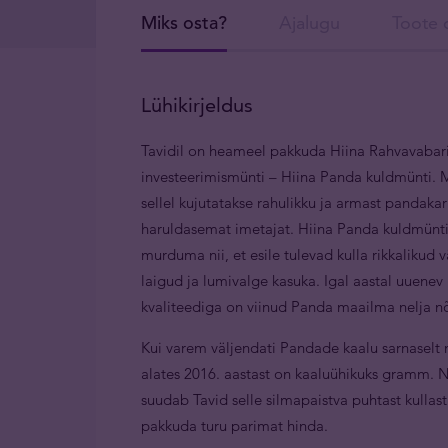
Miks osta?
Ajalugu
Toote d
Lühikirjeldus
Tavidil on heameel pakkuda Hiina Rahvavabari
investeerimismünti – Hiina Panda kuldmünti. M
sellel kujutatakse rahulikku ja armast pandak
haruldasemat imetajat. Hiina Panda kuldmünti
murduma nii, et esile tulevad kulla rikkalikud
laigud ja lumivalge kasuka. Igal aastal uuene
kvaliteediga on viinud Panda maailma nelja nõ
Kui varem väljendati Pandade kaalu sarnaselt 
alates 2016. aastast on kaaluühikuks gramm. N
suudab Tavid selle silmapaistva puhtast kull
pakkuda turu parimat hinda.