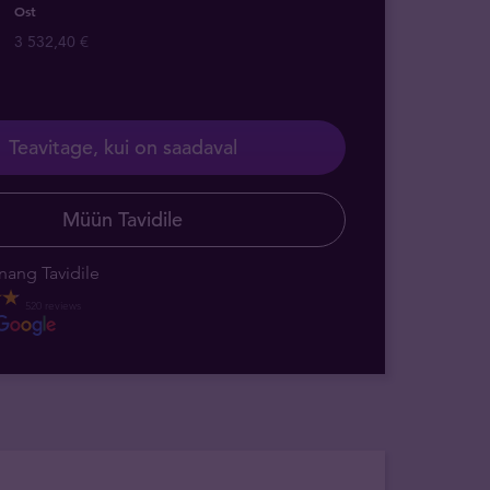
Ost
3 532,40 €
Teavitage, kui on saadaval
Müün Tavidile
nang Tavidile
520 reviews