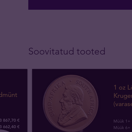
Soovitatud tooted
1 oz L
ldmünt
Kruge
(varas
3 867,70 €
Müük 1+
3 662
,
40
€
Müük 6+