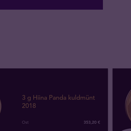
3 g Hiina Panda kuldmünt
2018
Ost
353
,
20
€