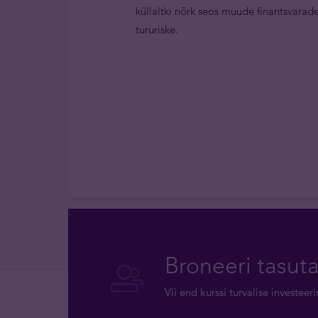
küllaltki nõrk seos muude finantsvara
tururiske.
Broneeri tasut
Vii end kurssi turvalise investee