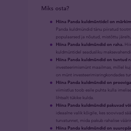
Miks osta?
Hiina Panda kuldmüntidel on märkim
Panda kuldmündid tänu piiratud tootm
populaarsed ja nõutud, mistõttu järel
Hiina Panda kuldmündid on raha.
Hii
kuldmüntidel seadusliku maksevahendi
Hiina Panda kuldmündid on tuntud ra
investeerimismünt maailmas, millel ku
on münt investeerimisringkondades t
Hiina Panda kuldmündid on prooviga 
viimistlus toob esile puhta kulla imel
lihtsalt tükike kulda.
Hiina Panda kuldmündid pakuvad või
ideaalne valik kõigile, kes soovivad sää
turvatunnet, mida pakub rahalise väär
Hiina Panda kuldmündid on suurepära