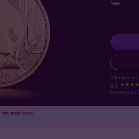
Müük
-
Klientide hin
4.8
Hinnateavitused