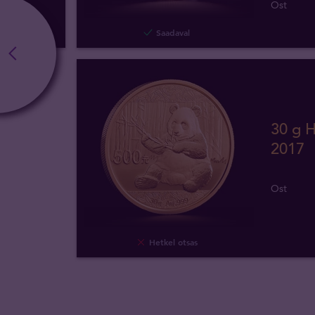
Ost
Saadaval
30 g H
2017
Ost
Hetkel otsas