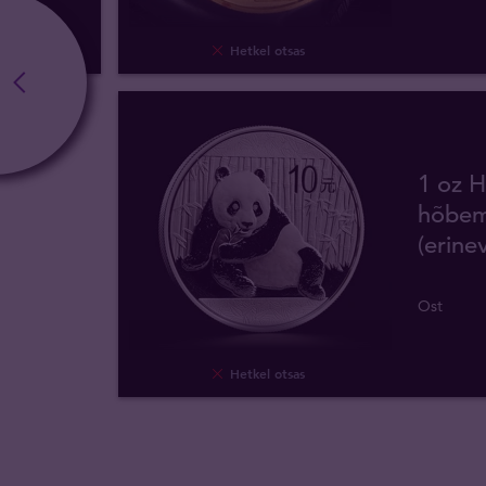
Hetkel otsas
1 oz H
hõbem
(erine
Ost
Hetkel otsas