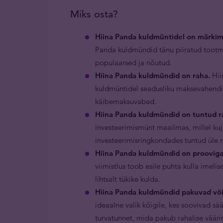
Miks osta?
Hiina Panda kuldmüntidel on märkim
Panda kuldmündid tänu piiratud tootm
populaarsed ja nõutud.
Hiina Panda kuldmündid on raha.
Hii
kuldmüntidel seadusliku maksevahendi 
käibemaksuvabad.
Hiina Panda kuldmündid on tuntud ra
investeerimismünt maailmas, millel ku
investeerimisringkondades tuntud üle
Hiina Panda kuldmündid on prooviga 
viimistlus toob esile puhta kulla imel
lihtsalt tükike kulda.
Hiina Panda kuldmündid pakuvad või
ideaalne valik kõigile, kes soovivad sää
turvatunnet, mida pakub rahalise väär