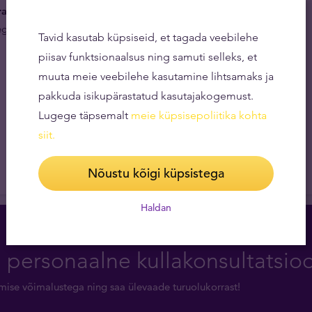
ne viis mitmekesistada investeerimisportfelli.
Kulla
dega aitab Panda kuldmüntidesse investeerides hajutada
Tavid kasutab küpsiseid, et tagada veebilehe
piisav funktsionaalsus ning samuti selleks, et
muuta meie veebilehe kasutamine lihtsamaks ja
pakkuda isikupärastatud kasutajakogemust.
Lugege täpsemalt
meie küpsisepoliitika kohta
siit
.
Nõustu kõigi küpsistega
Haldan
a personaalne kullakonsultatsio
rimise võimalustega ning saa ülevaade turuolukorrast!