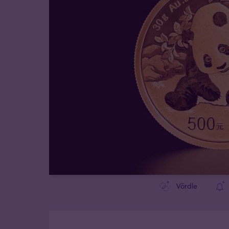
Võrdle