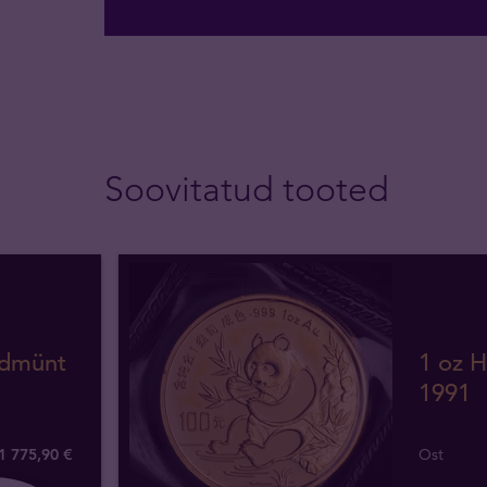
Soovitatud tooted
ldmünt
1 oz H
1991
1 775
,
90
€
Ost