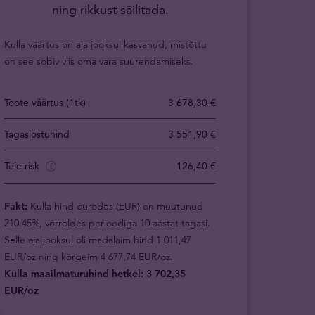
ning rikkust säilitada.
Kulla väärtus on aja jooksul kasvanud, mistõttu
on see sobiv viis oma vara suurendamiseks.
Toote väärtus (1tk)
3 678,30 €
Tagasiostuhind
3 551,90 €
Teie risk
126,40 €
Fakt:
Kulla hind eurodes (EUR) on muutunud
210.45%, võrreldes perioodiga 10 aastat tagasi.
Selle aja jooksul oli madalaim hind 1 011,47
EUR/oz ning kõrgeim 4 677,74 EUR/oz.
Kulla maailmaturuhind hetkel: 3 702,35
EUR/oz