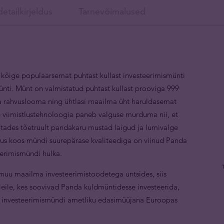
etailkirjeldus
Tarnevõimalused
 kõige populaarsemat puhtast kullast investeerimismünti
nti. Münt on valmistatud puhtast kullast prooviga 999
na rahvuslooma ning ühtlasi maailma üht haruldasemat
 viimistlustehnoloogia paneb valguse murduma nii, et
esitades tõetruult pandakaru mustad laigud ja lumivalge
dus koos mündi suurepärase kvaliteediga on viinud Panda
eerimismündi hulka.
muu maailma investeerimistoodetega untsides, siis
eile, kes soovivad Panda kuldmüntidesse investeerida,
ast investeerimismündi ametliku edasimüüjana Euroopas