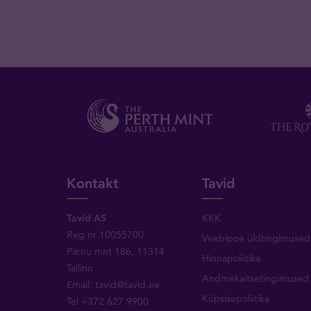
Kontakt
Tavid
Tavid AS
KKK
Reg nr 10055700
Veebipoe üldtingimused
Pärnu mnt 186, 11314
Hinnapoliitika
Tallinn
Andmekaitsetingimused
Email:
tavid@tavid.ee
Küpsisepoliitika
Tel
+372 627 9900