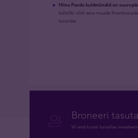
Hiina Panda kuldmündid on suurepära
küllaltki nõrk seos muude finantsvara
tururiske.
Broneeri tasut
Vii end kurssi turvalise investee