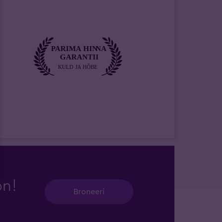
on!
Broneeri