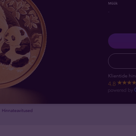
Müük
-
Klientide hin
4.8
Hinnateavitused