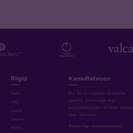
Riigid
Konsultatsioon
Eesti
Kui Teil on küsimusi või soovite
lisainfot, broneerige aeg
Läti
konsultatsiooniks või
võtke meieg
Leedu
otse ühendust
.
Soome
Broneerige konsultatsioon!
Rootsi