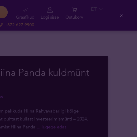
ET
Graafikud
Logi sisse
Ostukorv
Close
+372 627 9900
Hiina Panda kuldmünt
as
õm pakkuda Hiina Rahvavabariigi kõige
 puhtast kullast investeerimismünti – 2024.
mmist Hiina Panda
... lugege edasi