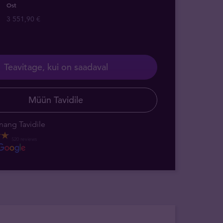
Ost
3 551,90 €
Teavitage, kui on saadaval
Müün Tavidile
nang Tavidile
520 reviews