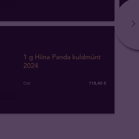
1 g Hiina Panda kuldmünt
2024
Ost
118
,
40
€