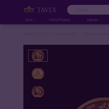
Kuld
Hõbe/Plaatina
Valuuta
Pealeht
Kuld
Kuldmündid
30 g Hiina Pand