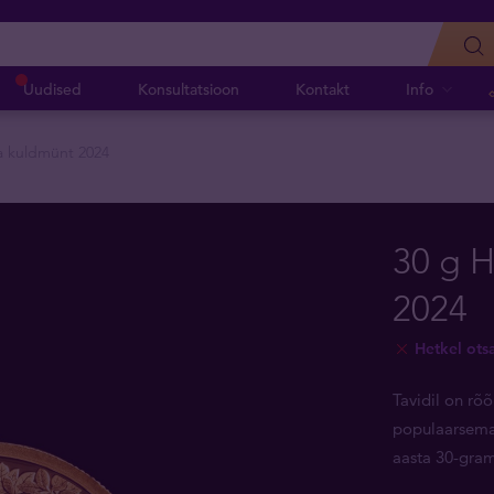
Uudised
Konsultatsioon
Kontakt
Info
a kuldmünt 2024
30 g 
2024
Hetkel ots
Tavidil on rõ
populaarsemat
aasta 30-gra