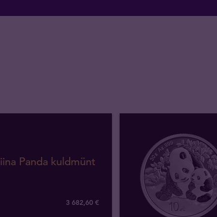
iina Panda kuldmünt
3 682
,
60
€