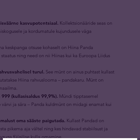
isväärne kasvupotentsiaal.
Kollektsionääride seas on
iskogusele ja kordumatule kujundusele väga
na keskpanga otsuse kohaselt on Hiina Panda
staatus ning need on nii Hiinas kui ka Euroopa Liidus
hvusvahelisel turul.
See münt on ainus puhtast kullast
jutatakse Hiina rahvuslooma – pandakaru. Münt on
 maailma.
999 (kullasisaldus 99,9%).
Mündi tipptasemel
ise värvi ja sära – Panda kuldmünt on midagi enamat kui
malust oma sääste paigutada.
Kullast Pandad on
sta pikema aja vältel ning kes hindavad stabiilsust ja
inguga füüsilise kulla omamine.