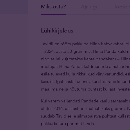
Miks osta?
Ajalugu
Toote d
Lühikirjeldus
Tavidil on rõõm pakkuda Hiina Rahvavabariigi
– 2024. aasta 30-grammist Hiina Panda kuldmü
ning sellel kujutatakse kahte pandakaru – Hii
imetajat. Hiina Panda kuldmüntide ainulaadne
esile tulevad kulla rikkalikud värvivarjundid, 
kasuka. Igal aastal uuenev kunstipärane kujun
maailma nelja nõutuma puhtast kullast invest
Kui varem väljendati Pandade kaalu sarnaselt 
alates 2016. aastast on kaaluühikuks gramm. N
suudab Tavid selle silmapaistva puhtast kull
pakkuda turu parimat hinda.