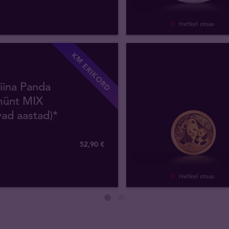
Hetkel otsas
KM ERIKORD
iina Panda
ünt MIX
vad aastad)*
52
,
90
€
Hetkel otsas