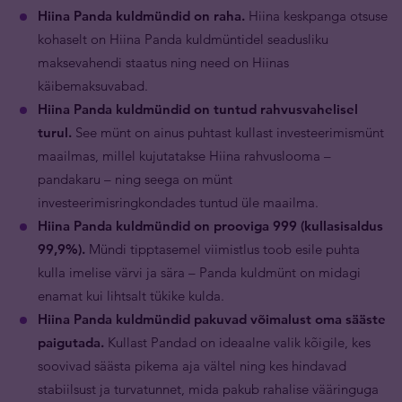
Hiina Panda kuldmündid on raha.
Hiina keskpanga otsuse
kohaselt on Hiina Panda kuldmüntidel seadusliku
maksevahendi staatus ning need on Hiinas
käibemaksuvabad.
Hiina Panda kuldmündid on tuntud rahvusvahelisel
turul.
See münt on ainus puhtast kullast investeerimismünt
maailmas, millel kujutatakse Hiina rahvuslooma –
pandakaru – ning seega on münt
investeerimisringkondades tuntud üle maailma.
Hiina Panda kuldmündid on prooviga 999 (kullasisaldus
99,9%).
Mündi tipptasemel viimistlus toob esile puhta
kulla imelise värvi ja sära – Panda kuldmünt on midagi
enamat kui lihtsalt tükike kulda.
Hiina Panda kuldmündid pakuvad võimalust oma sääste
paigutada.
Kullast Pandad on ideaalne valik kõigile, kes
soovivad säästa pikema aja vältel ning kes hindavad
stabiilsust ja turvatunnet, mida pakub rahalise vääringuga