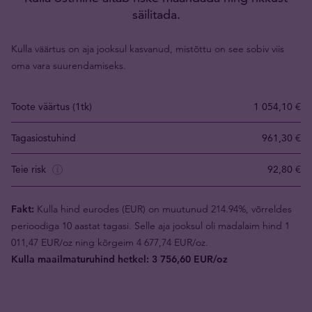
säilitada.
Kulla väärtus on aja jooksul kasvanud, mistõttu on see sobiv viis
oma vara suurendamiseks.
Toote väärtus (1tk)
1 054,10 €
Tagasiostuhind
961,30 €
Teie risk
92,80 €
Fakt:
Kulla hind eurodes (EUR) on muutunud 214.94%, võrreldes
perioodiga 10 aastat tagasi. Selle aja jooksul oli madalaim hind 1
011,47 EUR/oz ning kõrgeim 4 677,74 EUR/oz.
Kulla maailmaturuhind hetkel: 3 756,60 EUR/oz