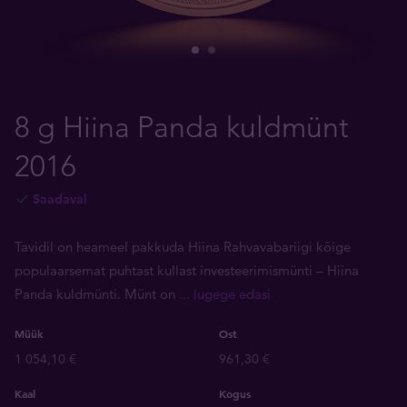
8 g Hiina Panda kuldmünt
2016
Saadaval
Tavidil on heameel pakkuda Hiina Rahvavabariigi kõige
populaarsemat puhtast kullast investeerimismünti – Hiina
Panda kuldmünti. Münt on
... lugege edasi
Müük
Ost
1 054,10 €
961,30 €
Kaal
Kogus