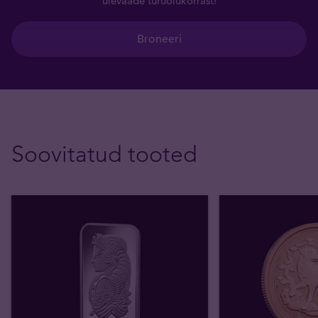
ülevaade turuolukorrast!
Broneeri
Soovitatud tooted