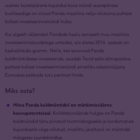
uuenev kunstipärane kujundus koos mündi suurepärase
kvaliteediga on viinud Panda maailma nelja nõutuma puhtast
kullast investeerimismündi hulka.
Kui algselt väljendati Pandade kaalu sarnaselt muu maailma
investeerimistoodetega untsides, siis alates 2016. aastast on
kaaluühikuks gramm. Neile, kes soovivad Panda
kuldmüntidesse investeerida, suudab Tavid selle silmapaistva
puhtast kullast investeerimismündi ametliku edasimüüjana
Euroopas pakkuda turu parimat hinda.
Miks osta?
Hiina Panda kuldmüntidel on märkimisväärne
kasvupotentsiaal.
Kollektsionääride hulgas on Panda
kuldmündid tänu piiratud tootmiskogusele ja kordumatule
kujundusele väga nõutud, mistõttu järelturul on müntidel
märgatav juurdehindlus.