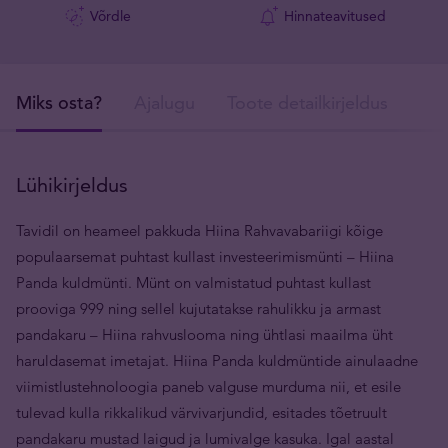
Võrdle
Hinnateavitused
Miks osta?
Ajalugu
Toote detailkirjeldus
Tar
Lühikirjeldus
Tavidil on heameel pakkuda Hiina Rahvavabariigi kõige
populaarsemat puhtast kullast investeerimismünti – Hiina
Panda kuldmünti. Münt on valmistatud puhtast kullast
prooviga 999 ning sellel kujutatakse rahulikku ja armast
pandakaru – Hiina rahvuslooma ning ühtlasi maailma üht
haruldasemat imetajat. Hiina Panda kuldmüntide ainulaadne
viimistlustehnoloogia paneb valguse murduma nii, et esile
tulevad kulla rikkalikud värvivarjundid, esitades tõetruult
pandakaru mustad laigud ja lumivalge kasuka. Igal aastal