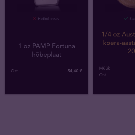
Hetkel otsas
Saa
1/4 oz Aust
koera-aast
1 oz PAMP Fortuna
20
hõbeplaat
Müük
Ost
54
,
40
€
Ost