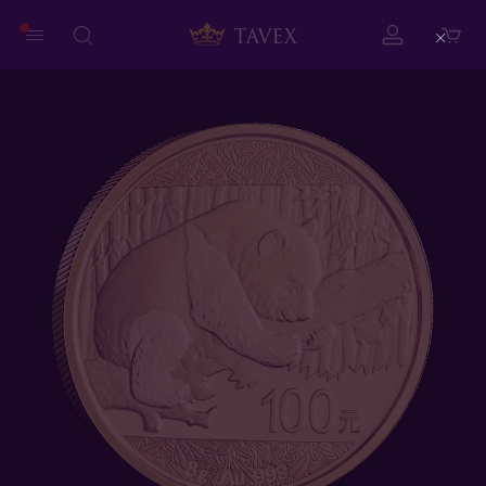
Close