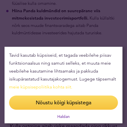
füüsilise kulla omamine.
Hiina Panda kuldmündid on suurepärane viis
mitmekesistada investeerimisportfelli.
Kulla küllaltki
nõrk seos muude finantsvaradega aitab Panda
kuldmüntidesse investeerides hajutada tururiske.
Tavid kasutab küpsiseid, et tagada veebilehe piisav
funktsionaalsus ning samuti selleks, et muuta meie
veebilehe kasutamine lihtsamaks ja pakkuda
isikupärastatud kasutajakogemust. Lugege täpsemalt
meie küpsisepoliitika kohta siit
.
Nõustu kõigi küpsistega
Haldan
Kulla ostmine aitab riske maandada ning rikkust