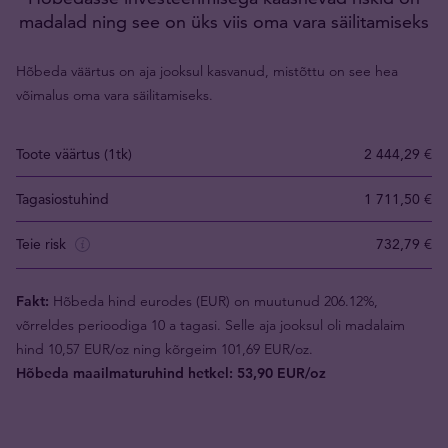
madalad ning see on üks viis oma vara säilitamiseks
Hõbeda väärtus on aja jooksul kasvanud, mistõttu on see hea
võimalus oma vara säilitamiseks.
Toote väärtus (1tk)
2 444,29 €
Tagasiostuhind
1 711,50 €
Teie risk
732,79 €
Fakt:
Hõbeda hind eurodes (EUR) on muutunud 206.12%,
võrreldes perioodiga 10 a tagasi. Selle aja jooksul oli madalaim
hind 10,57 EUR/oz ning kõrgeim 101,69 EUR/oz.
Hõbeda maailmaturuhind hetkel: 53,90 EUR/oz