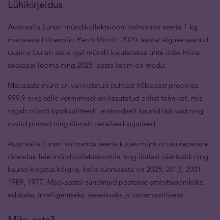
Lühikirjeldus
Austraalia Lunari mündikollektsiooni kolmanda seeria 1 kg
maoaasta hõbemünt Perth Mintilt. 2020. aastal alguse saanud
uusima Lunari sarja igal mündil kujutatakse ühte iidse Hiina
sodiaagi looma ning 2025. aasta loom on madu.
Maoaasta münt on valmistatud puhtast hõbedast prooviga
999,9 ning selle vermimisel on kasutatud erilist tehnikat, mis
tagab mündi tippkvaliteedi, erakordselt kaunid läikivad ning
matid pinnad ning ülimalt detailsed kujutised.
Austraalia Lunari kolmanda seeria kuues münt on suurepärane
täiendus Teie mündikollektsioonile ning ühtlasi väärtuslik ning
kaunis kingitus kõigile, kelle sünniaasta on 2025, 2013, 2001,
1989, 1977. Mao
-
aastal sündinuid peetakse ambitsioonikaks,
edukaks, intelligentseks, iseseisvaks ja karismaatiliseks.
Miks osta?