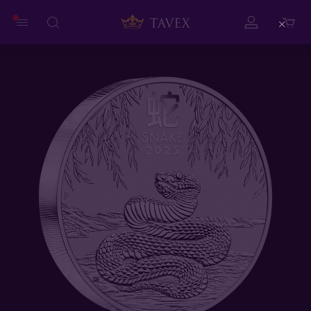
Close