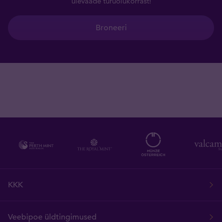
ülevaade turuolukorrast!
Broneeri
KKK
Veebipoe üldtingimused