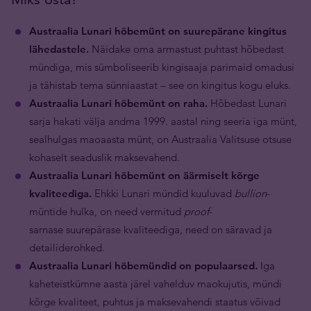
Austraalia Lunari hõbemünt on suurepärane kingitus
lähedastele.
Näidake oma armastust puhtast hõbedast
mündiga, mis sümboliseerib kingisaaja parimaid omadusi
ja tähistab tema sünniaastat – see on kingitus kogu eluks.
Austraalia Lunari hõbemünt on raha.
Hõbedast Lunari
sarja hakati välja andma 1999. aastal ning seeria iga münt,
sealhulgas maoaasta münt, on Austraalia Valitsuse otsuse
kohaselt seaduslik maksevahend.
Austraalia Lunari hõbemünt on äärmiselt kõrge
kvaliteediga.
Ehkki Lunari mündid kuuluvad
bullion
-
müntide hulka, on need vermitud
proof
-
sarnase suurepärase kvaliteediga, need on säravad ja
detailiderohked.
Austraalia Lunari hõbemündid on populaarsed.
Iga
kaheteistkümne aasta järel vahelduv maokujutis, mündi
kõrge kvaliteet, puhtus ja maksevahendi staatus võivad