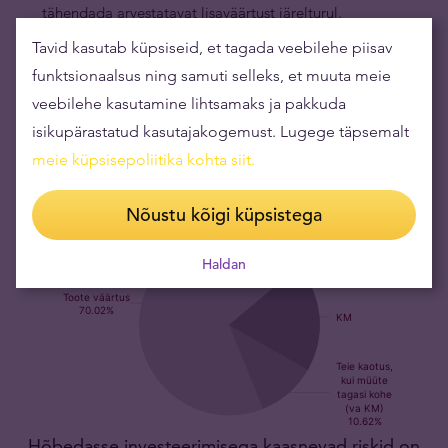
tähendada arvestatavat lisaväärtust järelturul.
Austraalia Lunari mündid on tuntud kogu
Tavid kasutab küpsiseid, et tagada veebilehe piisav
maailmas.
Austraalia Lunari hõbemünte on vermitud
funktsionaalsus ning samuti selleks, et muuta meie
alates 1996. aastast ning neid hindavad kõrgelt
veebilehe kasutamine lihtsamaks ja pakkuda
nii väärismetallidega kauplejad kui ka kollektsionäärid.
isikupärastatud kasutajakogemust. Lugege täpsemalt
meie küpsisepoliitika kohta siit
.
Nõustu kõigi küpsistega
Haldan
Hõbedasse investeerimisega kaasnevad riskid on