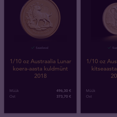
Saadaval
Saa
1/10 oz Austraalia Lunar
1/10 oz Aust
koera-aasta kuldmünt
kitseaast
2018
20
Müük
496,30 €
Müük
Ost
373
,
70
€
Ost