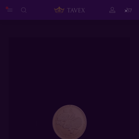
Close