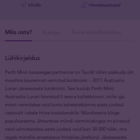
Võrdle
Hinnateavitused
Miks osta?
Ajalugu
Toote detailkirjeldus
Tar
Lühikirjeldus
Perth Minti kauaaegse partnerina on Tavidil rõõm pakkuda üht
maailma kauneimat vermitud kuldmünti ­– 2011 Austraalia
Lunari jäneseaasta kuldmünti. See kuulub Perth Minti
Austraalia Lunari hinnatud II seeria kollektsiooni, mille iga
münti vermitakse vaid korra kaheteistkümne aasta jooksul
vastavalt iidsele Hiina kuukalendrile. Mündiseeria kõige
populaarsema, üheuntsise mündi vermimiskogus on piiratud,
neid valmistatakse aasta jooksul vaid kuni 30 000 tükki, mis
tagab mündile arvestatava hinnalisa järelturul. Jäneseaasta