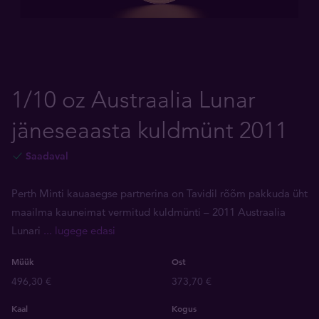
1/10 oz Austraalia Lunar
jäneseaasta kuldmünt 2011
Saadaval
Perth Minti kauaaegse partnerina on Tavidil rõõm pakkuda üht
maailma kauneimat vermitud kuldmünti ­– 2011 Austraalia
Lunari
... lugege edasi
Müük
Ost
496,30 €
373,70 €
Kaal
Kogus