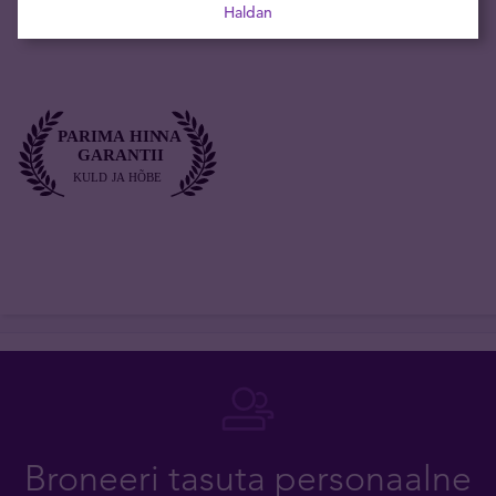
Haldan
Kulla maailmaturuhind hetkel: 3 756,60 EUR/oz
Broneeri tasuta personaalne