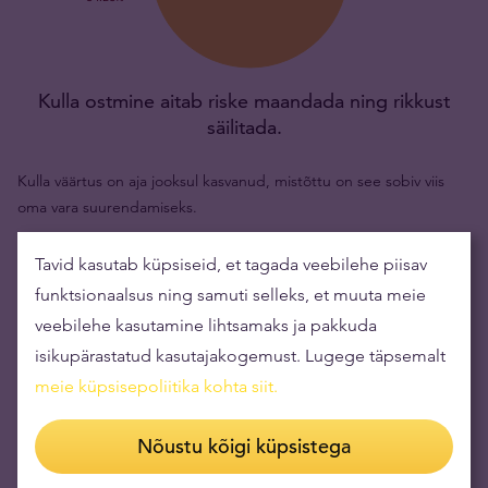
Kulla ostmine aitab riske maandada ning rikkust
säilitada.
Kulla väärtus on aja jooksul kasvanud, mistõttu on see sobiv viis
oma vara suurendamiseks.
Tavid kasutab küpsiseid, et tagada veebilehe piisav
Toote väärtus (1tk)
1 109,20 €
funktsionaalsus ning samuti selleks, et muuta meie
Tagasiostuhind
934,30 €
veebilehe kasutamine lihtsamaks ja pakkuda
isikupärastatud kasutajakogemust. Lugege täpsemalt
Teie risk
174,90 €
meie küpsisepoliitika kohta siit
.
Fakt:
Kulla hind eurodes (EUR) on muutunud 215.79%, võrreldes
Nõustu kõigi küpsistega
perioodiga 10 aastat tagasi. Selle aja jooksul oli madalaim hind 1
011,47 EUR/oz ning kõrgeim 4 677,74 EUR/oz.