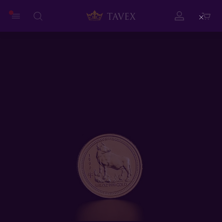
Close