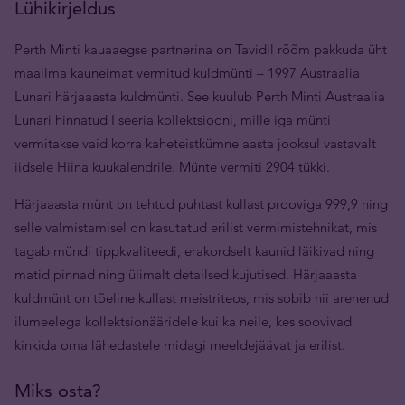
Lühikirjeldus
Perth Minti kauaaegse partnerina on Tavidil rõõm pakkuda üht
maailma kauneimat vermitud kuldmünti ­– 1997 Austraalia
Lunari härjaaasta kuldmünti. See kuulub Perth Minti Austraalia
Lunari hinnatud I seeria kollektsiooni, mille iga münti
vermitakse vaid korra kaheteistkümne aasta jooksul vastavalt
iidsele Hiina kuukalendrile. Münte vermiti 2904 tükki.
Härjaaasta münt on tehtud puhtast kullast prooviga 999,9 ning
selle valmistamisel on kasutatud erilist vermimistehnikat, mis
tagab mündi tippkvaliteedi, erakordselt kaunid läikivad ning
matid pinnad ning ülimalt detailsed kujutised. Härjaaasta
kuldmünt on tõeline kullast meistriteos, mis sobib nii arenenud
ilumeelega kollektsionääridele kui ka neile, kes soovivad
kinkida oma lähedastele midagi meeldejäävat ja erilist.
Miks osta?