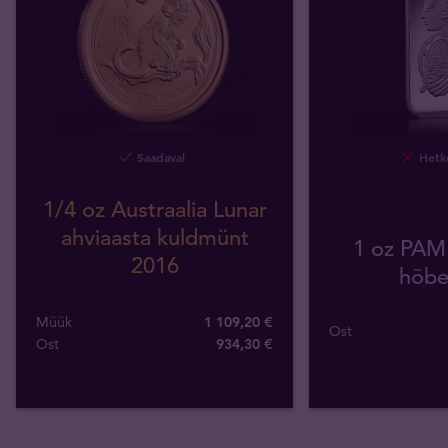
Saadaval
Hetke
1/4 oz Austraalia Lunar
ahviaasta kuldmünt
1 oz PAM
2016
hõbe
Müük
1 109,20 €
Ost
Ost
934
,
30
€