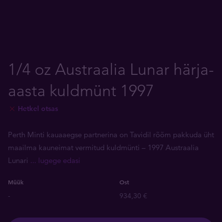
1/4 oz Austraalia Lunar härja-
aasta kuldmünt 1997
Hetkel otsas
Perth Minti kauaaegse partnerina on Tavidil rõõm pakkuda üht
maailma kauneimat vermitud kuldmünti ­– 1997 Austraalia
Lunari
... lugege edasi
Müük
Ost
-
934,30 €