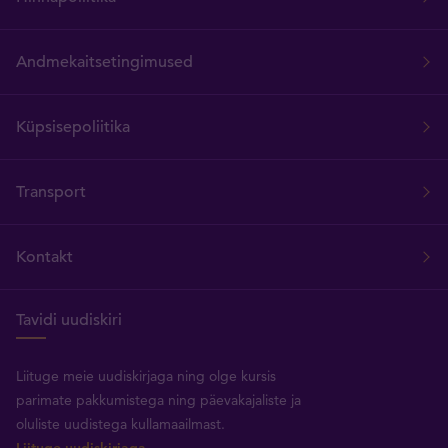
Andmekaitsetingimused
Küpsisepoliitika
Transport
Kontakt
Tavidi uudiskiri
Liituge meie uudiskirjaga ning olge kursis
parimate pakkumistega ning päevakajaliste ja
oluliste uudistega kullamaailmast.
Liituge uudiskirjaga