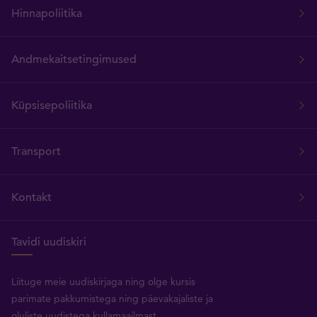
Hinnapoliitika
Andmekaitsetingimused
Küpsisepoliitika
Transport
Kontakt
Tavidi uudiskiri
Liituge meie uudiskirjaga ning olge kursis
parimate pakkumistega ning päevakajaliste ja
oluliste uudistega kullamaailmast.