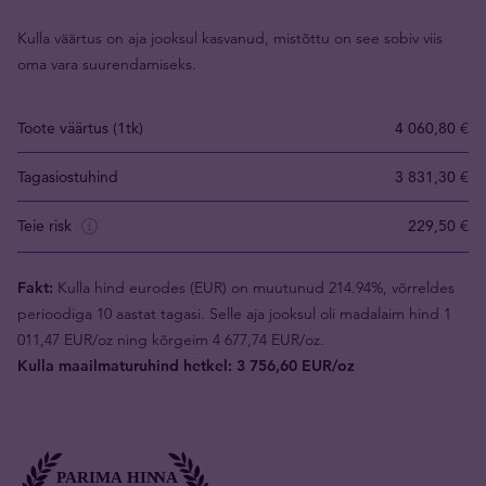
Kulla väärtus on aja jooksul kasvanud, mistõttu on see sobiv viis
oma vara suurendamiseks.
Toote väärtus (1tk)
4 060,80 €
Tagasiostuhind
3 831,30 €
Teie risk
229,50 €
Fakt:
Kulla hind eurodes (EUR) on muutunud 214.94%, võrreldes
perioodiga 10 aastat tagasi. Selle aja jooksul oli madalaim hind 1
011,47 EUR/oz ning kõrgeim 4 677,74 EUR/oz.
Kulla maailmaturuhind hetkel: 3 756,60 EUR/oz