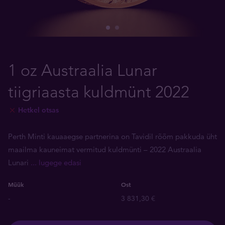
1 oz Austraalia Lunar
tiigriaasta kuldmünt 2022
Hetkel otsas
Perth Minti kauaaegse partnerina on Tavidil rõõm pakkuda üht
maailma kauneimat vermitud kuldmünti – 2022 Austraalia
Lunari
... lugege edasi
Müük
Ost
-
3 831,30 €