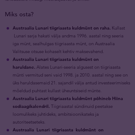
Miks osta?
Austraalia Lunari tiigriaasta kuldmünt on raha.
Kullast
Lunari sarja hakati välja andma 1996. aastal ning seeria
iga münt, sealhulgas tiigriaasta münt, on Austraalia
Valitsuse otsuse kohaselt kehtiv maksevahend.
Austraalia Lunari tiigriaasta kuldmünt on
haruldane.
Alates Lunari-seeria algusest on tiigriaasta
münti vermitud seni vaid 1998. ja 2010. aastal ning see on
üks haruldasemaid 21. sajandil välja antud investeerimiseks
mõeldud puhtast kullast üheuntsiseid münte.
Austraalia Lunari tiigriaasta kuldmünt põhineb Hiina
sodiaagikalendril.
Tiigriaastal sündinuid peetakse
loomulikeks juhtideks, ambitsioonikateks ja
autoriteetseteks.
Austraalia Lunari tiigriaasta kuldmünt on