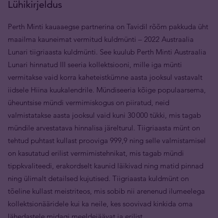
Lühikirjeldus
Perth Minti kauaaegse partnerina on Tavidil rõõm pakkuda üht
maailma kauneimat vermitud kuldmünti – 2022 Austraalia
Lunari tiigriaasta kuldmünti. See kuulub Perth Minti Austraalia
Lunari hinnatud III seeria kollektsiooni, mille iga münti
vermitakse vaid korra kaheteistkümne aasta jooksul vastavalt
iidsele Hiina kuukalendrile. Mündiseeria kõige populaarsema,
üheuntsise mündi vermimiskogus on piiratud, neid
valmistatakse aasta jooksul vaid kuni 30 000 tükki, mis tagab
mündile arvestatava hinnalisa järelturul. Tiigriaasta münt on
tehtud puhtast kullast prooviga 999,9 ning selle valmistamisel
on kasutatud erilist vermimistehnikat, mis tagab mündi
tippkvaliteedi, erakordselt kaunid läikivad ning matid pinnad
ning ülimalt detailsed kujutised. Tiigriaasta kuldmünt on
tõeline kullast meistriteos, mis sobib nii arenenud ilumeelega
kollektsionääridele kui ka neile, kes soovivad kinkida oma
lähedastele midagi meeldejäävat ja erilist.