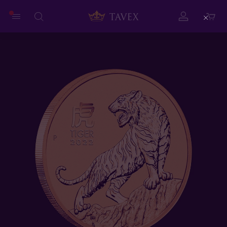
Close