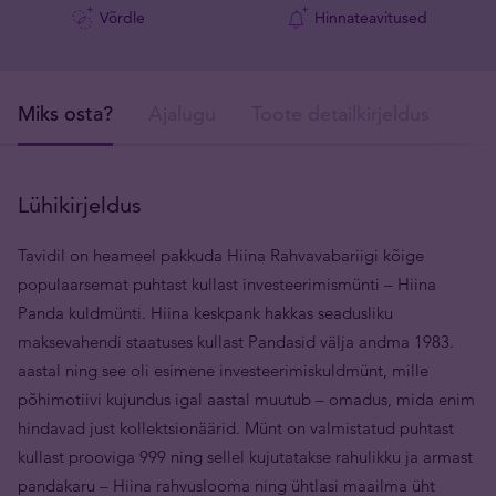
Võrdle
Hinnateavitused
Miks osta?
Ajalugu
Toote detailkirjeldus
Tar
Lühikirjeldus
Tavidil on heameel pakkuda Hiina Rahvavabariigi kõige
populaarsemat puhtast kullast investeerimismünti – Hiina
Panda kuldmünti. Hiina keskpank hakkas seadusliku
maksevahendi staatuses kullast Pandasid välja andma 1983.
aastal ning see oli esimene investeerimiskuldmünt, mille
põhimotiivi kujundus igal aastal muutub – omadus, mida enim
hindavad just kollektsionäärid. Münt on valmistatud puhtast
kullast prooviga 999 ning sellel kujutatakse rahulikku ja armast
pandakaru – Hiina rahvuslooma ning ühtlasi maailma üht