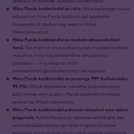
järelturul on müntidel märgatav juurdehindlus.
Hiina Panda kuldmündid on raha.
Hiina keskpanga otsuse
kohaselt on Hiina Panda kuldmüntidel seadusliku
maksevahendi staatus ning need on Hiinas
käibemaksuvabad.
Hiina Panda kuldmündid on tuntud rahvusvahelisel
turul.
See münt on ainus puhtast kullast investeerimismünt
maailmas, millel kujutatakse Hiina rahvuslooma –
pandakaru – ning seega on münt
investeerimisringkondades tuntud üle maailma.
Hiina Panda kuldmündid on prooviga 999 (kullasisaldus
99,9%).
Mündi tipptasemel viimistlus toob esile puhta
kulla imelise värvi ja sära – Panda kuldmünt on midagi
enamat kui lihtsalt tükike kulda.
Hiina Panda kuldmündid pakuvad võimalust oma sääste
paigutada.
Kullast Pandad on ideaalne valik kõigile, kes
soovivad säästa pikema aja vältel ning kes hindavad
stabiilsust ja turvatunnet, mida pakub rahalise vääringuga