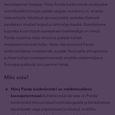
haruldasemat imetajat. Hiina Panda kuldmüntide ainulaadne
viimistlustehnoloogia paneb valguse murduma nii, et esile
tulevad kulla rikkalikud värvivarjundid, esitades tõetruult
pandakaru mustad laigud ja lumivalge kasuka. Kunstipärane
kujundus koos mündi suurepärase kvaliteediga on viinud
Panda maailma nelja nõutuma puhtast kullast
investeerimismündi hulka. Neile, kes soovivad Panda
kuldmüntidesse investeerida, suudab Tavid selle silmapaistva
puhtast kullast investeerimismündi ametliku edasimüüjana
Euroopas pakkuda turu parimat hinda.
Miks osta?
Hiina Panda kuldmüntidel on märkimisväärne
kasvupotentsiaal.
Kollektsionääride seas on Panda
kuldmündid tänu piiratud tootmiskogusele ja kordumatule
kujundusele väga populaarsed ja nõutud, mistõttu