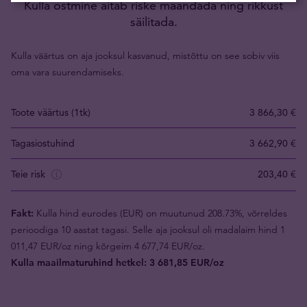
Kulla ostmine aitab riske maandada ning rikkust
säilitada.
Kulla väärtus on aja jooksul kasvanud, mistõttu on see sobiv viis
oma vara suurendamiseks.
Toote väärtus (1tk)
3 866,30 €
Tagasiostuhind
3 662,90 €
Teie risk
203,40 €
Fakt:
Kulla hind eurodes (EUR) on muutunud 208.73%, võrreldes
perioodiga 10 aastat tagasi. Selle aja jooksul oli madalaim hind 1
011,47 EUR/oz ning kõrgeim 4 677,74 EUR/oz.
Kulla maailmaturuhind hetkel: 3 681,85 EUR/oz