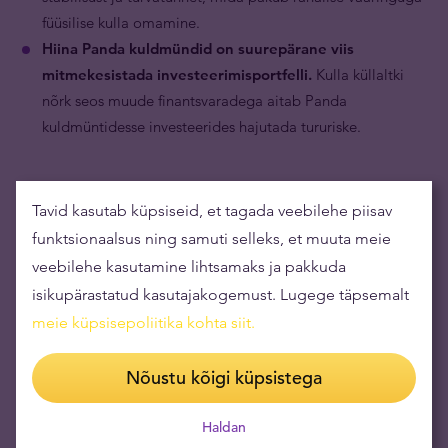
füüsilise kulla omamine.
Hiina Panda kuldmündid on suurepärane viis
mitmekesistada investeerimisportfelli.
Kulla küllaltki
nõrk seos muude finantsvaradega aitab Panda
kuldmüntidesse investeerides hajutada tururiske.
Tavid kasutab küpsiseid, et tagada veebilehe piisav
funktsionaalsus ning samuti selleks, et muuta meie
veebilehe kasutamine lihtsamaks ja pakkuda
isikupärastatud kasutajakogemust. Lugege täpsemalt
meie küpsisepoliitika kohta siit
.
Nõustu kõigi küpsistega
Haldan