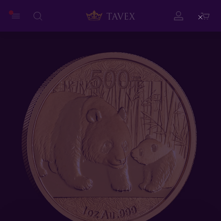
Close