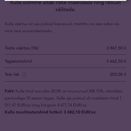
Kulla ostmine aitab riske maandada ning rikkust
säilitada.
Kulla väärtus on aja jooksul kasvanud, mistõttu on see sobiv viis
oma vara suurendamiseks.
Toote väärtus (1tk)
3 867,50 €
Tagasiostuhind
3 662,50 €
Teie risk
205,00 €
Fakt:
Kulla hind eurodes (EUR) on muutunud 208.75%, võrreldes
perioodiga 10 aastat tagasi. Selle aja jooksul oli madalaim hind 1
011,47 EUR/oz ning kõrgeim 4 677,74 EUR/oz.
Kulla maailmaturuhind hetkel: 3 682,10 EUR/oz