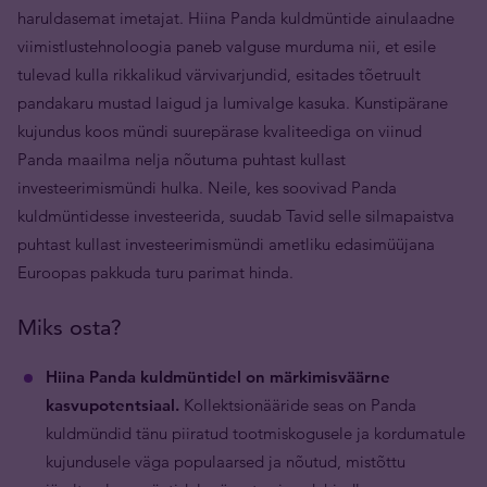
haruldasemat imetajat. Hiina Panda kuldmüntide ainulaadne
viimistlustehnoloogia paneb valguse murduma nii, et esile
tulevad kulla rikkalikud värvivarjundid, esitades tõetruult
pandakaru mustad laigud ja lumivalge kasuka. Kunstipärane
kujundus koos mündi suurepärase kvaliteediga on viinud
Panda maailma nelja nõutuma puhtast kullast
investeerimismündi hulka. Neile, kes soovivad Panda
kuldmüntidesse investeerida, suudab Tavid selle silmapaistva
puhtast kullast investeerimismündi ametliku edasimüüjana
Euroopas pakkuda turu parimat hinda.
Miks osta?
Hiina Panda kuldmüntidel on märkimisväärne
kasvupotentsiaal.
Kollektsionääride seas on Panda
kuldmündid tänu piiratud tootmiskogusele ja kordumatule
kujundusele väga populaarsed ja nõutud, mistõttu