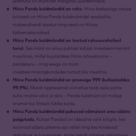
järelturul on müntidel märgatav juurdehindlus.
Hiina Panda kuldmündid on raha.
Hiina keskpanga otsuse
kohaselt on Hiina Panda kuldmüntidel seadusliku
maksevahendi staatus ning need on Hiinas
käibemaksuvabad.
Hiina Panda kuldmündid on tuntud rahvusvahelisel
turul.
See münt on ainus puhtast kullast investeerimismünt
maailmas, millel kujutatakse Hiina rahvuslooma –
pandakaru – ning seega on münt
investeerimisringkondades tuntud üle maailma.
Hiina Panda kuldmündid on prooviga 999 (kullasisaldus
99,9%).
Mündi tipptasemel viimistlus toob esile puhta
kulla imelise värvi ja sära – Panda kuldmünt on midagi
enamat kui lihtsalt tükike kulda.
Hiina Panda kuldmündid pakuvad võimalust oma sääste
paigutada.
Kullast Pandad on ideaalne valik kõigile, kes
soovivad säästa pikema aja vältel ning kes hindavad
stabiilsust ja turvatunnet, mida pakub rahalise vääringuga