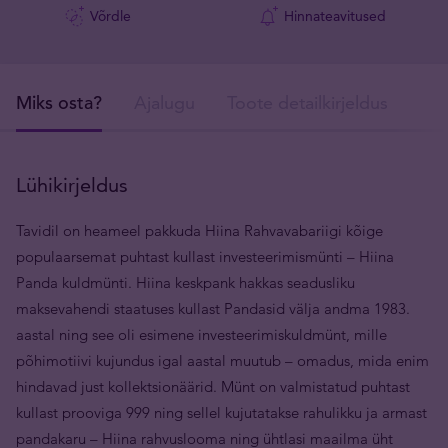
Võrdle
Hinnateavitused
Miks osta?
Ajalugu
Toote detailkirjeldus
Tar
Lühikirjeldus
Tavidil on heameel pakkuda Hiina Rahvavabariigi kõige
populaarsemat puhtast kullast investeerimismünti – Hiina
Panda kuldmünti. Hiina keskpank hakkas seadusliku
maksevahendi staatuses kullast Pandasid välja andma 1983.
aastal ning see oli esimene investeerimiskuldmünt, mille
põhimotiivi kujundus igal aastal muutub – omadus, mida enim
hindavad just kollektsionäärid. Münt on valmistatud puhtast
kullast prooviga 999 ning sellel kujutatakse rahulikku ja armast
pandakaru – Hiina rahvuslooma ning ühtlasi maailma üht