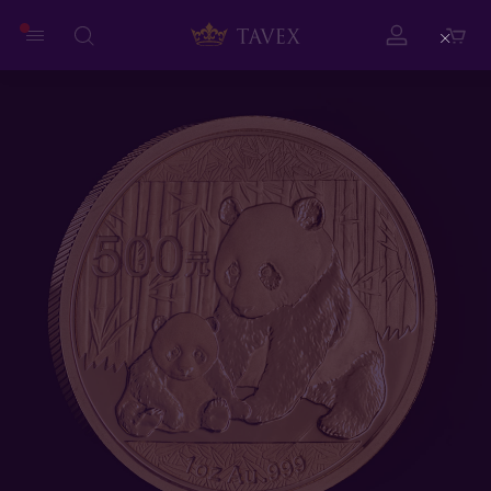
Close