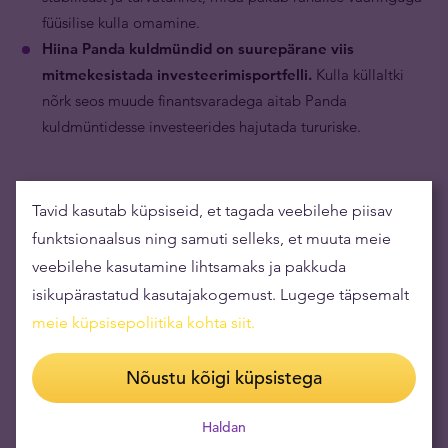
füüsilise kulla omamine.
Hiina Panda kuldmündid on suurepärane viis
mitmekesistada investeerimisportfelli.
Kulla küllaltki
nõrk seos muude finantsvaradega aitab Panda
kuldmüntidesse investeerides hajutada tururiske.
Tavid kasutab küpsiseid, et tagada veebilehe piisav
funktsionaalsus ning samuti selleks, et muuta meie
veebilehe kasutamine lihtsamaks ja pakkuda
isikupärastatud kasutajakogemust. Lugege täpsemalt
meie küpsisepoliitika kohta siit
.
Nõustu kõigi küpsistega
Haldan