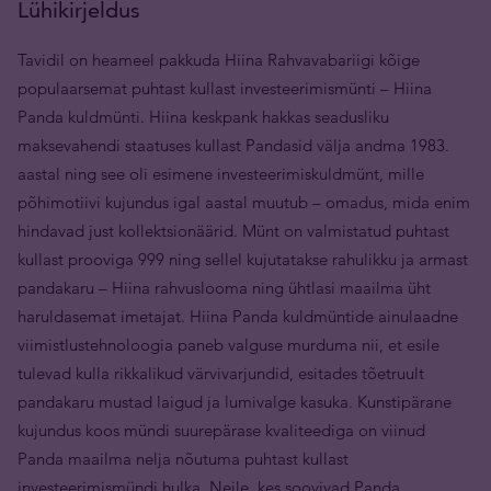
Lühikirjeldus
Tavidil on heameel pakkuda Hiina Rahvavabariigi kõige
populaarsemat puhtast kullast investeerimismünti – Hiina
Panda kuldmünti. Hiina keskpank hakkas seadusliku
maksevahendi staatuses kullast Pandasid välja andma 1983.
aastal ning see oli esimene investeerimiskuldmünt, mille
põhimotiivi kujundus igal aastal muutub – omadus, mida enim
hindavad just kollektsionäärid. Münt on valmistatud puhtast
kullast prooviga 999 ning sellel kujutatakse rahulikku ja armast
pandakaru – Hiina rahvuslooma ning ühtlasi maailma üht
haruldasemat imetajat. Hiina Panda kuldmüntide ainulaadne
viimistlustehnoloogia paneb valguse murduma nii, et esile
tulevad kulla rikkalikud värvivarjundid, esitades tõetruult
pandakaru mustad laigud ja lumivalge kasuka. Kunstipärane
kujundus koos mündi suurepärase kvaliteediga on viinud
Panda maailma nelja nõutuma puhtast kullast
investeerimismündi hulka. Neile, kes soovivad Panda