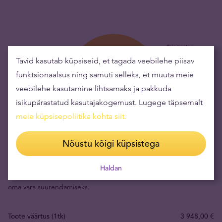
Tavid kasutab küpsiseid, et tagada veebilehe piisav
funktsionaalsus ning samuti selleks, et muuta meie
veebilehe kasutamine lihtsamaks ja pakkuda
isikupärastatud kasutajakogemust. Lugege täpsemalt
meie küpsisepoliitika kohta siit
.
Kulla ostmine aitab riske maandada ning rikkust
Nõustu kõigi küpsistega
säilitada.
Haldan
Kulla väärtus on aja jooksul kasvanud, mistõttu on see sobiv viis
oma vara suurendamiseks.
Toote väärtus (1tk)
3 948,00 €