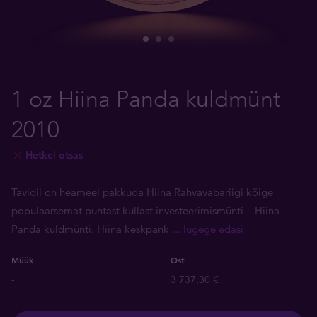
1 oz Hiina Panda kuldmünt
2010
Hetkel otsas
Tavidil on heameel pakkuda Hiina Rahvavabariigi kõige
populaarsemat puhtast kullast investeerimismünti – Hiina
Panda kuldmünti. Hiina keskpank
... lugege edasi
Müük
Ost
-
3 737,30 €