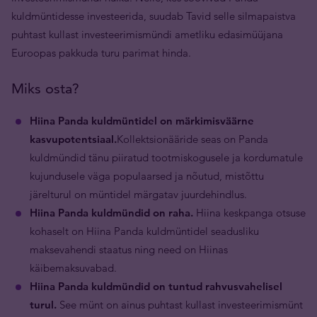
kuldmüntidesse investeerida, suudab Tavid selle silmapaistva
puhtast kullast investeerimismündi ametliku edasimüüjana
Euroopas pakkuda turu parimat hinda.
Miks osta?
Hiina Panda kuldmüntidel on märkimisväärne
kasvupotentsiaal.
Kollektsionääride seas on Panda
kuldmündid tänu piiratud tootmiskogusele ja kordumatule
kujundusele väga populaarsed ja nõutud, mistõttu
järelturul on müntidel märgatav juurdehindlus.
Hiina Panda kuldmündid on raha.
Hiina keskpanga otsuse
kohaselt on Hiina Panda kuldmüntidel seadusliku
maksevahendi staatus ning need on Hiinas
käibemaksuvabad.
Hiina Panda kuldmündid on tuntud rahvusvahelisel
turul.
See münt on ainus puhtast kullast investeerimismünt