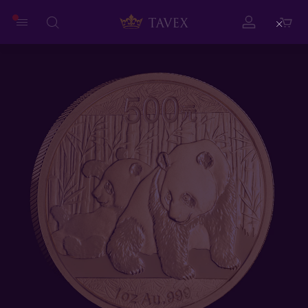
Close