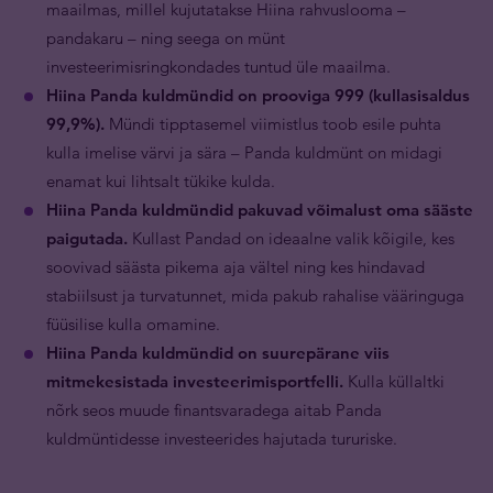
maailmas, millel kujutatakse Hiina rahvuslooma –
pandakaru – ning seega on münt
investeerimisringkondades tuntud üle maailma.
Hiina Panda kuldmündid on prooviga 999 (kullasisaldus
99,9%).
Mündi tipptasemel viimistlus toob esile puhta
kulla imelise värvi ja sära – Panda kuldmünt on midagi
enamat kui lihtsalt tükike kulda.
Hiina Panda kuldmündid pakuvad võimalust oma sääste
paigutada.
Kullast Pandad on ideaalne valik kõigile, kes
soovivad säästa pikema aja vältel ning kes hindavad
stabiilsust ja turvatunnet, mida pakub rahalise vääringuga
füüsilise kulla omamine.
Hiina Panda kuldmündid on suurepärane viis
mitmekesistada investeerimisportfelli.
Kulla küllaltki
nõrk seos muude finantsvaradega aitab Panda
kuldmüntidesse investeerides hajutada tururiske.