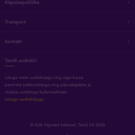
Küpsisepoliitika
Transport
Kontakt
Tavidi uudiskiri
Liituge meie uudiskirjaga ning olge kursis
parimate pakkumistega ning päevakajaliste ja
oluliste uudistega kullamaailmast.
Liituge uudiskirjaga
© Kõik õigused kaitstud, Tavid AS 2026