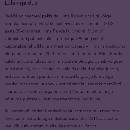
Lühikirjeldus
Tavidil on heameel pakkuda Hiina Rahvavabariigi kõige
populaarsemat puhtast kullast investeerimismünti – 2022.
aasta 30-grammist Hiina Panda kuldmünti. Münt on
valmistatud puhtast kullast prooviga 999 ning sellel
kujutatakse rahulikku ja armast pandakaru – Hiina rahvuslooma
ning ühtlasi maailma üht haruldasemat imetajat. Hiina Panda
kuldmüntide ainulaadne viimistlustehnoloogia paneb valguse
murduma nii, et esile tulevad kulla rikkalikud värvivarjundid,
esitades tõetruult pandakaru mustad laigud ja lumivalge
kasuka. Igal aastal uuenev kunstipärane kujundus koos mündi
suurepärase kvaliteediga on viinud Panda maailma nelja
nõutuma puhtast kullast investeerimismündi hulka.
Kui varem väljendati Pandade kaalu sarnaselt muu maailma
investeerimistoodetega untsides, siis alates 2016. aastast on
kaaluühikuks gramm. Neile, kes soovivad Panda