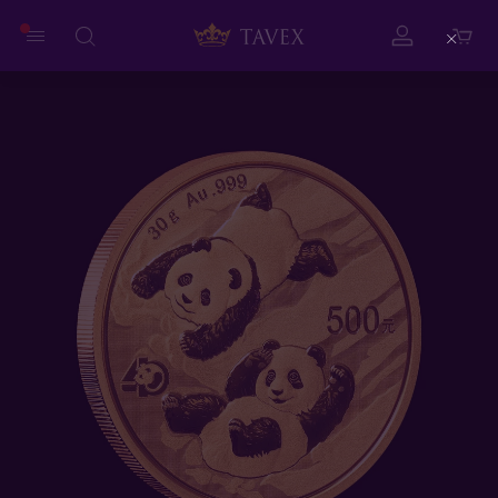
Close