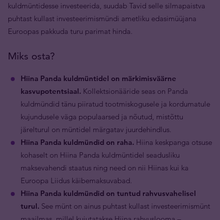
kuldmüntidesse investeerida, suudab Tavid selle silmapaistva
puhtast kullast investeerimismündi ametliku edasimüüjana
Euroopas pakkuda turu parimat hinda.
Miks osta?
Hiina Panda kuldmüntidel on märkimisväärne
kasvupotentsiaal.
Kollektsionääride seas on Panda
kuldmündid tänu piiratud tootmiskogusele ja kordumatule
kujundusele väga populaarsed ja nõutud, mistõttu
järelturul on müntidel märgatav juurdehindlus.
Hiina Panda kuldmündid on raha.
Hiina keskpanga otsuse
kohaselt on Hiina Panda kuldmüntidel seadusliku
maksevahendi staatus ning need on nii Hiinas kui ka
Euroopa Liidus käibemaksuvabad.
Hiina Panda kuldmündid on tuntud rahvusvahelisel
turul.
See münt on ainus puhtast kullast investeerimismünt
maailmas, millel kujutatakse Hiina rahvuslooma –