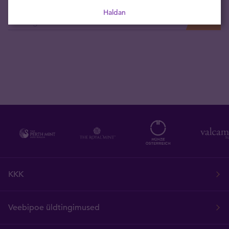
Tellige uudised otse oma e-postkasti
Haldan
KKK
Veebipoe üldtingimused