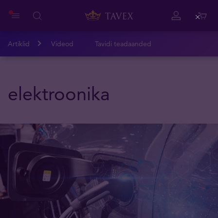
Close
Artiklid
Videod
Tavidi teadaanded
elektroonika