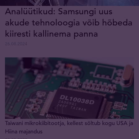
Analüütikud: Samsungi uus
akude tehnoloogia võib hõbeda
kiiresti kallinema panna
26.08.2024
Taiwani mikrokiibitootja, kellest sõltub kogu USA ja
Hiina majandus