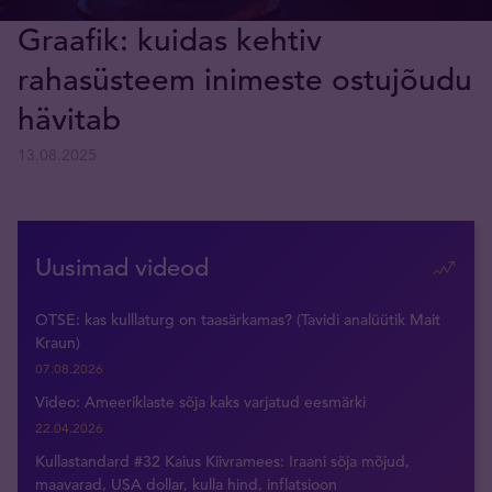
Graafik: kuidas kehtiv
rahasüsteem inimeste ostujõudu
hävitab
13.08.2025
Uusimad videod
OTSE: kas kulllaturg on taasärkamas? (Tavidi analüütik Mait
Kraun)
07.08.2026
Video: Ameeriklaste sõja kaks varjatud eesmärki
22.04.2026
Kullastandard #32 Kaius Kiivramees: Iraani sõja mõjud,
maavarad, USA dollar, kulla hind, inflatsioon