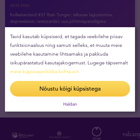
30.03.2026
Kullastandard #31 Rain Tunger: isiksuse lagunemine,
depressioon, restoraniäri, uus juhtimisparadigma
09.03.2026
Tavid kasutab küpsiseid, et tagada veebilehe piisav
funktsionaalsus ning samuti selleks, et muuta meie
veebilehe kasutamine lihtsamaks ja pakkuda
Tellige uudised otse oma e-postkasti
isikupärastatud kasutajakogemust. Lugege täpsemalt
meie küpsisepoliitika kohta siit
.
Nõustu kõigi küpsistega
Haldan