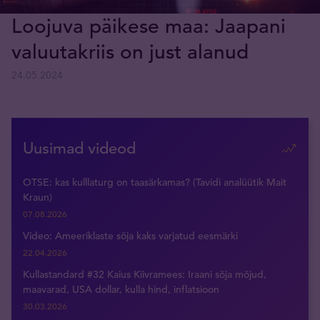
Loojuva päikese maa: Jaapani
valuutakriis on just alanud
24.05.2024
Uusimad videod
OTSE: kas kulllaturg on taasärkamas? (Tavidi analüütik Mait
Kraun)
07.08.2026
Video: Ameeriklaste sõja kaks varjatud eesmärki
22.04.2026
Kullastandard #32 Kaius Kiivramees: Iraani sõja mõjud,
maavarad, USA dollar, kulla hind, inflatsioon
30.03.2026