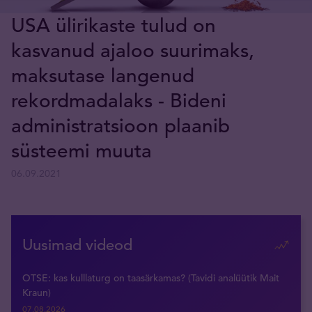
USA ülirikaste tulud on
kasvanud ajaloo suurimaks,
maksutase langenud
rekordmadalaks - Bideni
administratsioon plaanib
süsteemi muuta
06.09.2021
Uusimad videod
OTSE: kas kulllaturg on taasärkamas? (Tavidi analüütik Mait
Kraun)
07.08.2026