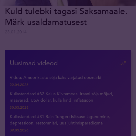
Kuld tulebki tagasi Saksamaale.
Märk usaldamatusest
23.01.2014
Uusimad videod
Video: Ameeriklaste sõja kaks varjatud eesmärki
22.04.2026
Kullastandard #32 Kaius Kiivramees: Iraani sõja mõjud,
maavarad, USA dollar, kulla hind, inflatsioon
30.03.2026
Kullastandard #31 Rain Tunger: isiksuse lagunemine,
depressioon, restoraniäri, uus juhtimisparadigma
09.03.2026