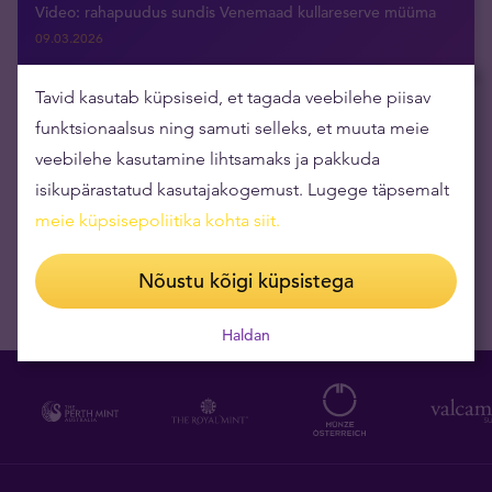
Video: rahapuudus sundis Venemaad kullareserve müüma
09.03.2026
Tavid kasutab küpsiseid, et tagada veebilehe piisav
funktsionaalsus ning samuti selleks, et muuta meie
Tellige uudised otse oma e-postkasti
veebilehe kasutamine lihtsamaks ja pakkuda
isikupärastatud kasutajakogemust. Lugege täpsemalt
meie küpsisepoliitika kohta siit
.
Nõustu kõigi küpsistega
Haldan