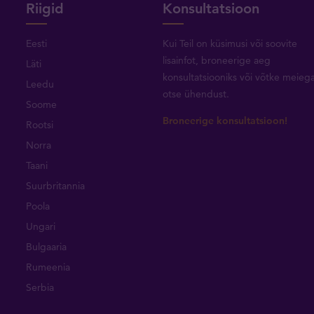
Riigid
Konsultatsioon
Eesti
Kui Teil on küsimusi või soovite
lisainfot, broneerige aeg
Läti
konsultatsiooniks või
võtke meieg
Leedu
otse ühendust
.
Soome
Broneerige konsultatsioon!
Rootsi
Norra
Taani
Suurbritannia
Poola
Ungari
Bulgaaria
Rumeenia
Serbia