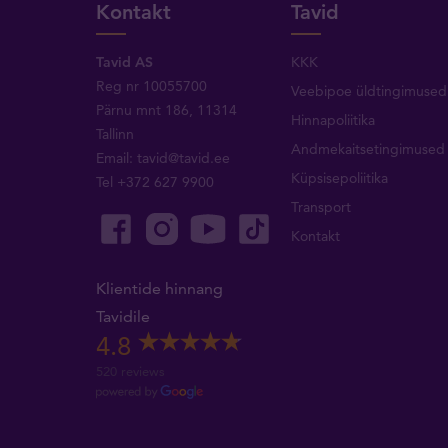
Kontakt
Tavid
Tavid AS
KKK
Reg nr 10055700
Veebipoe üldtingimused
Pärnu mnt 186, 11314
Hinnapoliitika
Tallinn
Andmekaitsetingimused
Email:
tavid@tavid.ee
Küpsisepoliitika
Tel
+372 627 9900
Transport
Kontakt
Klientide hinnang
Tavidile
4.8
520 reviews