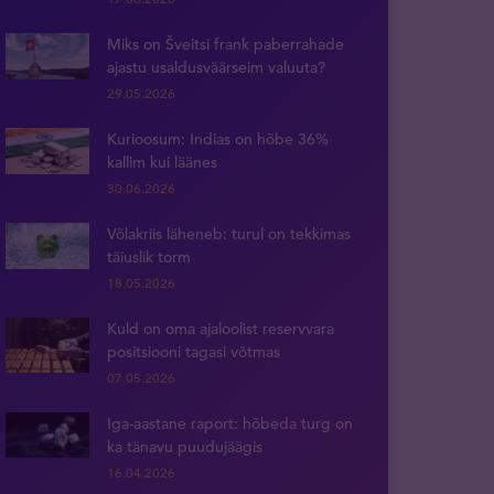
Miks on Šveitsi frank paberrahade
ajastu usaldusväärseim valuuta?
29.05.2026
Kurioosum: Indias on hõbe 36%
kallim kui läänes
30.06.2026
Võlakriis läheneb: turul on tekkimas
täiuslik torm
18.05.2026
Kuld on oma ajaloolist reservvara
positsiooni tagasi võtmas
07.05.2026
Iga-aastane raport: hõbeda turg on
ka tänavu puudujäägis
16.04.2026