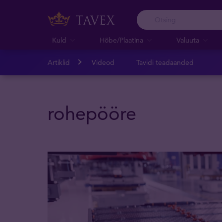
Kuld
Hõbe/Plaatina
Valuuta
Artiklid
Videod
Tavidi teadaanded
rohepööre