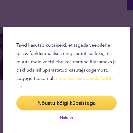
Tavid kasutab küpsiseid, et tagada veebilehe
piisav funktsionaalsus ning samuti selleks, et
muuta meie veebilehe kasutamine lihtsamaks ja
pakkuda isikupärastatud kasutajakogemust.
Lugege täpsemalt
meie küpsisepoliitika kohta
siit
.
Nõustu kõigi küpsistega
Haldan