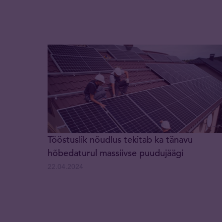
Tööstuslik nõudlus tekitab ka tänavu
hõbedaturul massiivse puudujäägi
22.04.2024