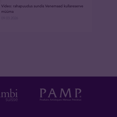
Video: rahapuudus sundis Venemaad kullareserve
müüma
09.03.2026