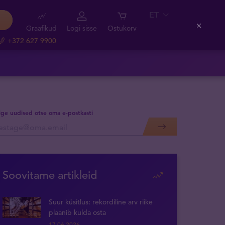
ET
Graafikud
Logi sisse
Ostukorv
Close
+372 627 9900
lige uudised otse oma e-postkasti
Soovitame artikleid
Suur küsitlus: rekordiline arv riike
plaanib kulda osta
17.06.2026