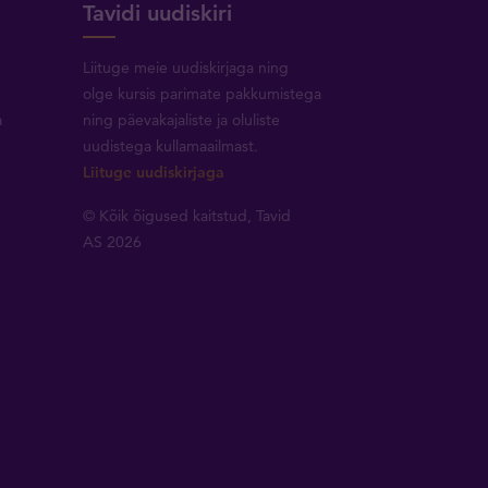
Tavidi uudiskiri
Liituge meie uudiskirjaga ning
olge kursis parimate pakkumistega
a
ning päevakajaliste ja oluliste
uudistega kullamaailmast.
Liituge uudiskirjaga
© Kõik õigused kaitstud, Tavid
AS 2026