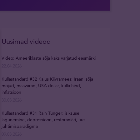
Uusimad videod
Video: Ameeriklaste sõja kaks varjatud eesmärki
22.04.2026
Kullastandard #32 Kaius Kiivramees: Iraani sõja
mõjud, maavarad, USA dollar, kulla hind,
inflatsioon
30.03.2026
Kullastandard #31 Rain Tunger: isiksuse
lagunemine, depressioon, restoraniäri, uus
juhtimisparadigma
09.03.2026