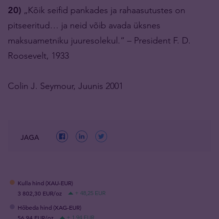
20)
„Kõik seifid pankades ja rahaasutustes on
pitseeritud… ja neid võib avada üksnes
maksuametniku juuresolekul.“ – President F. D.
Roosevelt, 1933
Colin J. Seymour, Juunis 2001
JAGA
Kulla hind (XAU-EUR)
3 802,30 EUR/oz
+ 48,25 EUR
Hõbeda hind (XAG-EUR)
56,94 EUR/oz
+ 1,94 EUR