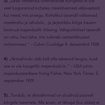
3)
„Ükski Ameerika Ühendriikide Kongress ei ole
veel kogunenud kohates meeldivamaid väljavaateid,
kui need, mis praegu. Kohalikul tasandil valitsevad
meelerahu ja rahulolu…ja järjestikku kõige kauem
kestnud majanduslik õitseng. Välispoliitilisel tasandil
on rahu, hea tahe, mis tuleneb vastastikkusest
mõistmisest.“ – Calvin Coolidge 4. detsembril 1928
4)
„Aktsiahindu võib küll olla tabanud langus, kuid
see ei ole kaugeltki majanduskriis.“ – USA juhtiv
majandusteadlane Irving Fisher, New York Times, 5.
september 1929.
5)
„Tundub, et aktsiahinnad on jõudnud püsivalt
kõrgele tasemele. Ma arvan, et lähiajal (kui üldse) ei