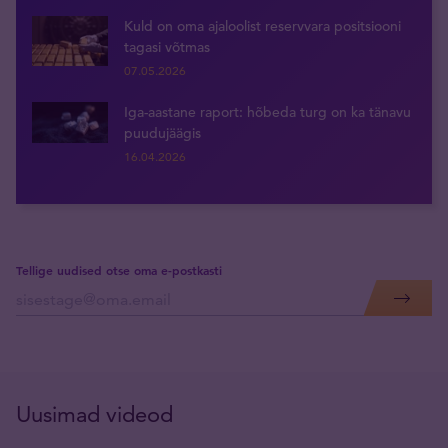
Kuld on oma ajaloolist reservvara positsiooni
tagasi võtmas
07.05.2026
Iga-aastane raport: hõbeda turg on ka tänavu
puudujäägis
16.04.2026
Tellige uudised otse oma e-postkasti
Uusimad videod