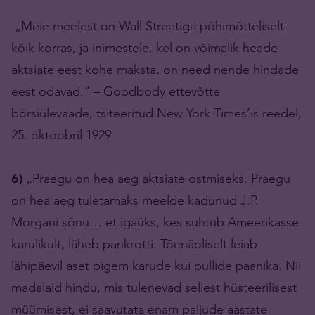
„Meie meelest on Wall Streetiga põhimõtteliselt
kõik korras, ja inimestele, kel on võimalik heade
aktsiate eest kohe maksta, on need nende hindade
eest odavad.“ – Goodbody ettevõtte
börsiülevaade, tsiteeritud New York Times’is reedel,
25. oktoobril 1929
6)
„Praegu on hea aeg aktsiate ostmiseks. Praegu
on hea aeg tuletamaks meelde kadunud J.P.
Morgani sõnu… et igaüks, kes suhtub Ameerikasse
karulikult, läheb pankrotti. Tõenäoliselt leiab
lähipäevil aset pigem karude kui pullide paanika. Nii
madalaid hindu, mis tulenevad sellest hüsteerilisest
müümisest, ei saavutata enam paljude aastate