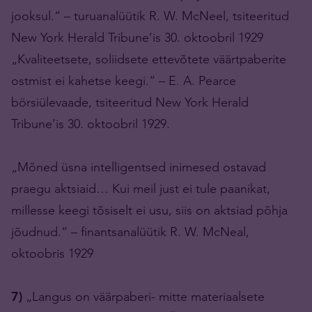
jooksul.“ – turuanalüütik R. W. McNeel, tsiteeritud
New York Herald Tribune’is 30. oktoobril 1929
„Kvaliteetsete, soliidsete ettevõtete väärtpaberite
ostmist ei kahetse keegi.“ – E. A. Pearce
börsiülevaade, tsiteeritud New York Herald
Tribune’is 30. oktoobril 1929.
„Mõned üsna intelligentsed inimesed ostavad
praegu aktsiaid… Kui meil just ei tule paanikat,
millesse keegi tõsiselt ei usu, siis on aktsiad põhja
jõudnud.“ – finantsanalüütik R. W. McNeal,
oktoobris 1929
7)
„Langus on väärpaberi- mitte materiaalsete