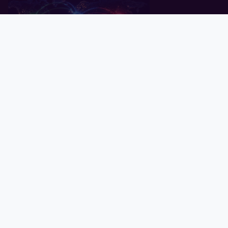
Pealeht
Kuld
Hõbe
Valuuta
Graafik
Uudised
Tavid ID
Küsitlus: keskpangad ootavad
rahanduses "multipolaarse"
maailma tulekut
07.07.2026
Globaalne võlg kaardil: millised
riigid on ennast enim lõhki
laenanud?