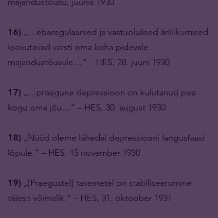
majandustõusu, juunis 1930
16)
„…ebaregulaarsed ja vastuolulised äriliikumised
loovutavad varsti oma koha pidevale
majandustõusule…“ – HES, 28. juuni 1930
17)
„…praegune depressioon on kulutanud pea
kogu oma jõu…“ – HES, 30. august 1930
18)
„Nüüd oleme lähedal depressiooni langusfaasi
lõpule.“ – HES, 15 november 1930
19)
„[Praegustel] tasemetel on stabiliseerumine
täiesti võimalik.“ – HES, 31. oktoober 1931