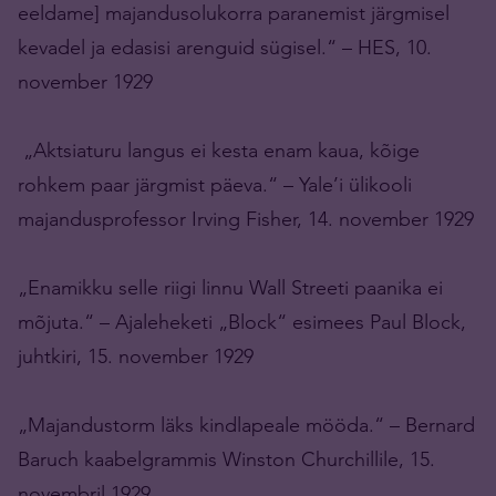
eeldame] majandusolukorra paranemist järgmisel
kevadel ja edasisi arenguid sügisel.“ – HES, 10.
november 1929
„Aktsiaturu langus ei kesta enam kaua, kõige
rohkem paar järgmist päeva.“ – Yale’i ülikooli
majandusprofessor Irving Fisher, 14. november 1929
„Enamikku selle riigi linnu Wall Streeti paanika ei
mõjuta.“ – Ajaleheketi „Block“ esimees Paul Block,
juhtkiri, 15. november 1929
„Majandustorm läks kindlapeale mööda.“ – Bernard
Baruch kaabelgrammis Winston Churchillile, 15.
novembril 1929