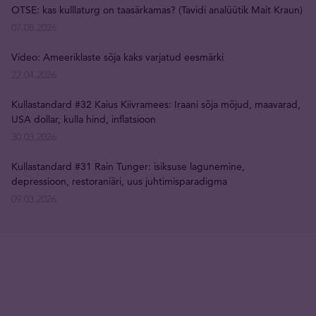
OTSE: kas kulllaturg on taasärkamas? (Tavidi analüütik Mait Kraun)
07.08.2026
Video: Ameeriklaste sõja kaks varjatud eesmärki
22.04.2026
Kullastandard #32 Kaius Kiivramees: Iraani sõja mõjud, maavarad,
USA dollar, kulla hind, inflatsioon
30.03.2026
Kullastandard #31 Rain Tunger: isiksuse lagunemine,
depressioon, restoraniäri, uus juhtimisparadigma
09.03.2026