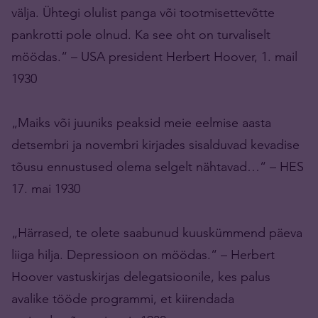
välja. Ühtegi olulist panga või tootmisettevõtte
pankrotti pole olnud. Ka see oht on turvaliselt
möödas.“ – USA president Herbert Hoover, 1. mail
1930
„Maiks või juuniks peaksid meie eelmise aasta
detsembri ja novembri kirjades sisalduvad kevadise
tõusu ennustused olema selgelt nähtavad…“ – HES
17. mai 1930
„Härrased, te olete saabunud kuuskümmend päeva
liiga hilja. Depressioon on möödas.“ – Herbert
Hoover vastuskirjas delegatsioonile, kes palus
avalike tööde programmi, et kiirendada