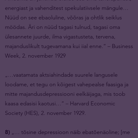
energiast ja vahenditest spekulatiivsele mängule…
Nüüd on see ebaoluline, võõras ja ohtlik seiklus
möödas. Äri on nüüd tagasi tulnud, tagasi oma
ülesannete juurde, ilma vigastusteta, tervena,
majanduslikult tugevamana kui iial enne.“ – Business
Week, 2. november 1929
„…vaatamata aktsiahindade suurele langusele
loodame, et tegu on kõigest vahepealse faasiga ja
mitte majandusdepressiooni eelkäijaga, mis toob
kaasa edasisi kaotusi…“ – Harvard Economic
Society (HES), 2. november 1929.
8)
„… tõsine depressioon näib ebatõenäoline; [me