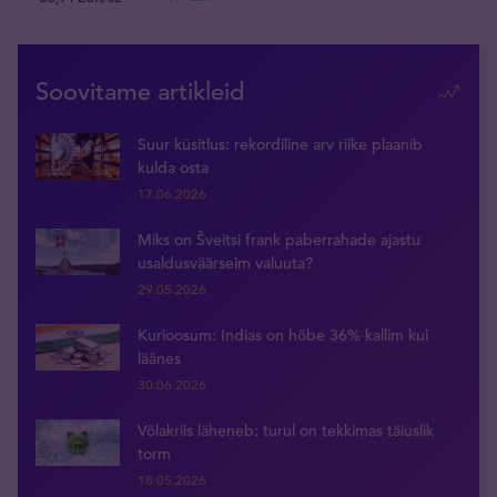
Soovitame artikleid
Suur küsitlus: rekordiline arv riike plaanib
kulda osta
17.06.2026
Miks on Šveitsi frank paberrahade ajastu
usaldusväärseim valuuta?
29.05.2026
Kurioosum: Indias on hõbe 36% kallim kui
läänes
30.06.2026
Võlakriis läheneb: turul on tekkimas täiuslik
torm
18.05.2026