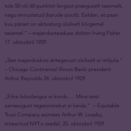
tule 50 või 60 punktist langust praeguselt tasemelt,
nagu ennustatud (karude poolt). Eeldan, et paari
kuu pärast on aktsiaturg oluliselt kõrgemal
tasemel.“ – majandusteaduse doktor Irving Fisher
17. oktoobril 1929
„See majanduskriis äritegevust oluliselt ei mõjuta.“
– Chicago Continental Illinois Banki president
Arthur Reynolds 24. oktoobril 1929
„Eilne börsilangus ei kordu… Mina teist
samasugust tagasiminekut ei karda.“ – Equitable
Trust Company esimees Arthur W. Loasby,
tsiteeritud NYT-s reedel, 25. oktoobril 1929