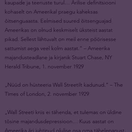
kaupade ja teenuste turul… Ärilise definitsiooni
kohaselt on Ameerikal praegu kaheksas
õitsenguaasta. Eelmised suured õitsenguajad
Ameerikas on olnud keskmiselt üksteist aastat
pikad. Sellest lähtuvalt on meil enne pöörisesse
sattumist aega veel kolm aastat.“ – Ameerika
majandusteadlane ja kirjanik Stuart Chase, NY
Herald Tribune, 1. november 1929
„Nüüd on hüsteeria Wall Streetilt kadunud.“ – The
Times of London, 2. november 1929
„Wall Streeti kriis ei tähenda, et tulemas on üldine
tõsine majandusdepressioon… Kuus aastat on
Ameerika äri juhtinud olulise osa oma tähelepanust,