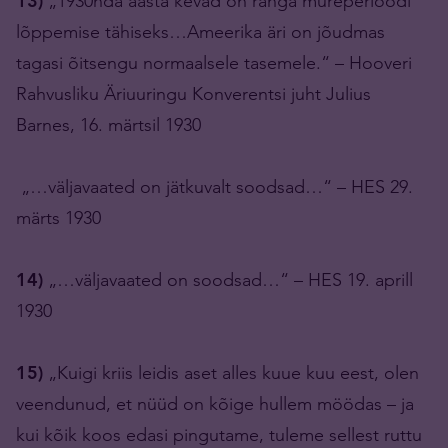
13)
„1930nda aasta kevad on ränga mureperioodi
lõppemise tähiseks…Ameerika äri on jõudmas
tagasi õitsengu normaalsele tasemele.“ – Hooveri
Rahvusliku Äriuuringu Konverentsi juht Julius
Barnes, 16. märtsil 1930
„…väljavaated on jätkuvalt soodsad…“ – HES 29.
märts 1930
14)
„…väljavaated on soodsad…“ – HES 19. aprill
1930
15)
„Kuigi kriis leidis aset alles kuue kuu eest, olen
veendunud, et nüüd on kõige hullem möödas – ja
kui kõik koos edasi pingutame, tuleme sellest ruttu