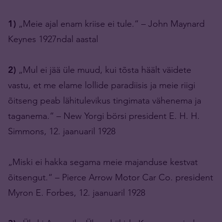
1)
„Meie ajal enam kriise ei tule.“ – John Maynard
Keynes 1927ndal aastal
2)
„Mul ei jää üle muud, kui tõsta häält väidete
vastu, et me elame lollide paradiisis ja meie riigi
õitseng peab lähitulevikus tingimata vähenema ja
taganema.“ – New Yorgi börsi president E. H. H.
Simmons, 12. jaanuaril 1928
„Miski ei hakka segama meie majanduse kestvat
õitsengut.“ – Pierce Arrow Motor Car Co. president
Myron E. Forbes, 12. jaanuaril 1928