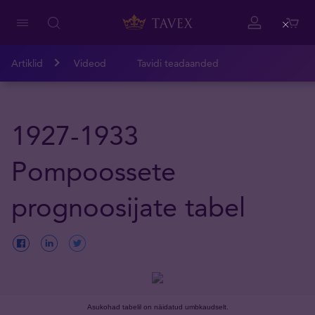
Close
Artiklid
Videod
Tavidi teadaanded
1927-1933
Pompoossete
prognoosijate tabel
Asukohad tabelil on näidatud umbkaudselt.