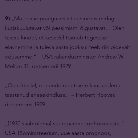
9)
„Ma ei näe praeguses situatsioonis midagi
kurjakuulutavat või pessimismi õigustavat… Olen
täiesti kindel, et kevadel toimub tegevuse
elavnemine ja tuleva aasta jooksul teeb riik pidevalt
edusamme.“ – USA rahandusminister Andrew W.
Mellon 31. detsembril 1929
„Olen kindel, et nende meetmete kaudu oleme
taastanud enesekindluse.“ – Herbert Hoover,
detsembris 1929
„[1930 saab olema] suurepärane tööhõiveaasta.“ –
USA Tööministeerium, uue aasta prognoos,